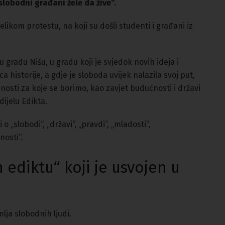
 slobodni građani žele da žive“.
ikom protestu, na koji su došli studenti i građani iz
u gradu Nišu, u gradu koji je svjedok novih ideja i
 historije, a gdje je sloboda uvijek nalazila svoj put,
osti za koje se borimo, kao zavjet budućnosti i državi
dijelu Edikta.
„slobodi“, „državi“, „pravdi“, „mladosti“,
nosti“.
ediktu“ koji je usvojen u
mlja slobodnih ljudi.