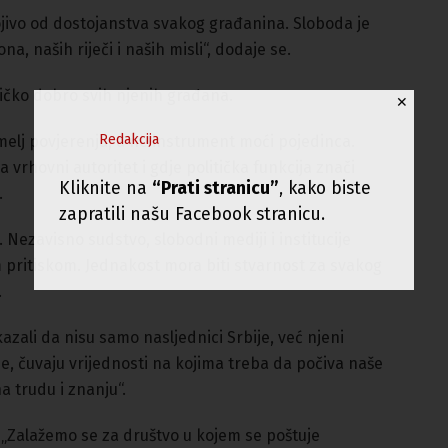
jivo od dostojanstva svakog građanina. Sloboda je
, naših riječi i naših misli“, dodaje se.
ničko dobro svih njenih građana.
✕
Redakcija
 temelj povjerenja, a ne instrument moći pojedinca.
 vrhovni autoritet i gdje politička funkcija znači
Kliknite na
“Prati stranicu”
, kako biste
.
zapratili našu Facebook stranicu.
Nezavisno sudstvo, slobodni mediji i institucije
m pritiskom. Jednakost mora biti stvarnost za svakog
.
azali da nisu samo nasljednici Srbije, već njeni
be, čuvaju vrijednosti na kojima treba da počiva naše
a trudu i znanju“.
: „Zalažemo se za društvo u kojem se poštuje