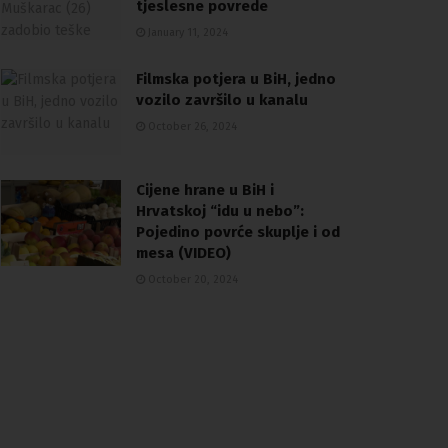
tjeslesne povrede
January 11, 2024
Filmska potjera u BiH, jedno
vozilo završilo u kanalu
October 26, 2024
Cijene hrane u BiH i
Hrvatskoj “idu u nebo”:
Pojedino povrće skuplje i od
mesa (VIDEO)
October 20, 2024