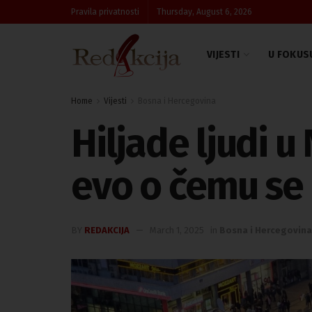
Pravila privatnosti
Thursday, August 6, 2026
VIJESTI
U FOKUS
Home
Vijesti
Bosna i Hercegovina
Hiljade ljudi u
evo o čemu se 
BY
REDAKCIJA
March 1, 2025
in
Bosna i Hercegovina