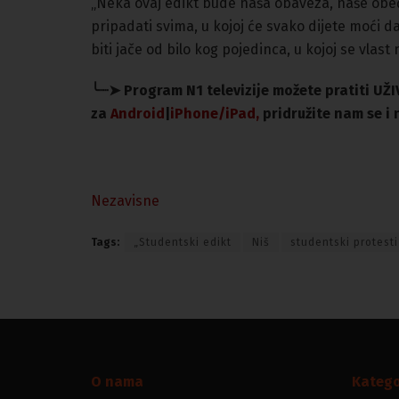
„Neka ovaj edikt bude naša obaveza, naše obeć
pripadati svima, u kojoj će svako dijete moći d
biti jače od bilo kog pojedinca, u kojoj se vlast
╰┈➤
Program N1 televizije možete pratiti UŽ
za
An
droid
|
iPhone/iPad,
pridružite nam se 
Nezavisne
Tags:
„Studentski edikt
Niš
studentski protesti 
O nama
Katego