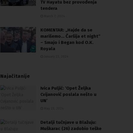
TV Hayatu bez provođenja
tendera
March 7, 2024
KOMENTAR: „Hajde da se
marišemo… Čaršija et night“
– Smajo i Began kod O.K.
Royala
January 23, 2024
Najačitanije
Ivica Puljić: ‘Opet Željka
Cvijanović poslala nešto u
UN’
May 23, 2024
Detalji tučnjave u Blažuju:
Muškarac (26) zadobio teške