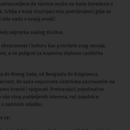
 podrazumijeva da nijedna osoba ne bude dovedena u
. Srbija u kojoj stručnjaci nisu podcijenjeni i gdje se
vide nadu u svojoj zemlji“.
emelj napretka svakog društva.
, obrazovanje i kulturu kao prioritete svog razvoja.
osti, a ne poligoni za kupovinu diploma i političke
ša do Novog Sada, od Beograda do Kragujevca,
idarnost, do sada nepoznata sistemima zasnovanim na
ćemo braniti i njegovati. Pretvarajući pojedinačne
 nije skup podijeljenih interesa, već zajednica
se u sedmom odjeljku.
e se: