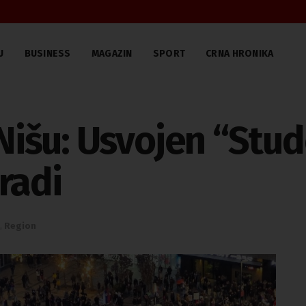
U
BUSINESS
MAGAZIN
SPORT
CRNA HRONIKA
 Nišu: Usvojen “Stud
radi
,
Region