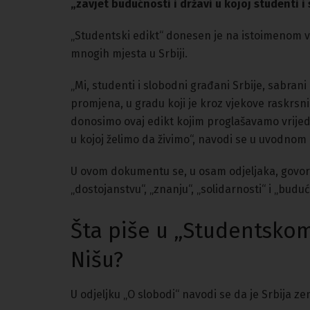
„zavjet budućnosti i državi u kojoj studenti i
„Studentski edikt“ donesen je na istoimenom vel
mnogih mjesta u Srbiji.
„Mi, studenti i slobodni građani Srbije, sabrani 
promjena, u gradu koji je kroz vjekove raskrsnica
donosimo ovaj edikt kojim proglašavamo vrijedn
u kojoj želimo da živimo“, navodi se u uvodnom 
U ovom dokumentu se, u osam odjeljaka, govori o 
„dostojanstvu“, „znanju“, „solidarnosti“ i „buduć
Šta piše u „Studentskom 
Nišu?
U odjeljku „O slobodi“ navodi se da je Srbija ze