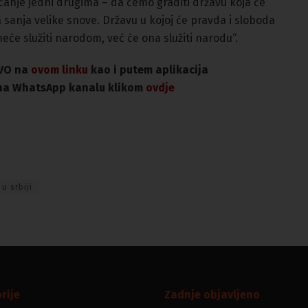
anje jedni drugima – da ćemo graditi državu koja će
a sanja velike snove. Državu u kojoj će pravda i sloboda
 neće služiti narodom, već će ona služiti narodu“.
IVO na
ovom linku
kao i putem aplikacija
i na WhatsApp kanalu klikom
ovdje
u srbiji
rije
Zadnje objavljeno