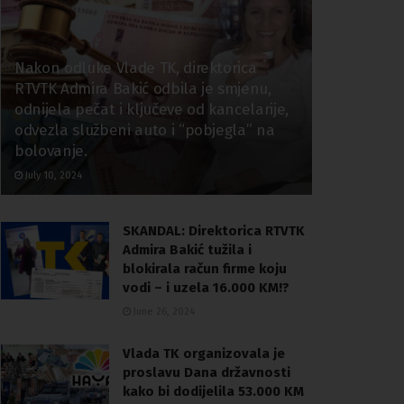
Nakon odluke Vlade TK, direktorica
RTVTK Admira Bakić odbila je smjenu,
odnijela pečat i ključeve od kancelarije,
odvezla službeni auto i “pobjegla” na
bolovanje.
July 10, 2024
SKANDAL: Direktorica RTVTK
Admira Bakić tužila i
blokirala račun firme koju
vodi – i uzela 16.000 KM!?
June 26, 2024
Vlada TK organizovala je
proslavu Dana državnosti
kako bi dodijelila 53.000 KM