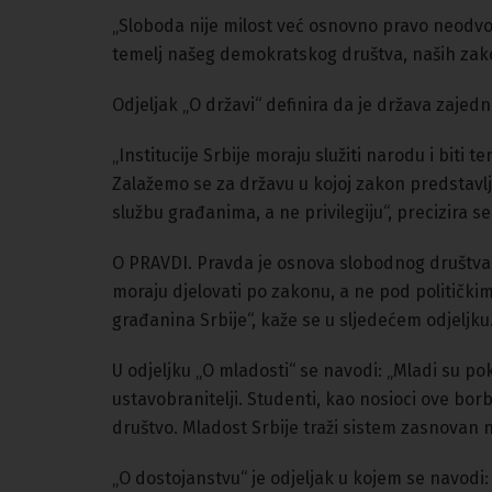
„Sloboda nije milost već osnovno pravo neodvo
temelj našeg demokratskog društva, naših zakona
Odjeljak „O državi“ definira da je država zajed
„Institucije Srbije moraju služiti narodu i biti
Zalažemo se za državu u kojoj zakon predstavlja
službu građanima, a ne privilegiju“, precizira se
O PRAVDI. Pravda je osnova slobodnog društva. 
moraju djelovati po zakonu, a ne pod politički
građanina Srbije“, kaže se u sljedećem odjeljku
U odjeljku „O mladosti“ se navodi: „Mladi su pok
ustavobranitelji. Studenti, kao nosioci ove bor
društvo. Mladost Srbije traži sistem zasnovan n
„O dostojanstvu“ je odjeljak u kojem se navodi