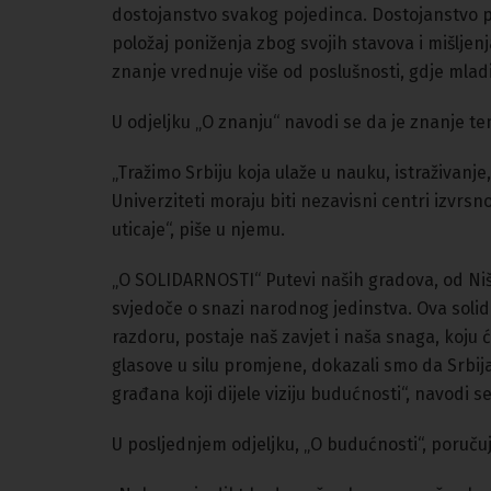
dostojanstvo svakog pojedinca. Dostojanstvo
položaj poniženja zbog svojih stavova i mišljenja
znanje vrednuje više od poslušnosti, gdje mladi 
U odjeljku „O znanju“ navodi se da je znanje t
„Tražimo Srbiju koja ulaže u nauku, istraživanje
Univerziteti moraju biti nezavisni centri izvrsn
uticaje“, piše u njemu.
„O SOLIDARNOSTI“ Putevi naših gradova, od Ni
svjedoče o snazi narodnog jedinstva. Ova sol
razdoru, postaje naš zavjet i naša snaga, koju 
glasove u silu promjene, dokazali smo da Srbija
građana koji dijele viziju budućnosti“, navodi 
U posljednjem odjeljku, „O budućnosti“, poručuj