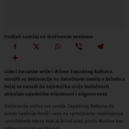
Podijeli sadržaj na društvenim mrežama
Lideri Evropske unije i država Zapadnog Balkana
usvojili su deklaraciju na današnjem samitu u Briselu u
kojoj se navodi da zajednička vizija budućnosti
uključuje zajedničke vrijednosti i odgovornost.
Deklaracija poziva sve zemlje Zapadnog Balkana da
uvedu sankcije Rusiji i rade na sprečavanju zaobilaženja
restriktivnih mjera koje je Brisel uveo protiv Moskve kao
odgovor na rat na Ukrajini.