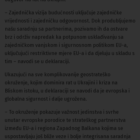
– Zajednička vizija budućnosti uključuje zajedničke
vrijednosti i zajedničku odgovornost. Dok produbljujemo
našu saradnju sa partnerima, pozivamo ih da ostvare
brz i održiv napredak ka potpunom usklađivanju sa
zajedničkom vanjskom i sigurnosnom politikom EU-a,
uključujući restriktivne mjere EU-a i da djeluju u skladu s
tim – navodi se u deklaraciji.
Ukazujući na sve komplikovanije geostrateško
okruženje, kojim dominira rat u Ukrajini i kriza na
Bliskom istoku, u deklaraciji se navodi da je evropska i
globalna sigurnost i dalje ugrožena.
– To okruženje pokazuje važnost jedinstva i svrhe
unutar evropske porodice te strateškog partnerstva
između EU-a i regiona Zapadnog Balkana kojima se
uspostavljaju još bliže veze i bolje integrisana saradnja