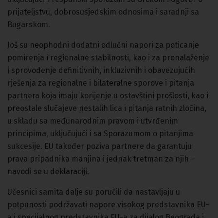
prijateljstvu, dobrosusjedskim odnosima i saradnji sa
Bugarskom.
Još su neophodni dodatni odlučni napori za poticanje
pomirenja i regionalne stabilnosti, kao i za pronalaženje
i sprovođenje definitivnih, inkluzivnih i obavezujućih
rješenja za regionalne i bilateralne sporove i pitanja
partnera koja imaju korijenje u ostavštini prošlosti, kao i
preostale slučajeve nestalih lica i pitanja ratnih zločina,
u skladu sa međunarodnim pravom i utvrđenim
principima, uključujući i sa Sporazumom o pitanjima
sukcesije. EU također poziva partnere da garantuju
prava pripadnika manjina i jednak tretman za njih –
navodi se u deklaraciji.
Učesnici samita dalje su poručili da nastavljaju u
potpunosti podržavati napore visokog predstavnika EU-
a i specijalnog predstavnika EU-a za dijalog Beograda i