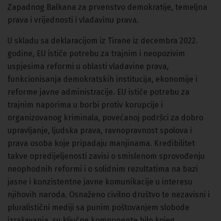
Zapadnog Balkana za prvenstvo demokratije, temeljna
prava i vrijednosti i vladavinu prava.
U skladu sa deklaracijom iz Tirane iz decembra 2022.
godine, EU ističe potrebu za trajnim i neopozivim
uspjesima reformi u oblasti vladavine prava,
funkcionisanja demokratskih institucija, ekonomije i
reforme javne administracije. EU ističe potrebu za
trajnim naporima u borbi protiv korupcije i
organizovanog kriminala, povećanoj podršci za dobro
upravljanje, ljudska prava, ravnopravnost spolova i
prava osoba koje pripadaju manjinama. Kredibilitet
takve opredijeljenosti zavisi o smislenom sprovođenju
neophodnih reformi i o solidnim rezultatima na bazi
jasne i konzistentne javne komunikacije u interesu
njihovih naroda. Osnaženo civilno društvo te nezavisni i
pluralistični mediji sa punim poštovanjem slobode
izražavanja, su ključne komponente bilo kojeg