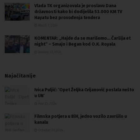
Vlada TK organizovala je proslavu Dana
državnosti kako bi dodijelila 53.000 KM TV
Hayatu bez provođenja tendera
March 7, 2024
KOMENTAR: „Hajde da se marišemo… Čaršija et
night“ – Smajo i Began kod O.K. Royala
January 23, 2024
Najačitanije
Ivica Puljić: ‘Opet Željka Cvijanović poslala nešto
u UN’
May 23, 2024
Filmska potjera u BiH, jedno vozilo završilo u
kanalu
October 26, 2024