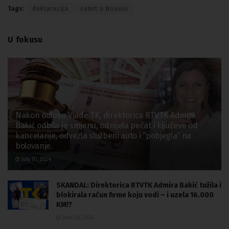
Tags:
deklaracija
samit u Briselu
U fokusu
Nakon odluke Vlade TK, direktorica RTVTK Admira
Bakić odbila je smjenu, odnijela pečat i ključeve od
kancelarije, odvezla službeni auto i “pobjegla” na
bolovanje.
July 10, 2024
SKANDAL: Direktorica RTVTK Admira Bakić tužila i
blokirala račun firme koju vodi – i uzela 16.000
KM!?
June 26, 2024