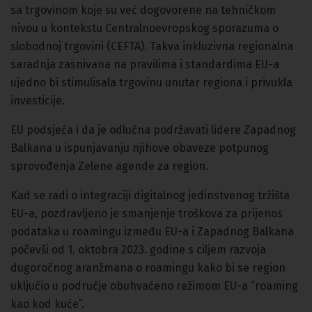
sa trgovinom koje su već dogovorene na tehničkom
nivou u kontekstu Centralnoevropskog sporazuma o
slobodnoj trgovini (CEFTA). Takva inkluzivna regionalna
saradnja zasnivana na pravilima i standardima EU-a
ujedno bi stimulisala trgovinu unutar regiona i privukla
investicije.
EU podsjeća i da je odlučna podržavati lidere Zapadnog
Balkana u ispunjavanju njihove obaveze potpunog
sprovođenja Zelene agende za region.
Kad se radi o integraciji digitalnog jedinstvenog tržišta
EU-a, pozdravljeno je smanjenje troškova za prijenos
podataka u roamingu između EU-a i Zapadnog Balkana
počevši od 1. oktobra 2023. godine s ciljem razvoja
dugoročnog aranžmana o roamingu kako bi se region
uključio u područje obuhvaćeno režimom EU-a “roaming
kao kod kuće”.