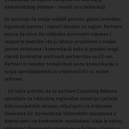
demokratskog sistema – navodi se u deklaraciji.
EU poručuje da ostaje najbliži partner, glavni investitor,
trgovinski partner i najveći donator za region. Partnere
poziva da učine što vidljivijim izvanredni volumen i
raspon te podrške i da ju odraze proaktivno u svojim
javnim debatama i komunikaciji kako bi građani mogli
cijeniti konkretne prednosti partnerstva sa EU-om.
Partneri bi također trebali imati jasnu komunikaciju o
svojoj opredijeljenosti za vrijednosti EU-a i nužne
reforme.
– EU ističe potrebu da se partneri Zapadnog Balkana
opredijele za inkluzivnu regionalnu saradnju i jačanje
dobrosusjedskih odnosa, uključujući i sa državama
članicama EU. Sprovođenje bilateralnih sporazuma u
dobroj vjeri i sa konkretnim rezultatima i dalje je važno,
uključujući Prespanski sporazum sa Grčkom i Ugovor o