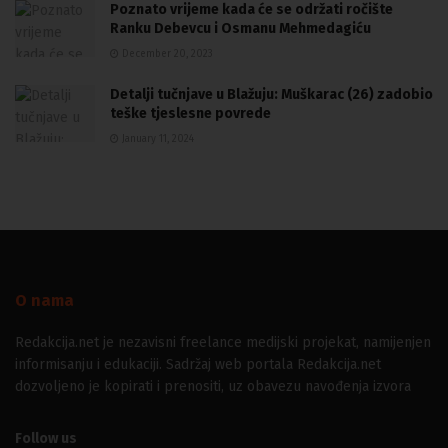
Poznato vrijeme kada će se održati ročište
Ranku Debevcu i Osmanu Mehmedagiću
December 20, 2023
Detalji tučnjave u Blažuju: Muškarac (26) zadobio
teške tjeslesne povrede
January 11, 2024
O nama
Redakcija.net je nezavisni freelance medijski projekat, namijenjen
informisanju i edukaciji. Sadržaj web portala Redakcija.net
dozvoljeno je kopirati i prenositi, uz obavezu navođenja izvora
Follow us