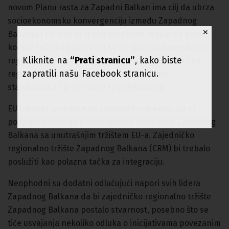
novom Planu rasta za Zapadni Balkan ima cilj da ubrza
socioekonomsku konvergenciju između Zapadnog
✕
Balkana i EU-a te se u njoj ohrabruje region da pojača
korake reformi povezanih sa EU-om i da napreduje u
Kliknite na
“Prati stranicu”
, kako biste
regionalnoj ekonomskoj integraciji kroz zajedničko
zapratili našu Facebook stranicu.
regionalno tržište, zasnovano na pravilima i
standardima EU-a – ističe se u deklaraciji.
EU također podsjeća na zajedničku obavezu da se
pojačaju napori za pospješavanje integracije Zapadnog
Balkana sa unutrašnjim tržištem EU-a. Zajedničko
regionalno tržište Zapadnog Balkana (CRM) bi trebalo
poslužiti kao polazna tačka za integraciju.
Neophodni su dodatni odlučujući napori svih lidera
Zapadnog Balkana da bi zajedničko regionalno tržište
Zapadnog Balkana postalo stvarnost, posebno što se
tiče usvajanja nekoliko odluka o inicijativama povezanim