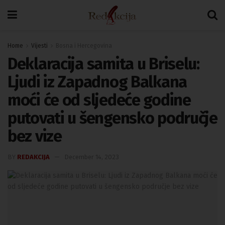
Home
Vijesti
Bosna i Hercegovina
Deklaracija samita u Briselu:
Ljudi iz Zapadnog Balkana
moći će od sljedeće godine
putovati u šengensko područje
bez vize
BY
REDAKCIJA
December 14, 2023