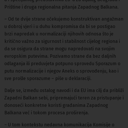
Prištine i druga regionalna pitanja Zapadnog Balkana.
– Od te dvije strane očekujemo konstruktivan angažman
u dobroj vjeri i u duhu kompromisa da bi se postigao
brzi napredak u normalizaciji njihovih odnosa što je
kritično važno za sigurnost i stabilnost cijelog regiona i
da se osigura da strane mogu napredovati na svojim
evropskim putevima. Pozivamo strane da bez daljnih
odlaganja ili preduvjeta potpuno sprovedu Sporazum o
putu normalizacije i njegov Aneks o sprovođenju, kao i
sve prošle sporazume – piše u deklaraciji.
Dalje se, između ostalog navodi i da EU ima cilj da približi
Zapadni Balkan sebi, pripremajući teren za pristupanje i
donoseći konkretne koristi građanima Zapadnog
Balkana već i tokom procesa proširenja.
– U tom kontekstu nedavna komunikacija Komisije o