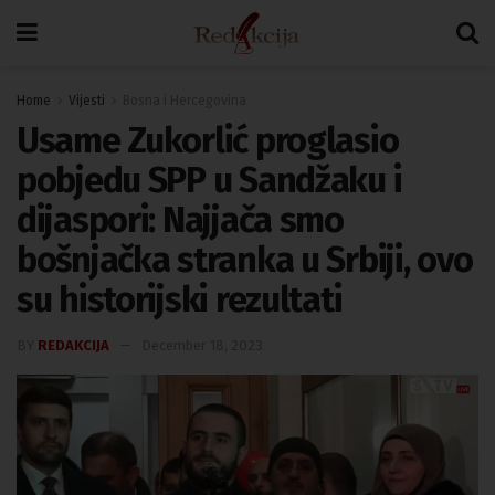
Home
Vijesti
Bosna i Hercegovina
Usame Zukorlić proglasio
pobjedu SPP u Sandžaku i
dijaspori: Najjača smo
bošnjačka stranka u Srbiji, ovo
su historijski rezultati
BY
REDAKCIJA
December 18, 2023