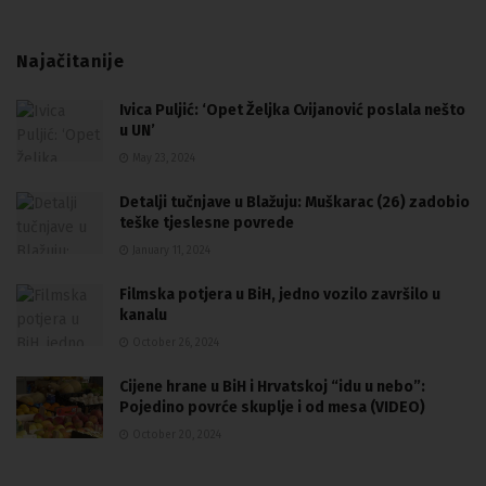
Najačitanije
Ivica Puljić: ‘Opet Željka Cvijanović poslala nešto
u UN’
May 23, 2024
Detalji tučnjave u Blažuju: Muškarac (26) zadobio
teške tjeslesne povrede
January 11, 2024
Filmska potjera u BiH, jedno vozilo završilo u
kanalu
October 26, 2024
Cijene hrane u BiH i Hrvatskoj “idu u nebo”:
Pojedino povrće skuplje i od mesa (VIDEO)
October 20, 2024