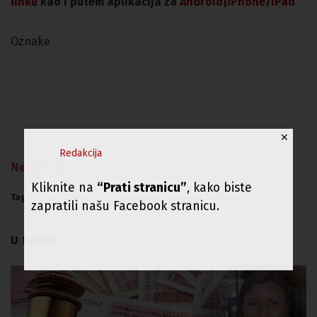
linku
kao i putem aplikacija za
An
droid
|
iPhone/iPad
Oznake
✕
Redakcija
Nezavisne
Kliknite na
“Prati stranicu”
, kako biste
Tags:
izbori u srbiji
sandžak
usame zukorlic
zapratili našu Facebook stranicu.
U fokusu