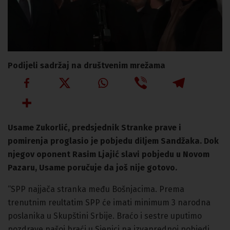
Podijeli sadržaj na društvenim mrežama
Usame Zukorlić, predsjednik Stranke prave i
pomirenja proglasio je pobjedu diljem Sandžaka. Dok
njegov oponent Rasim Ljajić slavi pobjedu u Novom
Pazaru, Usame poručuje da još nije gotovo.
“SPP najjača stranka među Bošnjacima. Prema
trenutnim reultatim SPP će imati minimum 3 narodna
poslanika u Skupštini Srbije. Braćo i sestre uputimo
pozdrave našoj braći u Sjenici na izvanrednoj pobjedi