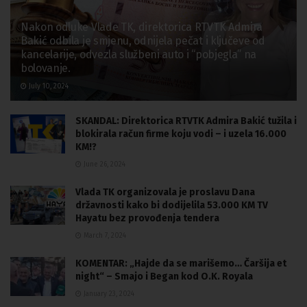
Nakon odluke Vlade TK, direktorica RTVTK Admira
Bakić odbila je smjenu, odnijela pečat i ključeve od
kancelarije, odvezla službeni auto i “pobjegla” na
bolovanje.
July 10, 2024
SKANDAL: Direktorica RTVTK Admira Bakić tužila i
blokirala račun firme koju vodi – i uzela 16.000
KM!?
June 26, 2024
Vlada TK organizovala je proslavu Dana
državnosti kako bi dodijelila 53.000 KM TV
Hayatu bez provođenja tendera
March 7, 2024
KOMENTAR: „Hajde da se marišemo… Čaršija et
night“ – Smajo i Began kod O.K. Royala
January 23, 2024