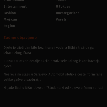
Crna Hronika
Travel
Entertainment
U Fokusu
Fashion
Uncategorized
Magazin
Vijesti
Region
Zadnje objavljeno
Dijete je cijeli dan bilo bez hrane i vode, a Bilbija traži da ga
izbace zbog iftara
EUROPOL otkrio detalje akcije protiv seksualnog iskorištavanja
djece
Nesreća na ulazu u Sarajevo: Automobil sletio s ceste, formirane
velike gužve u saobraćju
Hiljade ljudi u Nišu: Usvojen “Studentski edikt, evo o čemu se radi