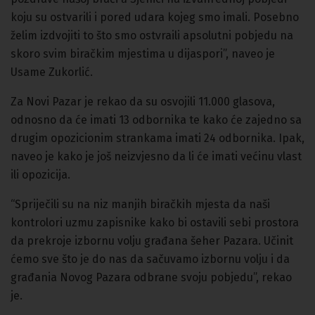
koju su ostvarili i pored udara kojeg smo imali. Posebno
želim izdvojiti to što smo ostvraili apsolutni pobjedu na
skoro svim biračkim mjestima u dijaspori”, naveo je
Usame Zukorlić.
Za Novi Pazar je rekao da su osvojili 11.000 glasova,
odnosno da će imati 13 odbornika te kako će zajedno sa
drugim opozicionim strankama imati 24 odbornika. Ipak,
naveo je kako je još neizvjesno da li će imati većinu vlast
ili opozicija.
“Spriječili su na niz manjih biračkih mjesta da naši
kontrolori uzmu zapisnike kako bi ostavili sebi prostora
da prekroje izbornu volju građana šeher Pazara. Učinit
ćemo sve što je do nas da sačuvamo izbornu volju i da
građania Novog Pazara odbrane svoju pobjedu”, rekao
je.