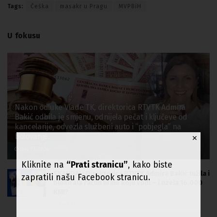
Tags:
Češka
masakr u Pragu
MVPBiH
U fokusu
Nakon odluke Vlade TK, direktorica RTVTK Admira
Bakić odbila je smjenu, odnijela pečat i ključeve od
kancelarije, odvezla službeni auto i “pobjegla” na
bolovanje.
✕
July 10, 2024
Kliknite na
“Prati stranicu”
, kako biste
SKANDAL: Direktorica RTVTK Admira Bakić tužila i
zapratili našu Facebook stranicu.
blokirala račun firme koju vodi – i uzela 16.000
KM!?
June 26, 2024