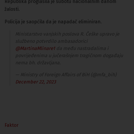
Republika proglasila je subotu nacionalnim danom
žalosti.
Policija je saopćila da je napadač eliminiran.
Ministarstvo vanjskih poslova R. Češke upravo je
službeno potvrdilo ambasadorici
@MartinaMlinare1
da među nastradalima i
povrijeđenima u jučerašnjem tragičnom događaju
nema bh. državljana.
— Ministry of Foreign Affairs of BiH (@mfa_bih)
December 22, 2023
Faktor