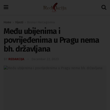
Home
Vijesti
Bosna i Hercegovina
Među ubijenima i
povrijeđenima u Pragu nema
bh. državljana
BY
REDAKCIJA
December 22, 2023