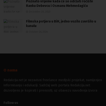
Poznato vrijeme kada će se održati ročište
Ranku Debevcu i Osmanu Mehmedagiću
December 20, 2023
Filmska potjera u BiH, jedno vozilo završilo u
kanalu
October 26, 2024
O nama
Redakcija.net je nezavisni freelance medijski projekat, namijenjen
informisanju i edukaciji. Sadržaj web portala Redakcija.net
dozvoljeno je kopirati i prenositi, uz obavezu navođenja izvora
Follow us