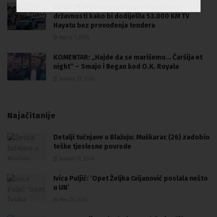
Vlada TK organizovala je proslavu Dana
državnosti kako bi dodijelila 53.000 KM TV
Hayatu bez provođenja tendera
March 7, 2024
KOMENTAR: „Hajde da se marišemo… Čaršija et
night“ – Smajo i Began kod O.K. Royala
January 23, 2024
Najačitanije
Detalji tučnjave u Blažuju: Muškarac (26) zadobio
teške tjeslesne povrede
January 11, 2024
Ivica Puljić: ‘Opet Željka Cvijanović poslala nešto
u UN’
May 23, 2024