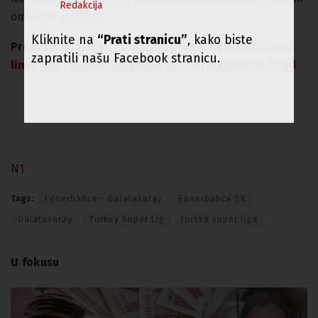
Redakcija
omjerom (14-2-1).
Kliknite na
“Prati stranicu”
, kako biste
Program N1 televizije možete pratiti UŽIVO na
ovom
zapratili našu Facebook stranicu.
linku
kao i putem aplikacija za
An
droid
|
iPhone/iPad
N1
Tags:
Fenerbahce - Galatasaray
Fenerbahce SK
Galatasaray
Turkey Super Lig
turska super liga
U fokusu