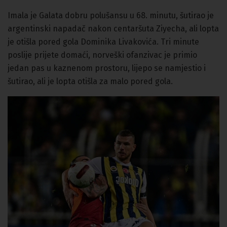
Imala je Galata dobru polušansu u 68. minutu, š
utirao je
argentinski napadač nakon centaršuta Ziyecha, ali lopta
je otišla pored gola Dominika Livakovića. Tri minute
poslije prijete domaći, n
orveški ofanzivac je primio
jedan pas u kaznenom prostoru, lijepo se namjestio i
šutirao, ali je lopta otišla za malo pored gola.