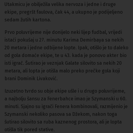
Utakmicu je obilježila velika nervoza i jedne i druge
ekipe, pregršt faulova, čak 44, a ukupno je podijeljeno
sedam žutih kartona.
Prvo poluvrijeme nije donijelo neki lijep fudbal, vrijedi
istaći pokušaj u 27. minutu Karima Demirbaya sa nekih
20 metara i jedne odbijene lopte. Ipak, otišlo je to daleko
od gola domaće ekipe, te u 43. kada je ponovo akter bio
isti igrač.
Šutirao je veznjak Galate silovito sa nekih 20
metara, ali lopta je otišla malo preko prečke gola koji
brani Dominik Livaković.
Izuzetno tvrdo su obje ekipe ušle i u drugo poluvrijeme,
a najbolju šansu za Fenerbahce imao je Szymanski u 60.
minuti. Sjajno su igrači Fenera kombinovali, razmijenio je
Szymanski nekoliko pasova sa Džekom, nakon toga
šutirao silovito sa ruba kaznenog prostora, ali je lopta
otišla tik pored stative.