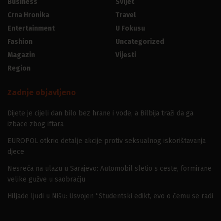
Business
Svijet
Crna Hronika
Travel
Entertainment
U Fokusu
Fashion
Uncategorized
Magazin
Vijesti
Region
Zadnje objavljeno
Dijete je cijeli dan bilo bez hrane i vode, a Bilbija traži da ga
izbace zbog iftara
EUROPOL otkrio detalje akcije protiv seksualnog iskorištavanja
djece
Nesreća na ulazu u Sarajevo: Automobil sletio s ceste, formirane
velike gužve u saobraćju
Hiljade ljudi u Nišu: Usvojen “Studentski edikt, evo o čemu se radi