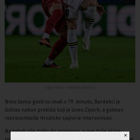
Oğuz Yeter – Anadolu Agency
Novu šansu gosti su imali u 79. minutu,
Bardakci je
šutirao nakon prekida koji je izveo Ziyech, a golman
reprezentacije Hrvatske sjajno je intervenisao.
Na tabeli nije došlo do promjena, a ove dvije ekipe
✕
nastavile su da dijele 1. poziciju sa apsolutno identičnim