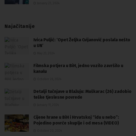
January 23, 2024
Najačitanije
Ivica Puljić: ‘Opet Željka Cvijanović poslala nešto
u UN’
May 23, 2024
Filmska potjera u BiH, jedno vozilo završilo u
kanalu
October 26, 2024
Detalji tučnjave u Blažuju: Muškarac (26) zadobio
teške tjeslesne povrede
January 11, 2024
Cijene hrane u BiH i Hrvatskoj “idu u nebo”:
Pojedino povrće skuplje i od mesa (VIDEO)
October 20, 2024