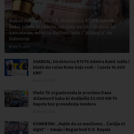
Nakon odluke Vlade TK, direktorica RTVTK Admira
Bakić odbila je smjenu, odnijela pečat i ključeve od
kancelarije, odvezla službeni auto i “pobjegla” na
bolovanje.
July 10, 2024
SKANDAL: Direktorica RTVTK Admira Bakić tužila i
blokirala račun firme koju vodi – i uzela 16.000
KM!?
June 26, 2024
Vlada TK organizovala je proslavu Dana
državnosti kako bi dodijelila 53.000 KM TV
Hayatu bez provođenja tendera
March 7, 2024
KOMENTAR: „Hajde da se marišemo… Čaršija et
night“ – Smajo i Began kod O.K. Royala