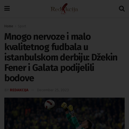
Home
Sport
Mnogo nervoze i malo
kvalitetnog fudbala u
istanbulskom derbiju: Džekin
Fener i Galata podijelili
bodove
BY
REDAKCIJA
December 25, 2023