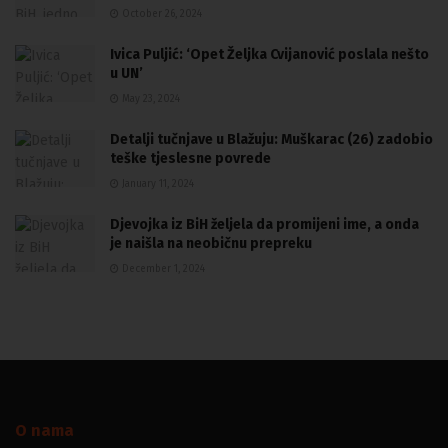
October 26, 2024
Ivica Puljić: ‘Opet Željka Cvijanović poslala nešto
u UN’
May 23, 2024
Detalji tučnjave u Blažuju: Muškarac (26) zadobio
teške tjeslesne povrede
January 11, 2024
Djevojka iz BiH željela da promijeni ime, a onda
je naišla na neobičnu prepreku
December 1, 2024
O nama