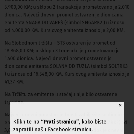
5.900,00 KM; u sklopu 2 transakcije prometovano je 2.010
dionica. Najveći dnevni promet ostvaren je dionicama
emitenta SNAGA DD VAREŠ (simbol SNGARK2 ) u iznosu
od 4.000,00 KM. Kurs ovog emitenta iznosio je 2,00 KM.
Na Slobodnom tržištu – ST3 ostvaren je promet od
18.868,00 KM; u sklopu 3 transakcije prometovano je
1.400 dionica. Najveći dnevni promet ostvaren je
dionicama emitenta SOLANA DD TUZLA (simbol SOLTRK3
) u iznosu od 16.548,00 KM. Kurs ovog emitenta iznosio je
41,37 KM.
Na Tržištu za emitente u stečaju nije bilo ostvarene
trgovine.
✕
Najveći dnevni porast vrijednosti zabilježile su dionice
Kliknite na
“Prati stranicu”
, kako biste
emitenta ASA BANKA DD SARAJEVO (simbol: IKBZRK2) od
zapratili našu Facebook stranicu.
3,80 % i dostigle su cijenu od 100,68 KM, dok je dnevni