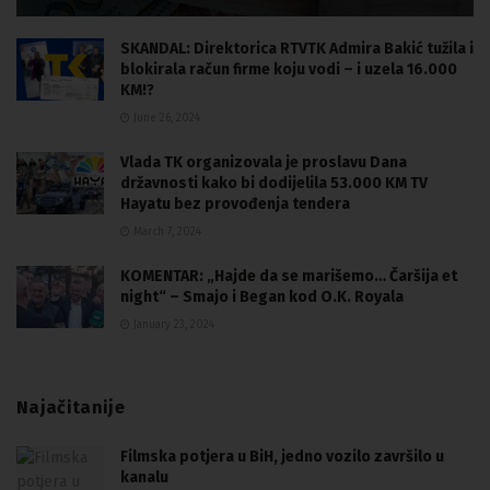
SKANDAL: Direktorica RTVTK Admira Bakić tužila i
blokirala račun firme koju vodi – i uzela 16.000
KM!?
June 26, 2024
Vlada TK organizovala je proslavu Dana
državnosti kako bi dodijelila 53.000 KM TV
Hayatu bez provođenja tendera
March 7, 2024
KOMENTAR: „Hajde da se marišemo… Čaršija et
night“ – Smajo i Began kod O.K. Royala
January 23, 2024
Najačitanije
Filmska potjera u BiH, jedno vozilo završilo u
kanalu