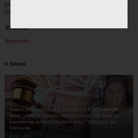
pad registrirao BORAC EXPORT – IMPORT DD TRAVNIK
(simbol: BRCTR) od 74,22 % sa cijenom od 2,32 KM.
Related
Biznis.info
U fokusu
Nakon odluke Vlade TK, direktorica RTVTK Admira
Bakić odbila je smjenu, odnijela pečat i ključeve od
kancelarije, odvezla službeni auto i “pobjegla” na
bolovanje.
July 10, 2024