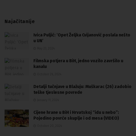
Najačitanije
Ivica Puljić: ‘Opet Željka Cvijanović poslala nešto
u UN’
May 23, 2024
Filmska potjera u BiH, jedno vozilo završilo u
kanalu
October 26, 2024
Detalji tučnjave u Blažuju: Muškarac (26) zadobio
teške tjeslesne povrede
January 11, 2024
Cijene hrane u BiH i Hrvatskoj “idu u nebo”:
Pojedino povrće skuplje i od mesa (VIDEO)
October 20, 2024