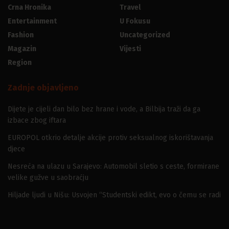
Crna Hronika
Travel
Entertainment
U Fokusu
Fashion
Uncategorized
Magazin
Vijesti
Region
Zadnje objavljeno
Dijete je cijeli dan bilo bez hrane i vode, a Bilbija traži da ga
izbace zbog iftara
EUROPOL otkrio detalje akcije protiv seksualnog iskorištavanja
djece
Nesreća na ulazu u Sarajevo: Automobil sletio s ceste, formirane
velike gužve u saobraćju
Hiljade ljudi u Nišu: Usvojen “Studentski edikt, evo o čemu se radi