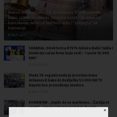
Nakon odluke Vlade TK, direktorica RTVTK Admira
Bakić odbila je smjenu, odnijela pečat i ključeve od
kancelarije, odvezla službeni auto i “pobjegla” na
bolovanje.
July 10, 2024
SKANDAL: Direktorica RTVTK Admira Bakić tužila i
blokirala račun firme koju vodi – i uzela 16.000
KM!?
June 26, 2024
Vlada TK organizovala je proslavu Dana
državnosti kako bi dodijelila 53.000 KM TV
Hayatu bez provođenja tendera
March 7, 2024
KOMENTAR: „Hajde da se marišemo… Čaršija et
night“ – Smajo i Began kod O.K. Royala
✕
January 23, 2024