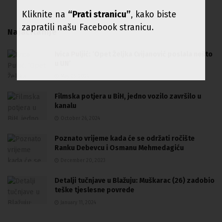
Kliknite na
“Prati stranicu”
, kako biste
zapratili našu Facebook stranicu.
Najačitanije
Ivica Puljić: ‘Opet Željka Cvijanović poslala nešto
u UN’
May 23, 2024
Filmska potjera u BiH, jedno vozilo završilo u
kanalu
October 26, 2024
Poznato vrijeme kada će se održati ročište
Ranku Debevcu i Osmanu Mehmedagiću
December 20, 2023
Detalji tučnjave u Blažuju: Muškarac (26) zadobio
teške tjeslesne povrede
January 11, 2024