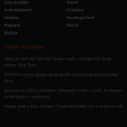
Crna Hronika
Travel
Entertainment
U Fokusu
Fashion
Uncategorized
Magazin
Vijesti
Region
Zadnje objavljeno
Dijete je cijeli dan bilo bez hrane i vode, a Bilbija traži da ga
izbace zbog iftara
EUROPOL otkrio detalje akcije protiv seksualnog iskorištavanja
djece
Nesreća na ulazu u Sarajevo: Automobil sletio s ceste, formirane
velike gužve u saobraćju
Hiljade ljudi u Nišu: Usvojen “Studentski edikt, evo o čemu se radi