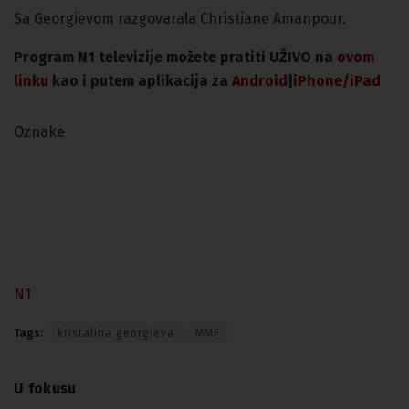
Sa Georgievom razgovarala Christiane Amanpour.
Program N1 televizije možete pratiti UŽIVO na
ovom
linku
kao i putem aplikacija za
An
droid
|
iPhone/iPad
Oznake
N1
Tags:
kristalina georgieva
MMF
U fokusu