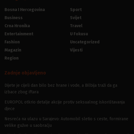
Bosna I Hercegovina
Sport
Business
Svijet
Crna Hronika
Travel
Entertainment
U Fokusu
Fashion
Uncategorized
Magazin
Vijesti
Region
Zadnje objavljeno
Dijete je cijeli dan bilo bez hrane i vode, a Bilbija traži da ga
izbace zbog iftara
EUROPOL otkrio detalje akcije protiv seksualnog iskorištavanja
djece
Nesreća na ulazu u Sarajevo: Automobil sletio s ceste, formirane
velike gužve u saobraćju