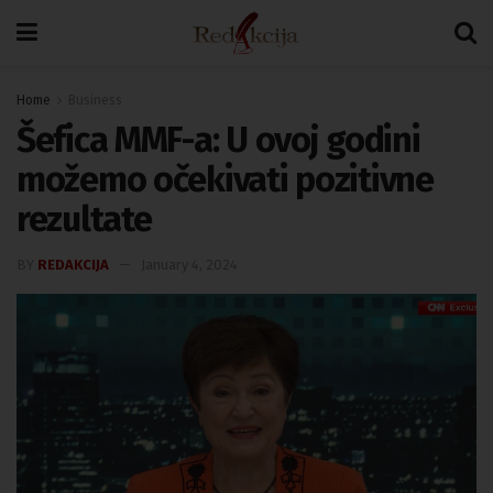
Home
Business
Šefica MMF-a: U ovoj godini
možemo očekivati pozitivne
rezultate
BY
REDAKCIJA
January 4, 2024