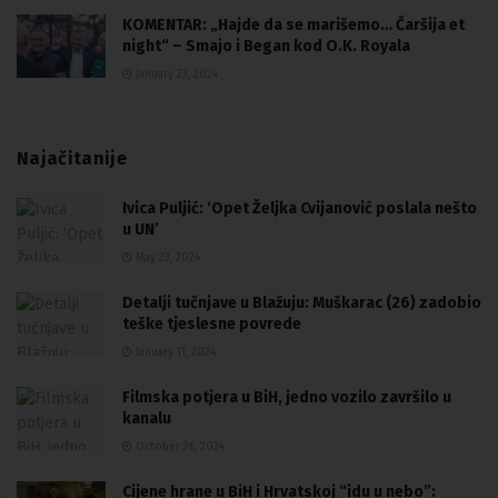
KOMENTAR: „Hajde da se marišemo… Čaršija et
night“ – Smajo i Began kod O.K. Royala
January 23, 2024
Najačitanije
Ivica Puljić: ‘Opet Željka Cvijanović poslala nešto
u UN’
May 23, 2024
Detalji tučnjave u Blažuju: Muškarac (26) zadobio
teške tjeslesne povrede
January 11, 2024
Filmska potjera u BiH, jedno vozilo završilo u
kanalu
October 26, 2024
Cijene hrane u BiH i Hrvatskoj “idu u nebo”: