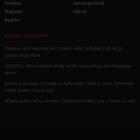
Fashion
Uncategorized
Magazin
Vijesti
Region
Zadnje objavljeno
Dijete je cijeli dan bilo bez hrane i vode, a Bilbija traži da ga
izbace zbog iftara
EUROPOL otkrio detalje akcije protiv seksualnog iskorištavanja
djece
Nesreća na ulazu u Sarajevo: Automobil sletio s ceste, formirane
velike gužve u saobraćju
Hiljade ljudi u Nišu: Usvojen “Studentski edikt, evo o čemu se radi