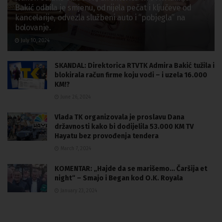
Bakić odbila je smjenu, odnijela pečat i ključeve od
kancelarije, odvezla službeni auto i “pobjegla” na
bolovanje.
July 10, 2024
SKANDAL: Direktorica RTVTK Admira Bakić tužila i
blokirala račun firme koju vodi – i uzela 16.000
KM!?
June 26, 2024
Vlada TK organizovala je proslavu Dana
državnosti kako bi dodijelila 53.000 KM TV
Hayatu bez provođenja tendera
March 7, 2024
KOMENTAR: „Hajde da se marišemo… Čaršija et
night“ – Smajo i Began kod O.K. Royala
January 23, 2024