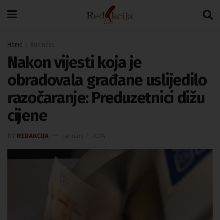
Home
Business
Nakon vijesti koja je
obradovala građane uslijedilo
razočaranje: Preduzetnici dižu
cijene
BY
REDAKCIJA
January 7, 2024