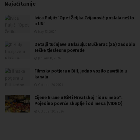
Najačitanije
Ivica Puljić: ‘Opet Željka Cvijanović poslala nešto
u UN’
May 23, 2024
Detalji tučnjave u Blažuju: Muškarac (26) zadobio
teške tjeslesne povrede
January 11, 2024
Filmska potjera u BiH, jedno vozilo završilo u
kanalu
October 26, 2024
Cijene hrane u BiH i Hrvatskoj “idu u nebo”:
Pojedino povrće skuplje i od mesa (VIDEO)
October 20, 2024