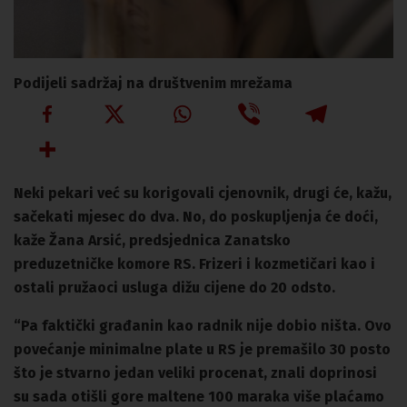
Podijeli sadržaj na društvenim mrežama
Neki pekari već su korigovali cjenovnik, drugi će, kažu,
sačekati mjesec do dva. No, do poskupljenja će doći,
kaže Žana Arsić, predsjednica Zanatsko
preduzetničke komore RS. Frizeri i kozmetičari kao i
ostali pružaoci usluga dižu cijene do 20 odsto.
“Pa faktički građanin kao radnik nije dobio ništa. Ovo
povećanje minimalne plate u RS je premašilo 30 posto
što je stvarno jedan veliki procenat, znali doprinosi
su sada otišli gore maltene 100 maraka više plaćamo