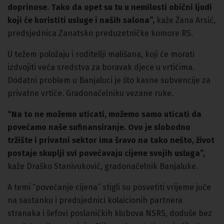
doprinose. Tako da opet su tu u nemilosti obični ljudi
koji će koristiti usluge i naših salona”,
kaže Žana Arsić,
predsjednica Zanatsko preduzetničke komore RS.
U težem položaju i roditellji mališana, koji će morati
izdvojiti veća sredstva za boravak djece u vrtićima.
Dodatni problem u Banjaluci je što kasne subvencije za
privatne vrtiće. Gradonačelniku vezane ruke.
“Na to ne možemo uticati, možemo samo uticati da
povećamo naše sufinansiranje. Ovo je slobodno
tržište i privatni sektor ima šravo na tako nešto, život
postaje skuplji svi povećavaju cijene svojih usluga”,
kaže Draško Stanivuković, gradonačelnik Banjaluke.
A temi “povećanje cijena” stigli su posvetiti vrijeme juče
na sastanku i predsjednici kolaicionih partnera
stranaka i šefovi poslaničkih klubova NSRS, doduše bez