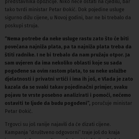
predstavnika opozicije. Niko neće ostati na cjedilu, bar
tako tvrdi ministar Petar Đokić. Dok pojedine usluge
sigurno dižu cijene, u Novoj godini, bar ne bi trebalo da
poskupi struja.
“Nema potrebe da neke usluge rastu zato što će biti
povećana najniža plata, pa ta najniža plata treba da
štiti radnike. I ne bi trebalo da nam pružaju otpor. Ja
sam uvjeren da ima nekoliko oblasti koje su sada
pogođene sa ovim rastom plata, to su neke uslužbe
djelatnosti i privatni vrtići i ima ih još, e Vlada je zato
kazala da se svaki takav pojedinačni primjer, svaku
pojavu te vrste posebno analizirati i pomoći, nećemo
ostaviti te ljude da budu pogođeni”,
poručuje ministar
Petar Đokić.
Trgovci su još ranije najavili da će dizati cijene.
Kampanja “društveno odgovorni” traje još do kraja