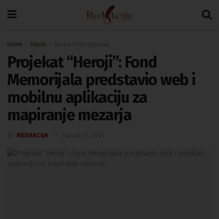
Home
Vijesti
Bosna i Hercegovina
Projekat “Heroji”: Fond
Memorijala predstavio web i
mobilnu aplikaciju za
mapiranje mezarja
BY
REDAKCIJA
January 7, 2024