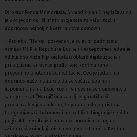
Direktor Fonda Memorijala, Ahmed Kulanić naglašava da
je ovo jedan od ključnih projekata za valorizaciju
doprinosa najboljih kćeri i sinova domovini.
– Projekat “Heroji” posvećen je svim pripadnicima
Armije i MUP-a Republike Bosne i Hercegovine i jedan je
od ključno-važnih projekata u oblasti digitalizacije i
prikupljanja arhivske građe koje kontinuirano
provodimo unutar naše institucije. Ovo je jedan mali
doprinos naše institucije da se sačuva spomen i
uspomena na najbolje kćeri i sinove naše domovine, a
sam projekat “Heroji” ima za cilj osigurati lakši
pronalazak mjesta ukopa, te putem online pristupa
fotografijama i dokumentima približiti biografije šehida i
poginulih branitelja članovima porodica i drugim
zainteresiranim koji nisu u mogućnosti doći u Kanton
Sarajevo – rekao je direktor Kulanić.