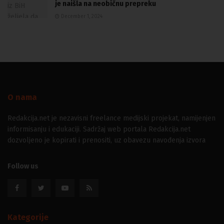
je naišla na neobičnu prepreku
December 1, 2024
O nama
Redakcija.net je nezavisni freelance medijski projekat, namijenjen
informisanju i edukaciji. Sadržaj web portala Redakcija.net
dozvoljeno je kopirati i prenositi, uz obavezu navođenja izvora
Follow us
Kategorije