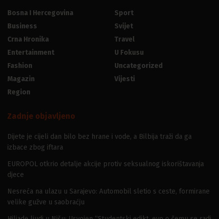
Bosna I Hercegovina
Sport
Business
Svijet
Crna Hronika
Travel
Entertainment
U Fokusu
Fashion
Uncategorized
Magazin
Vijesti
Region
Zadnje objavljeno
Dijete je cijeli dan bilo bez hrane i vode, a Bilbija traži da ga
izbace zbog iftara
EUROPOL otkrio detalje akcije protiv seksualnog iskorištavanja
djece
Nesreća na ulazu u Sarajevo: Automobil sletio s ceste, formirane
velike gužve u saobraćju
Hiljade ljudi u Nišu: Usvojen “Studentski edikt, evo o čemu se radi