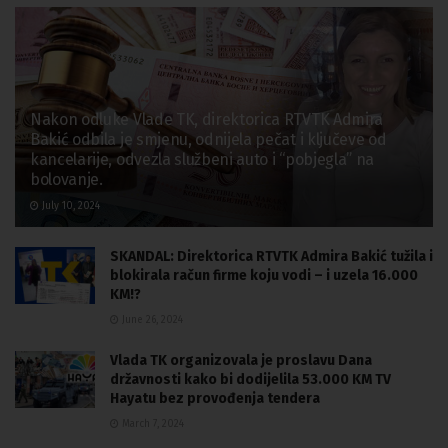
Nakon odluke Vlade TK, direktorica RTVTK Admira
Bakić odbila je smjenu, odnijela pečat i ključeve od
kancelarije, odvezla službeni auto i “pobjegla” na
bolovanje.
July 10, 2024
SKANDAL: Direktorica RTVTK Admira Bakić tužila i
blokirala račun firme koju vodi – i uzela 16.000
KM!?
June 26, 2024
Vlada TK organizovala je proslavu Dana
državnosti kako bi dodijelila 53.000 KM TV
Hayatu bez provođenja tendera
March 7, 2024