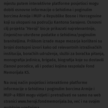
mjestu putem interaktivne platforme posjetioci mogu
dobiti osnovne informacije o šehidima i poginulim
borcima Armije i MUP-a Republike Bosne i Hercegovine
koji su ukopani na području Kantona Sarajevo. Osnovni
cilj projekta “Heroji” bio je prikazati najrelevantnije,
činjenično-utvrđene podatke o šehidima/poginulim
braniteljima. Prilikom izrade mape mezarja korišteni su
brojni dostupni izvori kako od relevantnih istraživačkih
institucija, boračkih udruženja, službi za boračka pitanja,
monografija jedinica, brigada, biografija koje su dostavili
članovi porodice, ali i podaci kojima raspolaže Fond
Memorijala KS.
Na ovaj način posjetioci interaktivne platforme
informacije o šehidima i poginulim borcima Armije i
MUP-a RBiH mogu vidjeti i pretraživati ne samo na web
stranici www.heroji.fondmemorijala.ba, već i na svojim
mobilnim uređajima.