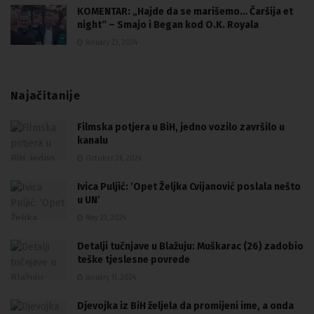
KOMENTAR: „Hajde da se marišemo… Čaršija et
night“ – Smajo i Began kod O.K. Royala
January 23, 2024
Najačitanije
Filmska potjera u BiH, jedno vozilo završilo u
kanalu
October 26, 2024
Ivica Puljić: ‘Opet Željka Cvijanović poslala nešto
u UN’
May 23, 2024
Detalji tučnjave u Blažuju: Muškarac (26) zadobio
teške tjeslesne povrede
January 11, 2024
Djevojka iz BiH željela da promijeni ime, a onda