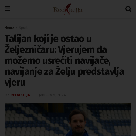
Home
Sport
Talijan koji je ostao u
Željezničaru: Vjerujem da
možemo usrećiti navijače,
navijanje za Želju predstavlja
vjeru
BY
REDAKCIJA
January 8, 2024