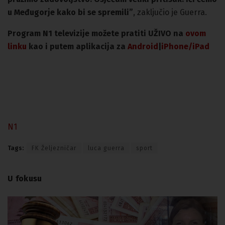
u Međugorje kako bi se spremili”
, zaključio je Guerra.
Program N1 televizije možete pratiti UŽIVO na
ovom
linku
kao i putem aplikacija za
An
droid
|
iPhone/iPad
N1
Tags:
FK Željezničar
luca guerra
sport
U fokusu