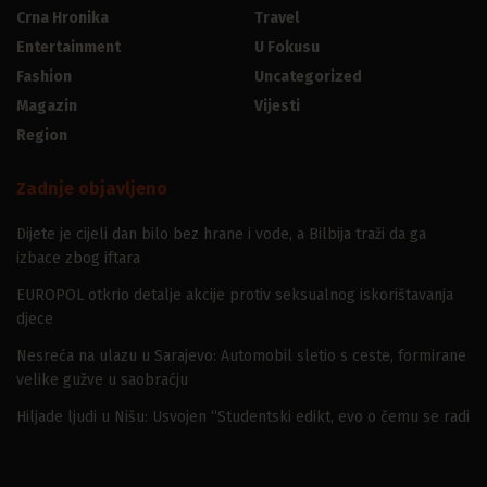
Crna Hronika
Travel
Entertainment
U Fokusu
Fashion
Uncategorized
Magazin
Vijesti
Region
Zadnje objavljeno
Dijete je cijeli dan bilo bez hrane i vode, a Bilbija traži da ga
izbace zbog iftara
EUROPOL otkrio detalje akcije protiv seksualnog iskorištavanja
djece
Nesreća na ulazu u Sarajevo: Automobil sletio s ceste, formirane
velike gužve u saobraćju
Hiljade ljudi u Nišu: Usvojen “Studentski edikt, evo o čemu se radi