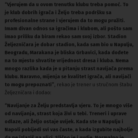
“Vjerujem da u ovom trenutku klubu treba pomoć. To
je klub dobrih igrača i Željo treba podršku sa
profesionalne strane i vjerujem da to mogu pružiti.
Imam divan odnos sa igračima i klubom, ali pošto sam
imao priliku da biram rekao sam svoj izbor. Stadion
Željezničara je dobar stadion, kada sam bio u Napulju,
Beogradu, Marakana je bliska Grbavici, kada dođete
na to mjesto shvatite vrijednost dresa i kluba. Nema
mnogo razlika kada je u pitanju strast navijača prema
klubu. Naravno, mijenja se kvalitet igrača, ali navijači
to mogu prepoznati”
, rekao je trener u stručnom štabu
Željezničara i dodao:
“Navijanje za Želju predstavlja vjeru. To je mnogo više
od navijanja, strast koja živi u tebi. Treneri i uprave
odlaze, ali Željo ostaje uvijek. Kada ste u Napulju i
Napoli pobijedi svi vas časte, a kada izgubite najbolje
da ne izlaziš na ulici. Slično je i ovdje. Normalno je