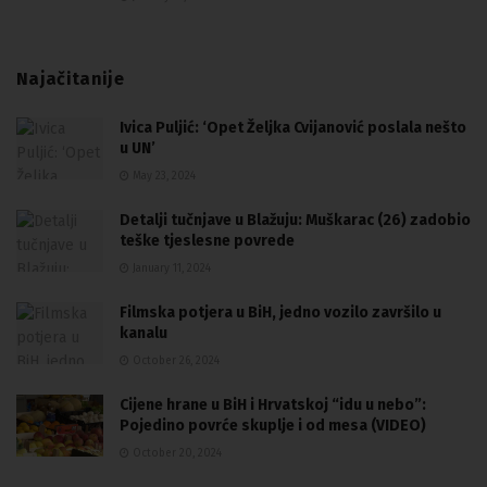
Najačitanije
Ivica Puljić: ‘Opet Željka Cvijanović poslala nešto
u UN’
May 23, 2024
Detalji tučnjave u Blažuju: Muškarac (26) zadobio
teške tjeslesne povrede
January 11, 2024
Filmska potjera u BiH, jedno vozilo završilo u
kanalu
October 26, 2024
Cijene hrane u BiH i Hrvatskoj “idu u nebo”:
Pojedino povrće skuplje i od mesa (VIDEO)
October 20, 2024