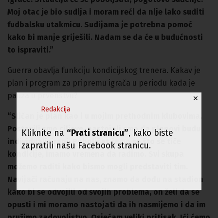
Moj otac je bio sudija i moram reći da nije lako suditi
fudbalsku utakmicu. Sudijama je potrebna pomoć
kako bi manje griješili. Nadam se da će u budućnosti
to ispraviti.”
Guerra obavlja funkciju kondicijskog trenera. Kakav je
plan i program za pripremu igrača u periodu kada je
pauza u prvenstvu?
✕
Redakcija
“Sličan je plan kao i u mojim prethodnim klubovima.
Postavili smo ciljeve, nastojali smo da planovi budu
Kliknite na
“Prati stranicu”
, kako biste
individualizirani. Poboljšat ćemo se što se tiče
zapratili našu Facebook stranicu.
kondicije, imamo vremena da radimo. Svi skupa
možemo raditi kako bismo mogli predstaviti tim.
Navijači računaju na nas, znamo da dođu na stadion
kako bi se odvojili od svojih problema, on želi da se
opusti i mi moramo nastojati da ih nasmijemo i da im
pružimo zadovoljstvo. Osjećam veliki pritisak. Ići ćemo