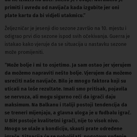
primiti i uvredu od navijača kada izgubite jer oni
plate kartu da bi vidjeli utakmicu.”
Željezničar je jesenji dio sezone završio na 10. mjestu i
odigrao prvi dio sezone ispod svih očekivanja. Guerra je
istakao kako vjeruje da se situacija u nastavku sezone
može promijeniti.
“Može bolje i mi to osjetimo. Ja sam ostao jer vjerujem
da možemo napraviti nešto bolje. Vjerujem da možemo
usrećiti naše navijače. Bilo je mnogo faktora koji su
uticali na loše rezultate. Imali smo pritisak, pojavila
se nervoza, ali mogu sigurno reći da igrači daju
maksimum. Na Balkanu i Italiji postoji tendencija da
se treneri mijenjaju, a glavna uloga je u fudbalu igrač.
U BiH postoje kvalitetni igrači, nije to visok nivo.
Mnogo se ulaže u kondiciju, skauti prate određene
igrače. Situacija će se poboljšati, pogotovo suđenje.