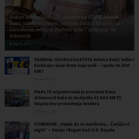
Nakon odluke Vlade TK, direktorica RTVTK Admira
Bakić odbila je smjenu, odnijela pečat i ključeve od
kancelarije, odvezla službeni auto i “pobjegla” na
bolovanje.
July 10, 2024
SKANDAL: Direktorica RTVTK Admira Bakić tužila i
blokirala račun firme koju vodi – i uzela 16.000
KM!?
June 26, 2024
Vlada TK organizovala je proslavu Dana
državnosti kako bi dodijelila 53.000 KM TV
Hayatu bez provođenja tendera
March 7, 2024
KOMENTAR: „Hajde da se marišemo… Čaršija et
night“ – Smajo i Began kod O.K. Royala
January 23, 2024