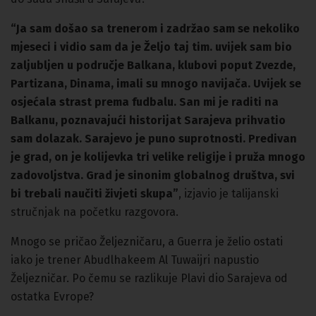
“Ja sam došao sa trenerom i zadržao sam se nekoliko
mjeseci i vidio sam da je Željo taj tim. uvijek sam bio
zaljubljen u područje Balkana, klubovi poput Zvezde,
Partizana, Dinama, imali su mnogo navijača. Uvijek se
osjećala strast prema fudbalu. San mi je raditi na
Balkanu, poznavajući historijat Sarajeva prihvatio
sam dolazak. Sarajevo je puno suprotnosti. Predivan
je grad, on je kolijevka tri velike religije i pruža mnogo
zadovoljstva. Grad je sinonim globalnog društva, svi
bi trebali naučiti živjeti skupa”
, izjavio je talijanski
stručnjak na početku razgovora.
Mnogo se pričao Željezničaru, a Guerra je želio ostati
iako je trener Abudlhakeem Al Tuwaijri napustio
Željezničar. Po čemu se razlikuje Plavi dio Sarajeva od
ostatka Evrope?