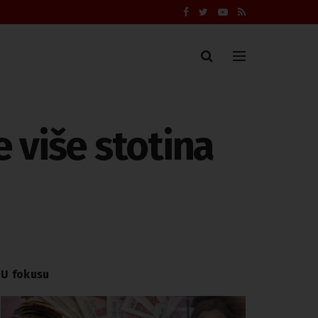
 više stotina
U fokusu