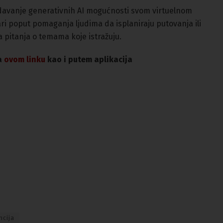
odavanje generativnih AI mogućnosti svom virtuelnom
ari poput pomaganja ljudima da isplaniraju putovanja ili
 pitanja o temama koje istražuju.
na
ovom linku
kao i putem aplikacija
ncija