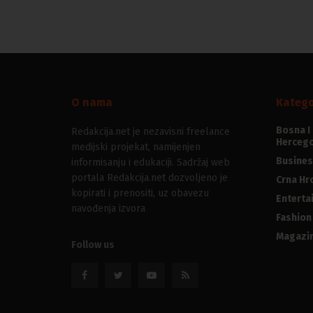
O nama
Katego
Bosna I
Redakcija.net je nezavisni freelance
Hercego
medijski projekat, namijenjen
Busines
informisanju i edukaciji. Sadržaj web
portala Redakcija.net dozvoljeno je
Crna Hr
kopirati i prenositi, uz obavezu
Enterta
navođenja izvora
Fashion
Magazi
Follow us