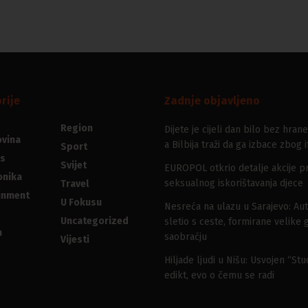
rije
Zadnje objavljeno
Region
Dijete je cijeli dan bilo bez hrane
vina
a Bilbija traži da ga izbace zbog i
Sport
s
Svijet
EUROPOL otkrio detalje akcije pr
onika
seksualnog iskorištavanja djece
Travel
inment
U Fokusu
Nesreća na ulazu u Sarajevo: Au
Uncategorized
sletio s ceste, formirane velike 
n
saobraćju
Vijesti
Hiljade ljudi u Nišu: Usvojen “St
edikt, evo o čemu se radi