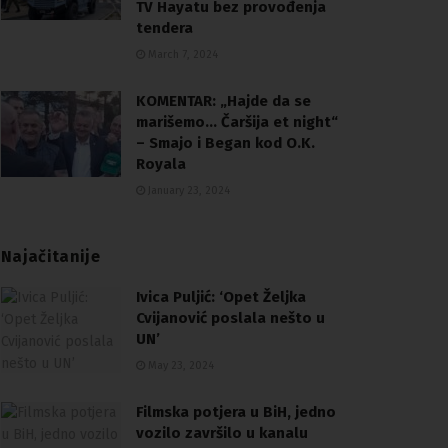
TV Hayatu bez provođenja
tendera
March 7, 2024
KOMENTAR: „Hajde da se
marišemo… Čaršija et night“
– Smajo i Began kod O.K.
Royala
January 23, 2024
Najačitanije
Ivica Puljić: ‘Opet Željka
Cvijanović poslala nešto u
UN’
May 23, 2024
Filmska potjera u BiH, jedno
vozilo završilo u kanalu