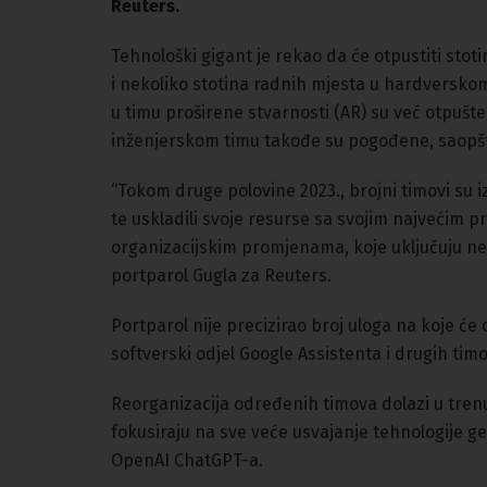
Reuters.
Tehnološki gigant je rekao da će otpustiti stoti
i nekoliko stotina radnih mjesta u hardverskom 
u timu proširene stvarnosti (AR) su već otpušt
inženjerskom timu takođe su pogođene, saopšt
“Tokom druge polovine 2023., brojni timovi su izv
te uskladili svoje resurse sa svojim najvećim p
organizacijskim promjenama, koje uključuju nek
portparol Gugla za Reuters.
Portparol nije precizirao broj uloga na koje će o
softverski odjel Google Assistenta i drugih tim
Reorganizacija određenih timova dolazi u tren
fokusiraju na sve veće usvajanje tehnologije g
OpenAI ChatGPT-a.