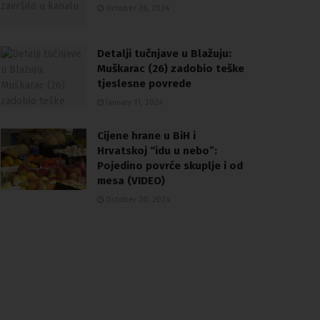
October 26, 2024
Detalji tučnjave u Blažuju:
Muškarac (26) zadobio teške
tjeslesne povrede
January 11, 2024
Cijene hrane u BiH i
Hrvatskoj “idu u nebo”:
Pojedino povrće skuplje i od
mesa (VIDEO)
October 20, 2024