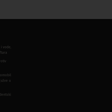
 i vode,
ftara
otiv
tomobil
gužve u
udentski