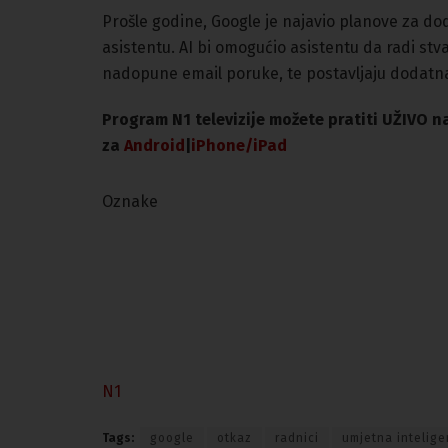
Prošle godine, Google je najavio planove za d
asistentu. AI bi omogućio asistentu da radi stv
nadopune email poruke, te postavljaju dodatna
Program N1 televizije možete pratiti UŽIVO 
za
An
droid
|
iPhone/iPad
Oznake
N1
Tags:
google
otkaz
radnici
umjetna intelige