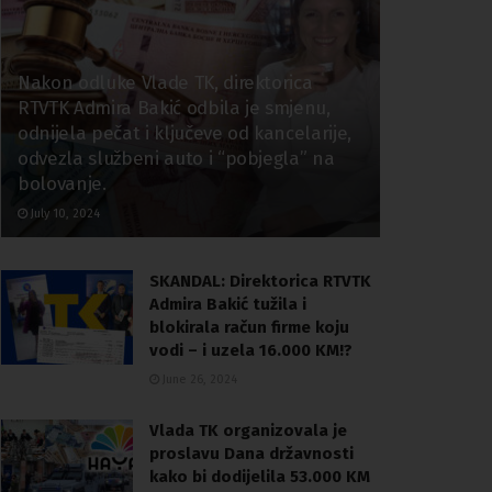
Nakon odluke Vlade TK, direktorica
RTVTK Admira Bakić odbila je smjenu,
odnijela pečat i ključeve od kancelarije,
odvezla službeni auto i “pobjegla” na
bolovanje.
July 10, 2024
SKANDAL: Direktorica RTVTK
Admira Bakić tužila i
blokirala račun firme koju
vodi – i uzela 16.000 KM!?
June 26, 2024
Vlada TK organizovala je
proslavu Dana državnosti
kako bi dodijelila 53.000 KM