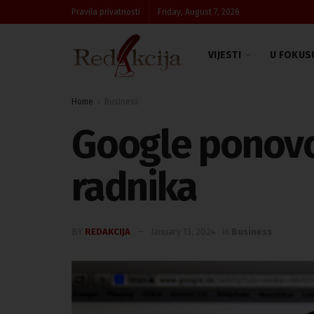
Pravila privatnosti
Friday, August 7, 2026
VIJESTI
U FOKUS
Home
Business
Google ponovo 
radnika
BY
REDAKCIJA
January 13, 2024
in
Business