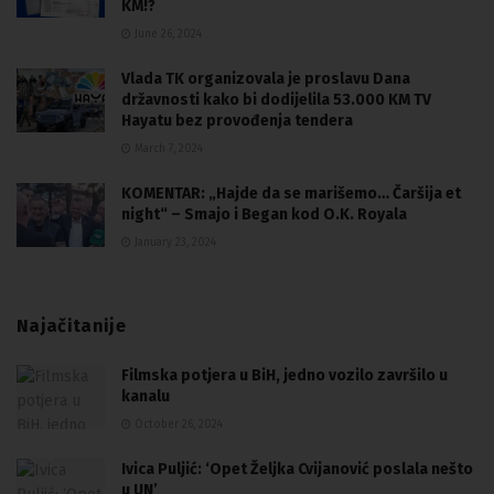
KM!?
June 26, 2024
Vlada TK organizovala je proslavu Dana
državnosti kako bi dodijelila 53.000 KM TV
Hayatu bez provođenja tendera
March 7, 2024
KOMENTAR: „Hajde da se marišemo… Čaršija et
night“ – Smajo i Began kod O.K. Royala
January 23, 2024
Najačitanije
Filmska potjera u BiH, jedno vozilo završilo u
kanalu
October 26, 2024
Ivica Puljić: ‘Opet Željka Cvijanović poslala nešto
u UN’