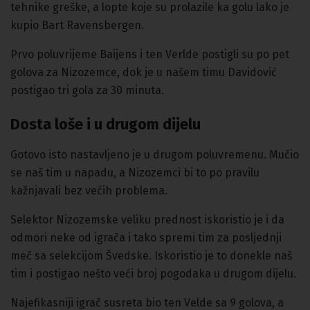
tehnike greške, a lopte koje su prolazile ka golu lako je
kupio Bart Ravensbergen.
Prvo poluvrijeme Baijens i ten Verlde postigli su po pet
golova za Nizozemce, dok je u našem timu Davidović
postigao tri gola za 30 minuta.
Dosta loše i u drugom dijelu
Gotovo isto nastavljeno je u drugom poluvremenu. Mučio
se naš tim u napadu, a Nizozemci bi to po pravilu
kažnjavali bez većih problema.
Selektor Nizozemske veliku prednost iskoristio je i da
odmori neke od igrača i tako spremi tim za posljednji
meč sa selekcijom Švedske. Iskoristio je to donekle naš
tim i postigao nešto veći broj pogodaka u drugom dijelu.
Najefikasniji igrač susreta bio ten Velde sa 9 golova, a