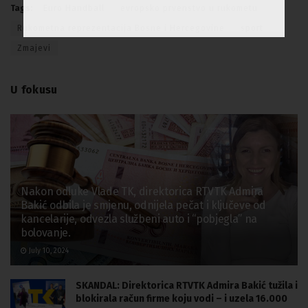
Tags:
Euro Handball
evropsko prvenstvo u rukometu
Rukometna reprezentacija Bosne i Hercegovine
sport
Zmajevi
U fokusu
Nakon odluke Vlade TK, direktorica RTVTK Admira
Bakić odbila je smjenu, odnijela pečat i ključeve od
kancelarije, odvezla službeni auto i “pobjegla” na
bolovanje.
July 10, 2024
SKANDAL: Direktorica RTVTK Admira Bakić tužila i
blokirala račun firme koju vodi – i uzela 16.000