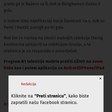
pratio ga je Baijens sa 8, dok je Benghamen dodao 3
gola.
U našem timu najefikasniji bio je Davidović sa 4, dok su
Panić i Hadžić postigli po tri gola.
Naš tim će nastup na smotri najboljih selekcija Starog
kontinenta odmjeriti sa selekcijom Gruzije, a ta
utakmica je na rasporedu u ponedjeljak.
Program N1 televizije možete pratiti UŽIVO na
ovom
linku
kao i putem aplikacija za
An
droid
|
iPhone/iPad
✕
Redakcija
Kliknite na
“Prati stranicu”
, kako biste
zapratili našu Facebook stranicu.
N1