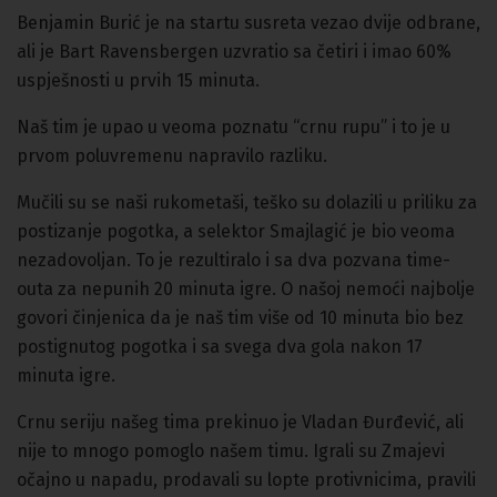
Benjamin Burić je na startu susreta vezao dvije odbrane,
ali je Bart Ravensbergen uzvratio sa četiri i imao 60%
uspješnosti u prvih 15 minuta.
Naš tim je upao u veoma poznatu “crnu rupu” i to je u
prvom poluvremenu napravilo razliku.
Mučili su se naši rukometaši, teško su dolazili u priliku za
postizanje pogotka, a selektor Smajlagić je bio veoma
nezadovoljan. To je rezultiralo i sa dva pozvana time-
outa za nepunih 20 minuta igre. O našoj nemoći najbolje
govori činjenica da je naš tim više od 10 minuta bio bez
postignutog pogotka i sa svega dva gola nakon 17
minuta igre.
Crnu seriju našeg tima prekinuo je Vladan Đurđević, ali
nije to mnogo pomoglo našem timu. Igrali su Zmajevi
očajno u napadu, prodavali su lopte protivnicima, pravili