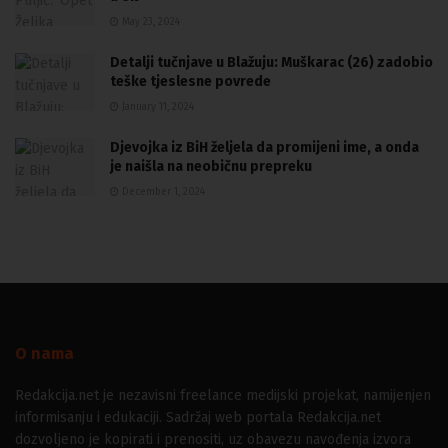
May 23, 2024
Detalji tučnjave u Blažuju: Muškarac (26) zadobio
teške tjeslesne povrede
January 11, 2024
Djevojka iz BiH željela da promijeni ime, a onda
je naišla na neobičnu prepreku
December 1, 2024
O nama
Redakcija.net je nezavisni freelance medijski projekat, namijenjen
informisanju i edukaciji. Sadržaj web portala Redakcija.net
dozvoljeno je kopirati i prenositi, uz obavezu navođenja izvora