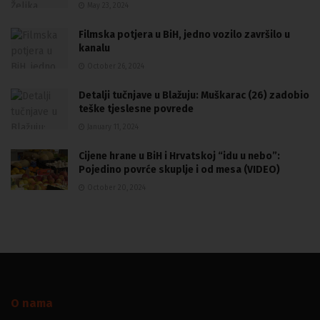
May 23, 2024
Filmska potjera u BiH, jedno vozilo završilo u
kanalu
October 26, 2024
Detalji tučnjave u Blažuju: Muškarac (26) zadobio
teške tjeslesne povrede
January 11, 2024
Cijene hrane u BiH i Hrvatskoj “idu u nebo”:
Pojedino povrće skuplje i od mesa (VIDEO)
October 20, 2024
O nama