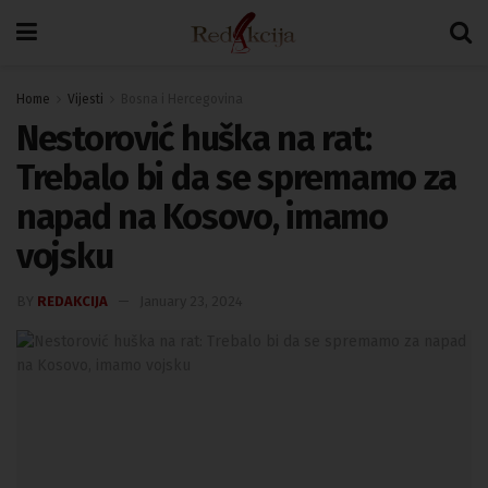
Home
Vijesti
Bosna i Hercegovina
Nestorović huška na rat:
Trebalo bi da se spremamo za
napad na Kosovo, imamo
vojsku
BY
REDAKCIJA
January 23, 2024