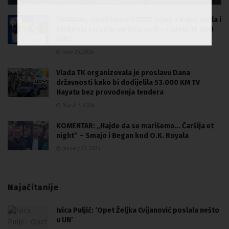
SKANDAL: Direktorica RTVTK Admira Bakić tužila i
blokirala račun firme koju vodi – i uzela 16.000
KM!?
June 26, 2024
Vlada TK organizovala je proslavu Dana
državnosti kako bi dodijelila 53.000 KM TV
Hayatu bez provođenja tendera
March 7, 2024
KOMENTAR: „Hajde da se marišemo… Čaršija et
night“ – Smajo i Began kod O.K. Royala
January 23, 2024
Najačitanije
Ivica Puljić: ‘Opet Željka Cvijanović poslala nešto
u UN’