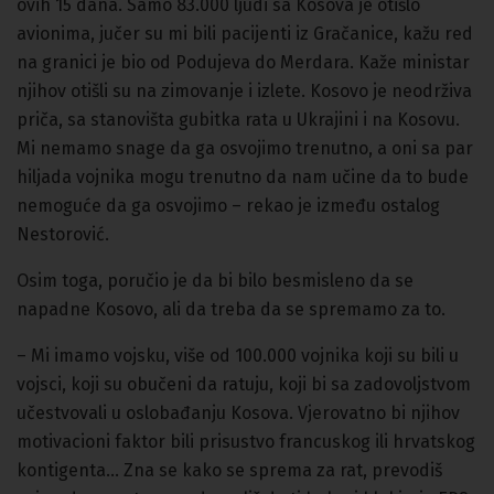
ovih 15 dana. Samo 83.000 ljudi sa Kosova je otišlo
avionima, jučer su mi bili pacijenti iz Gračanice, kažu red
na granici je bio od Podujeva do Merdara. Kaže ministar
njihov otišli su na zimovanje i izlete. Kosovo je neodrživa
priča, sa stanovišta gubitka rata u Ukrajini i na Kosovu.
Mi nemamo snage da ga osvojimo trenutno, a oni sa par
hiljada vojnika mogu trenutno da nam učine da to bude
nemoguće da ga osvojimo – rekao je između ostalog
Nestorović.
Osim toga, poručio je da bi bilo besmisleno da se
napadne Kosovo, ali da treba da se spremamo za to.
– Mi imamo vojsku, više od 100.000 vojnika koji su bili u
vojsci, koji su obučeni da ratuju, koji bi sa zadovoljstvom
učestvovali u oslobađanju Kosova. Vjerovatno bi njihov
motivacioni faktor bili prisustvo francuskog ili hrvatskog
kontigenta… Zna se kako se sprema za rat, prevodiš