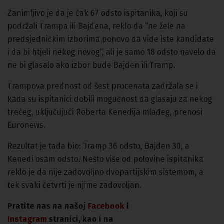
Zanimljivo je da je čak 67 odsto ispitanika, koji su
podržali Trampa ili Bajdena, reklo da “ne žele na
predsjedničkim izborima ponovo da vide iste kandidate
i da bi htjeli nekog novog”, ali je samo 18 odsto navelo da
ne bi glasalo ako izbor bude Bajden ili Tramp.
Trampova prednost od šest procenata zadržala se i
kada su ispitanici dobili mogućnost da glasaju za nekog
trećeg, uključujući Roberta Kenedija mlađeg, prenosi
Euronews.
Rezultat je tada bio: Tramp 36 odsto, Bajden 30, a
Kenedi osam odsto. Nešto više od polovine ispitanika
reklo je da nije zadovoljno dvopartijskim sistemom, a
tek svaki četvrti je njime zadovoljan.
Pratite nas na našoj
Facebook
i
Instagram
stranici, kao i na