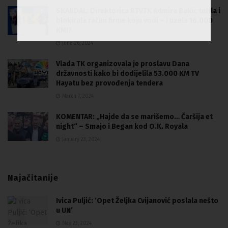
SKANDAL: Direktorica RTVTK Admira Bakić tužila i
blokirala račun firme koju vodi – i uzela 16.000
KM!?
June 26, 2024
Vlada TK organizovala je proslavu Dana
državnosti kako bi dodijelila 53.000 KM TV
Hayatu bez provođenja tendera
March 7, 2024
KOMENTAR: „Hajde da se marišemo… Čaršija et
night“ – Smajo i Began kod O.K. Royala
January 23, 2024
Najačitanije
Ivica Puljić: ‘Opet Željka Cvijanović poslala nešto
u UN’
May 23, 2024