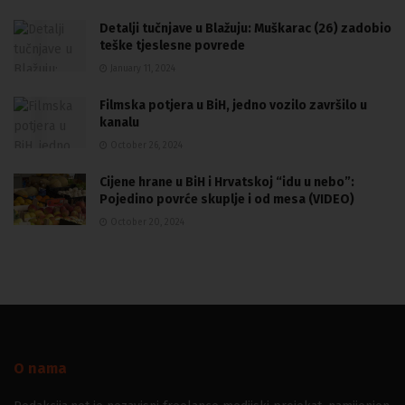
Detalji tučnjave u Blažuju: Muškarac (26) zadobio
teške tjeslesne povrede
January 11, 2024
Filmska potjera u BiH, jedno vozilo završilo u
kanalu
October 26, 2024
Cijene hrane u BiH i Hrvatskoj “idu u nebo”:
Pojedino povrće skuplje i od mesa (VIDEO)
October 20, 2024
O nama