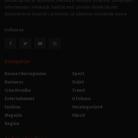
Redakcija.net je nezavisni freelance medijski projekat, namijenjen
informisanju i edukaciji. Sadržaj web portala Redakcija.net
dozvoljeno je kopirati i prenositi, uz obavezu navođenja izvora
Follow us
Kategorije
Bosna I Hercegovina
Sport
Business
Svijet
Crna Hronika
Travel
Entertainment
U Fokusu
Fashion
Uncategorized
Magazin
Vijesti
Region