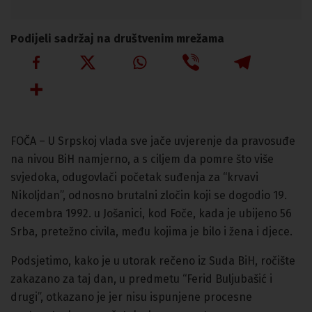
Podijeli sadržaj na društvenim mrežama
FOČA – U Srpskoj vlada sve jače uvjerenje da pravosuđe
na nivou BiH namjerno, a s ciljem da pomre što više
svjedoka, odugovlači početak suđenja za “krvavi
Nikoljdan”, odnosno brutalni zločin koji se dogodio 19.
decembra 1992. u Jošanici, kod Foče, kada je ubijeno 56
Srba, pretežno civila, među kojima je bilo i žena i djece.
Podsjetimo, kako je u utorak rečeno iz Suda BiH, ročište
zakazano za taj dan, u predmetu “Ferid Buljubašić i
drugi”, otkazano je jer nisu ispunjene procesne