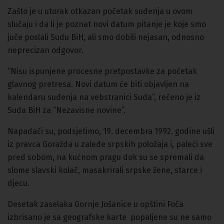
Zašto je u utorak otkazan početak suđenja u ovom
slučaju i da li je poznat novi datum pitanje je koje smo
juče poslali Sudu BiH, ali smo dobili nejasan, odnosno
neprecizan odgovor.
“Nisu ispunjene procesne pretpostavke za početak
glavnog pretresa. Novi datum će biti objavljen na
kalendaru suđenja na vebstranici Suda”, rečeno je iz
Suda BiH za “Nezavisne novine”.
Napadači su, podsjetimo, 19. decembra 1992. godine ušli
iz pravca Goražda u zaleđe srpskih položaja i, paleći sve
pred sobom, na kućnom pragu dok su se spremali da
slome slavski kolač, masakrirali srpske žene, starce i
djecu.
Desetak zaselaka Gornje Jošanice u opštini Foča
izbrisano je sa geografske karte popaljene su ne samo