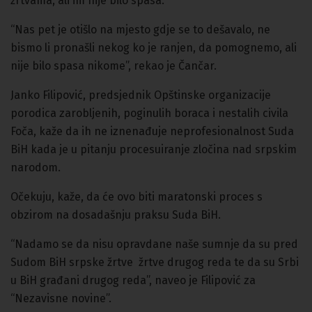
žrtvama, ali im nije bilo spasa.
“Nas pet je otišlo na mjesto gdje se to dešavalo, ne
bismo li pronašli nekog ko je ranjen, da pomognemo, ali
nije bilo spasa nikome”, rekao je Čančar.
Janko Filipović, predsjednik Opštinske organizacije
porodica zarobljenih, poginulih boraca i nestalih civila
Foča, kaže da ih ne iznenađuje neprofesionalnost Suda
BiH kada je u pitanju procesuiranje zločina nad srpskim
narodom.
Očekuju, kaže, da će ovo biti maratonski proces s
obzirom na dosadašnju praksu Suda BiH.
“Nadamo se da nisu opravdane naše sumnje da su pred
Sudom BiH srpske žrtve žrtve drugog reda te da su Srbi
u BiH građani drugog reda”, naveo je Filipović za
“Nezavisne novine”.