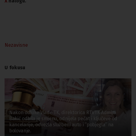
X
nalogu.
Nezavisne
U fokusu
Nakon odluke Vlade TK, direktorica RTVTK Admira
Bakić odbila je smjenu, odnijela pečat i ključeve od
kancelarije, odvezla službeni auto i “pobjegla” na
bolovanje.