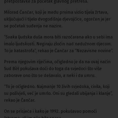
pretpostavke za početak glavnog pretresa.
Milorad Čančar, koji je među prvima vidio tijela žrtava,
uključujući i tijelo dvogodišnje djevojčice, ogorčen je jer
se početak suđenja ne nazire.
“Svaka ljudska duša mora biti razočarana ako u sebi ima
imalo ljudskosti. Negiraju zločin nad nedužnom djecom.
To je katastrofa”, rekao je Čančar za “Nezavisne novine”.
Prema njegovim riječima, očigledno je da na ovaj način
Sud BiH pokušava doći do toga da svjedoci što više
zaborave ono što se dešavalo, a neki i da umru.
“To je očigledno. Najmanje 10 živih svjedoka, civila, koji
su poživjeli, već je umrlo. Oni su gledali ubijanja i klanje”,
rekao je Čančar.
On se prisjeća i kako je 1992. pokušavao pomoći