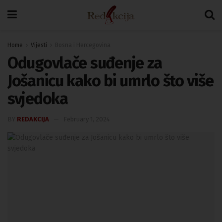
Home
Vijesti
Bosna i Hercegovina
Odugovlače suđenje za
Jošanicu kako bi umrlo što više
svjedoka
BY
REDAKCIJA
February 1, 2024