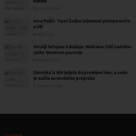
kanalu
October 26, 2024
Ivica Puljić: ‘Opet Željka Cvijanović poslala nešto
u UN’
May 23, 2024
Detalji tučnjave u Blažuju: Muškarac (26) zadobio
teške tjeslesne povrede
January 11, 2024
Djevojka iz BiH željela da promijeni ime, a onda
je naišla na neobičnu prepreku
December 1, 2024
O nama