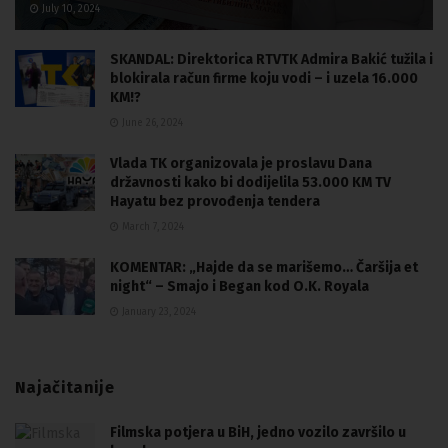
July 10, 2024
SKANDAL: Direktorica RTVTK Admira Bakić tužila i
blokirala račun firme koju vodi – i uzela 16.000
KM!?
June 26, 2024
Vlada TK organizovala je proslavu Dana
državnosti kako bi dodijelila 53.000 KM TV
Hayatu bez provođenja tendera
March 7, 2024
KOMENTAR: „Hajde da se marišemo… Čaršija et
night“ – Smajo i Began kod O.K. Royala
January 23, 2024
Najačitanije
Filmska potjera u BiH, jedno vozilo završilo u