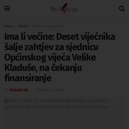
Home
Vijesti
Bosna i Hercegovina
Ima li većine: Deset vijećnika
šalje zahtjev za sjednicu
Općinskog vijeća Velike
Kladuše, na čekanju
finansiranje
BY
REDAKCIJA
February 2, 2024