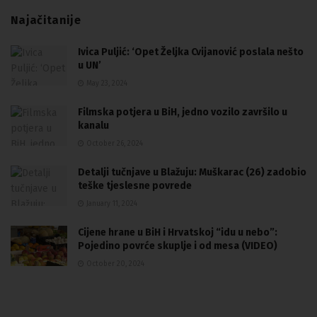
Najačitanije
Ivica Puljić: ‘Opet Željka Cvijanović poslala nešto
u UN’
May 23, 2024
Filmska potjera u BiH, jedno vozilo završilo u
kanalu
October 26, 2024
Detalji tučnjave u Blažuju: Muškarac (26) zadobio
teške tjeslesne povrede
January 11, 2024
Cijene hrane u BiH i Hrvatskoj “idu u nebo”:
Pojedino povrće skuplje i od mesa (VIDEO)
October 20, 2024