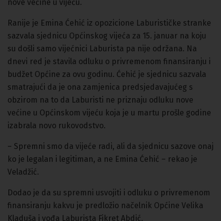
nove većine u vijeću.
Ranije je Emina Ćehić iz opozicione Laburističke stranke
sazvala sjednicu Općinskog vijeća za 15. januar na koju
su došli samo vijećnici Laburista pa nije održana. Na
dnevi red je stavila odluku o privremenom finansiranju i
budžet Općine za ovu godinu. Ćehić je sjednicu sazvala
smatrajući da je ona zamjenica predsjedavajućeg s
obzirom na to da Laburisti ne priznaju odluku nove
većine u Općinskom vijeću koja je u martu prošle godine
izabrala novo rukovodstvo.
– Spremni smo da vijeće radi, ali da sjednicu sazove onaj
ko je legalan i legitiman, a ne Emina Ćehić – rekao je
Veladžić.
Dodao je da su spremni usvojiti i odluku o privremenom
finansiranju kakvu je predložio načelnik Općine Velika
Kladuša i vođa Laburista Fikret Abdić.