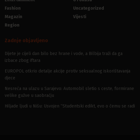
Fashion
Uncategorized
Magazin
Vijesti
Region
Zadnje objavljeno
Dijete je cijeli dan bilo bez hrane i vode, a Bilbija traži da ga
izbace zbog iftara
EUROPOL otkrio detalje akcije protiv seksualnog iskorištavanja
djece
Nesreća na ulazu u Sarajevo: Automobil sletio s ceste, formirane
velike gužve u saobraćju
Hiljade ljudi u Nišu: Usvojen “Studentski edikt, evo o čemu se radi