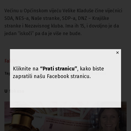
Većinu u Općinskom vijeću Velike Kladuše čine vijećnici
SDA, NES-a, Naše stranke, SDP-a, DNZ – Krajiške
stranke i Nezavisnog kluba. Ima ih 15, i dovoljno je da
jedan “iskoči” pa da je više ne bude.
✕
Faktor
Kliknite na
“Prati stranicu”
, kako biste
Tags:
Asim Veladžić
Fikret Abdić
Velika Kladuša
zapratili našu Facebook stranicu.
U fokusu