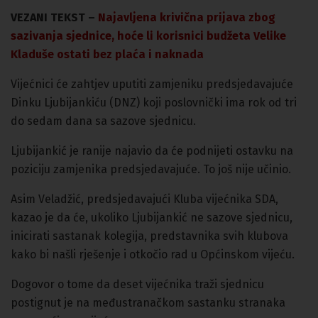
VEZANI TEKST –
Najavljena krivična prijava zbog
sazivanja sjednice, hoće li korisnici budžeta Velike
Kladuše ostati bez plaća i naknada
Vijećnici će zahtjev uputiti zamjeniku predsjedavajuće
Dinku Ljubijankiću (DNZ) koji poslovnički ima rok od tri
do sedam dana sa sazove sjednicu.
Ljubijankić je ranije najavio da će podnijeti ostavku na
poziciju zamjenika predsjedavajuće. To još nije učinio.
Asim Veladžić, predsjedavajući Kluba vijećnika SDA,
kazao je da će, ukoliko Ljubijankić ne sazove sjednicu,
inicirati sastanak kolegija, predstavnika svih klubova
kako bi našli rješenje i otkočio rad u Općinskom vijeću.
Dogovor o tome da deset vijećnika traži sjednicu
postignut je na međustranačkom sastanku stranaka