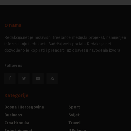
O nama
Redakcija.net je nezavisni freelance medijski projekat, namijenjen
informisanju i edukaciji. Sadržaj web portala Redakcija.net
dozvoljeno je kopirati i prenositi, uz obavezu navođenja izvora
Follow us
Kategorije
Bosna I Hercegovina
Sport
Business
Svijet
Crna Hronika
Travel
Entertainment
U Fokusu