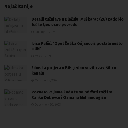
Najačitanije
Detalji tučnjave u Blažuju: Muškarac (26) zadobio
teške tjeslesne povrede
January 11, 2024
Ivica Puljić: ‘Opet Željka Cvijanović poslala nešto
u UN’
May 23, 2024
Filmska potjera u BiH, jedno vozilo završilo u
kanalu
October 26, 2024
Poznato vrijeme kada će se održati ročište
Ranku Debevcu i Osmanu Mehmedagiću
December 20, 2023