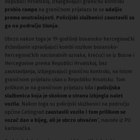
Republici Hrvatskoj, izbjegavajući graničnu kontrolu
probio rampu
na graničnom prijelazu te se
udaljio
prema unutrašnjosti
.
Policijski službenici zaustavili su
ga na području Slunja.
Ubrzo nakon toga je 19-godišnji bosansko-hercegovački
državljanin upravljajući kombi vozilom bosansko-
hercegovačkih nacionalnih oznaka, krećući se iz Bosne i
Hercegovine prema Republici Hrvatskoj, bez
zaustavljanja, izbjegavajući graničnu kontrolu, na istom
graničnom prijelazu ušao u Republiku Hrvatsku. Tom
prilikom je na graničnom prijelazu bila i
policijska
službenica koja je skokom u stranu izbjegla nalet
vozila
. Nakon toga su policijski službenici na području
općine Cetingrad
zaustavili vozilo i tom prilikom se
vozač dao u bijeg, ali je ubrzo uhvaćen
“, navode iz PU
karlovačka.