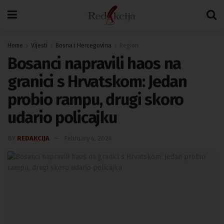
Home
Vijesti
Bosna i Hercegovina
Region
Bosanci napravili haos na
granici s Hrvatskom: Jedan
probio rampu, drugi skoro
udario policajku
BY
REDAKCIJA
February 4, 2024