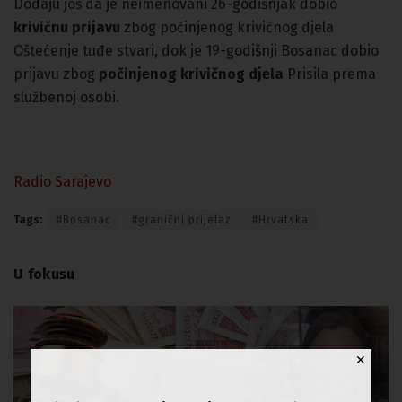
Dodaju još da je neimenovani 26-godišnjak dobio
krivičnu prijavu
zbog počinjenog krivičnog djela
Oštećenje tuđe stvari, dok je 19-godišnji Bosanac dobio
prijavu zbog
počinjenog krivičnog djela
Prisila prema
službenoj osobi.
Radio Sarajevo
Tags:
#Bosanac
#granični prijelaz
#Hrvatska
U fokusu
✕