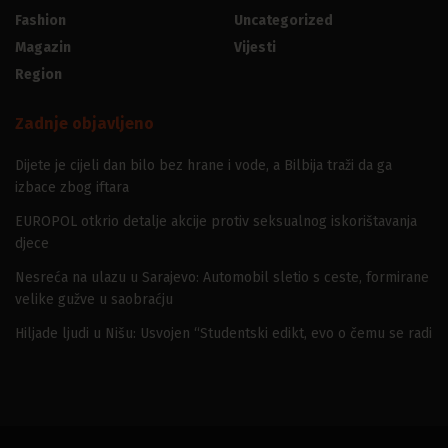
Fashion
Uncategorized
Magazin
Vijesti
Region
Zadnje objavljeno
Dijete je cijeli dan bilo bez hrane i vode, a Bilbija traži da ga
izbace zbog iftara
EUROPOL otkrio detalje akcije protiv seksualnog iskorištavanja
djece
Nesreća na ulazu u Sarajevo: Automobil sletio s ceste, formirane
velike gužve u saobraćju
Hiljade ljudi u Nišu: Usvojen “Studentski edikt, evo o čemu se radi