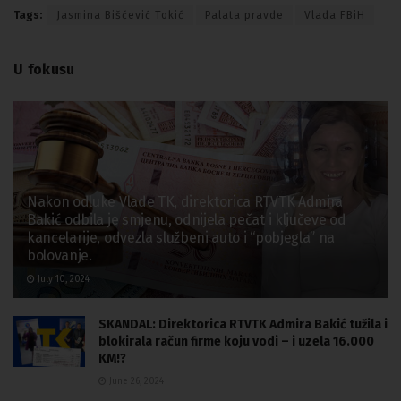
Tags:
Jasmina Bišćević Tokić
Palata pravde
Vlada FBiH
U fokusu
Nakon odluke Vlade TK, direktorica RTVTK Admira
Bakić odbila je smjenu, odnijela pečat i ključeve od
kancelarije, odvezla službeni auto i “pobjegla” na
bolovanje.
July 10, 2024
SKANDAL: Direktorica RTVTK Admira Bakić tužila i
blokirala račun firme koju vodi – i uzela 16.000
KM!?
June 26, 2024