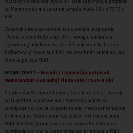
sudskog i tužilačkog vijeća BiH Halil Lagumdžija potpisali
su Memorandum o saradnji između Vlade FBiH i VSTV-a
BiH.
Ovaj dokument se odnosi na uspostavu i izgradnju
“Palate pravde Federacije BiH”, novog i namjenski
izgrađenog objekta u koji će biti smješteni Federalno
tužilaštvo i Vrhovni sud FBiH sa posebnim odjelima, kao i
Sudska policija FBiH.
VEZANI TEKST –
Novalić i Lagumdžija potpisali
Memorandum o saradnji Vlade FBiH i VSTV-a BiH
Potpisanim Memorandumom, tada je rečeno, “stvaraju
se i uvjeti za uspostavljanje Posebnih odjela za
suzbijanje korupcije, organiziranog i međukantonalnog
kriminala pri Federalnom tužilaštvu i Vrhovnom sudu
FBiH, kao i osiguranje uvjeta za provedbu Zakona o
suzbijanju korupcije i organiziranog kriminala u FBiH.