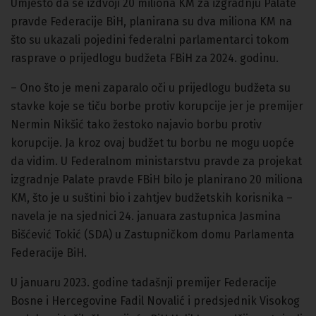
Umjesto da se izdvoji 20 miliona KM za izgradnju Palate
pravde Federacije BiH, planirana su dva miliona KM na
što su ukazali pojedini federalni parlamentarci tokom
rasprave o prijedlogu budžeta FBiH za 2024. godinu.
– Ono što je meni zaparalo oči u prijedlogu budžeta su
stavke koje se tiču borbe protiv korupcije jer je premijer
Nermin Nikšić tako žestoko najavio borbu protiv
korupcije. Ja kroz ovaj budžet tu borbu ne mogu uopće
da vidim. U Federalnom ministarstvu pravde za projekat
izgradnje Palate pravde FBiH bilo je planirano 20 miliona
KM, što je u suštini bio i zahtjev budžetskih korisnika –
navela je na sjednici 24. januara zastupnica Jasmina
Bišćević Tokić (SDA) u Zastupničkom domu Parlamenta
Federacije BiH.
U januaru 2023. godine tadašnji premijer Federacije
Bosne i Hercegovine Fadil Novalić i predsjednik Visokog