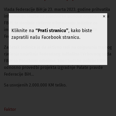
Vlada Federacije BiH je 23. marta 2023. godine prihvatila
informaciju Službe za zajedničke poslove organa i tijela
✕
FBiH, te donijela rješenje o formiranju Jedinice za
implementaciju projekta izgradnje Palate pravde
Kliknite na
“Prati stranicu”
, kako biste
Federacije Bosne i Hercegovine.
zapratili našu Facebook stranicu.
Zadatak Jedinice je da aktivno radi na osiguranju trajnog
rješenja smještaja Federalnog tužilaštva i Vrhovnog suda
FBiH sa Posebnim odjelima, kao i Sudske policije FBiH,
odnosno provedbi projekta izgradnje Palate pravde
Federacije BiH…
Sa usvojenih 2.000.000 KM teško.
Faktor