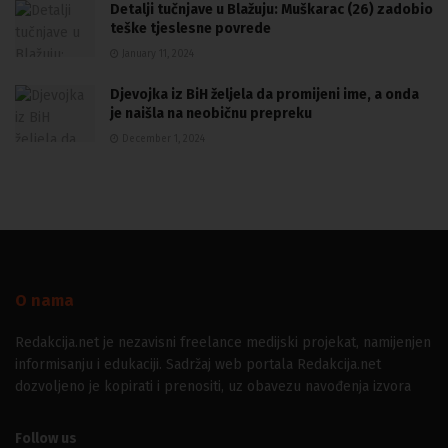
Detalji tučnjave u Blažuju: Muškarac (26) zadobio
teške tjeslesne povrede
January 11, 2024
Djevojka iz BiH željela da promijeni ime, a onda
je naišla na neobičnu prepreku
December 1, 2024
O nama
Redakcija.net je nezavisni freelance medijski projekat, namijenjen
informisanju i edukaciji. Sadržaj web portala Redakcija.net
dozvoljeno je kopirati i prenositi, uz obavezu navođenja izvora
Follow us