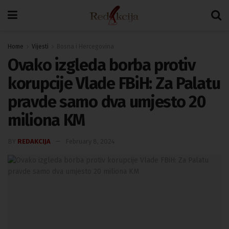
Home
Vijesti
Bosna i Hercegovina
Ovako izgleda borba protiv
korupcije Vlade FBiH: Za Palatu
pravde samo dva umjesto 20
miliona KM
BY
REDAKCIJA
February 8, 2024