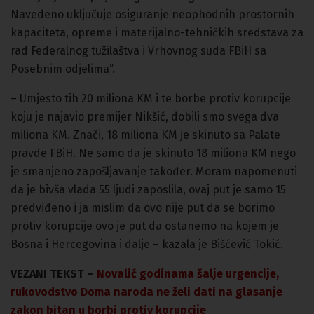
Navedeno uključuje osiguranje neophodnih prostornih
kapaciteta, opreme i materijalno-tehničkih sredstava za
rad Federalnog tužilaštva i Vrhovnog suda FBiH sa
Posebnim odjelima”.
– Umjesto tih 20 miliona KM i te borbe protiv korupcije
koju je najavio premijer Nikšić, dobili smo svega dva
miliona KM. Znači, 18 miliona KM je skinuto sa Palate
pravde FBiH. Ne samo da je skinuto 18 miliona KM nego
je smanjeno zapošljavanje također. Moram napomenuti
da je bivša vlada 55 ljudi zaposlila, ovaj put je samo 15
predviđeno i ja mislim da ovo nije put da se borimo
protiv korupcije ovo je put da ostanemo na kojem je
Bosna i Hercegovina i dalje – kazala je Bišćević Tokić.
VEZANI TEKST –
Novalić godinama šalje urgencije,
rukovodstvo Doma naroda ne želi dati na glasanje
zakon bitan u borbi protiv korupcije