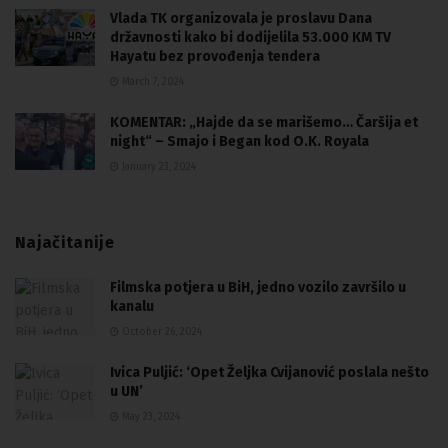
Vlada TK organizovala je proslavu Dana
državnosti kako bi dodijelila 53.000 KM TV
Hayatu bez provođenja tendera
March 7, 2024
KOMENTAR: „Hajde da se marišemo… Čaršija et
night“ – Smajo i Began kod O.K. Royala
January 23, 2024
Najačitanije
Filmska potjera u BiH, jedno vozilo završilo u
kanalu
October 26, 2024
Ivica Puljić: ‘Opet Željka Cvijanović poslala nešto
u UN’
May 23, 2024