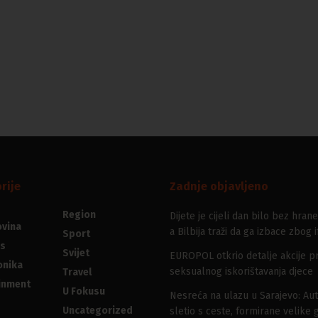
rije
Zadnje objavljeno
Region
Dijete je cijeli dan bilo bez hrane
vina
a Bilbija traži da ga izbace zbog i
Sport
s
Svijet
EUROPOL otkrio detalje akcije pr
onika
seksualnog iskorištavanja djece
Travel
inment
U Fokusu
Nesreća na ulazu u Sarajevo: Au
Uncategorized
sletio s ceste, formirane velike 