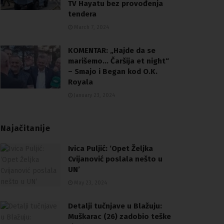
TV Hayatu bez provođenja
tendera
March 7, 2024
KOMENTAR: „Hajde da se
marišemo… Čaršija et night“
– Smajo i Began kod O.K.
Royala
January 23, 2024
Najačitanije
Ivica Puljić: ‘Opet Željka
Cvijanović poslala nešto u
UN’
May 23, 2024
Detalji tučnjave u Blažuju:
Muškarac (26) zadobio teške