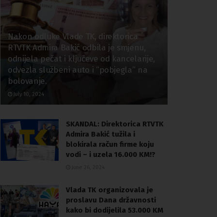
Nakon odluke Vlade TK, direktorica
RTVTK Admira Bakić odbila je smjenu,
odnijela pečat i ključeve od kancelarije,
odvezla službeni auto i “pobjegla” na
bolovanje.
July 10, 2024
SKANDAL: Direktorica RTVTK
Admira Bakić tužila i
blokirala račun firme koju
vodi – i uzela 16.000 KM!?
June 26, 2024
Vlada TK organizovala je
proslavu Dana državnosti
kako bi dodijelila 53.000 KM