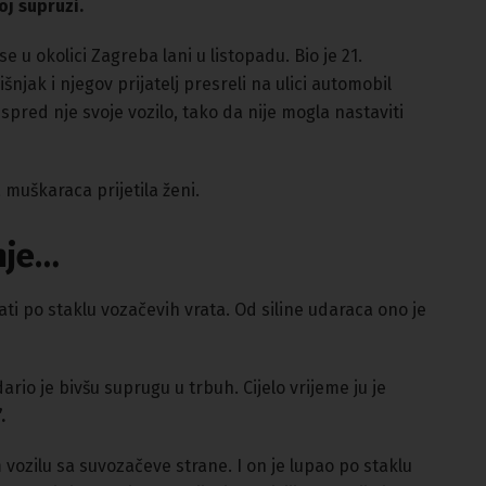
oj supruzi.
 u okolici Zagreba lani u listopadu. Bio je 21.
šnjak i njegov prijatelj presreli na ulici automobil
ispred nje svoje vozilo, tako da nije mogla nastaviti
a muškaraca prijetila ženi.
anje…
ti po staklu vozačevih vrata. Od siline udaraca ono je
ario je bivšu suprugu u trbuh. Cijelo vrijeme ju je
.
m vozilu sa suvozačeve strane. I on je lupao po staklu