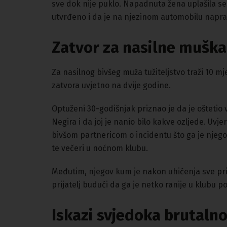
sve dok nije puklo. Napadnuta žena uplašila se za 
utvrđeno i da je na njezinom automobilu naprav
Zatvor za nasilne muška
Za nasilnog bivšeg muža tužiteljstvo traži 10 m
zatvora uvjetno na dvije godine.
Optuženi 30-godišnjak priznao je da je oštetio vo
Negira i da joj je nanio bilo kakve ozljede. Uvjer
bivšom partnericom o incidentu što ga je njego
te večeri u noćnom klubu.
Međutim, njegov kum je nakon uhićenja sve prizn
prijatelj budući da ga je netko ranije u klubu
Iskazi svjedoka brutaln