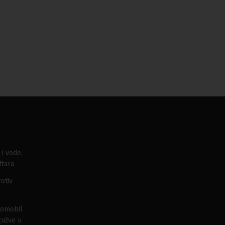
 i vode,
ftara
otiv
tomobil
gužve u