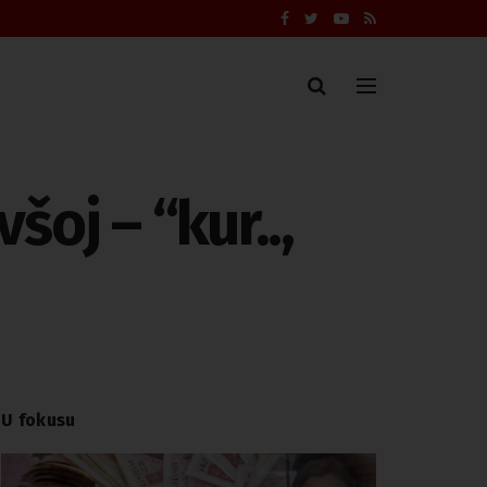
šoj – “kur..,
U fokusu