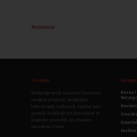
Nezavisne
O nama
Katego
Bosna I
Redakcija.net je nezavisni freelance
Hercego
medijski projekat, namijenjen
Busines
informisanju i edukaciji. Sadržaj web
portala Redakcija.net dozvoljeno je
Crna Hr
kopirati i prenositi, uz obavezu
Enterta
navođenja izvora
Fashion