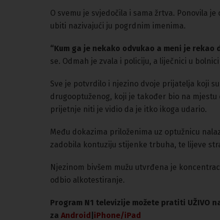
O svemu je svjedočila i sama žrtva. Ponovila je o
ubiti nazivajući ju pogrdnim imenima.
“Kum ga je nekako odvukao a meni je rekao 
se. Odmah je zvala i policiju, a liječnici u bolnic
Sve je potvrdilo i njezino dvoje prijatelja koji s
drugooptuženog, koji je također bio na mjestu d
prijetnje niti je vidio da je itko ikoga udario.
Među dokazima priloženima uz optužnicu nalazi
zadobila kontuziju stijenke trbuha, te lijeve s
Njezinom bivšem mužu utvrđena je koncentracija
odbio alkotestiranje.
Program N1 televizije možete pratiti UŽIVO 
za
An
droid
|
iPhone/iPad