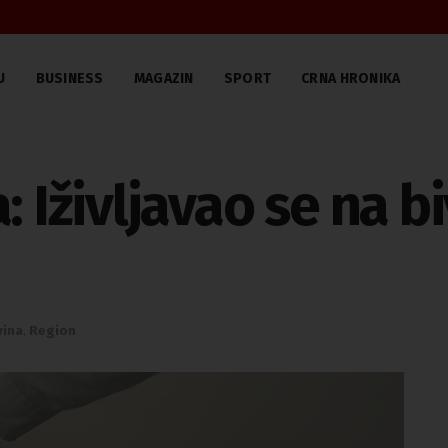
U
BUSINESS
MAGAZIN
SPORT
CRNA HRONIKA
 Iživljavao se na biv
vina
,
Region