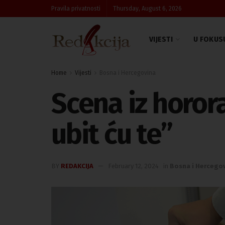
Pravila privatnosti
Thursday, August 6, 2026
VIJESTI
U FOKUS
Home
Vijesti
Bosna i Hercegovina
Scena iz horora:
ubit ću te”
BY
REDAKCIJA
February 12, 2024
in
Bosna i Hercego