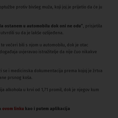
ptužbe protiv bivšeg muža, koji joj je prijetio da će ju
da ostanem u automobilu dok oni ne odu”
, prisjetila
i utvrdili su da je lakše ozlijeđena.
u te večeri bili s njom u automobilu, dok je otac
ogađaja uvjeravao istražitelje da nije čuo nikakve
 se i medicinska dokumentacija prema kojoj je žrtva
trane prsnog koša.
 alkohola u krvi od 1,71 promil, dok je njegov kum
na
ovom linku
kao i putem aplikacija