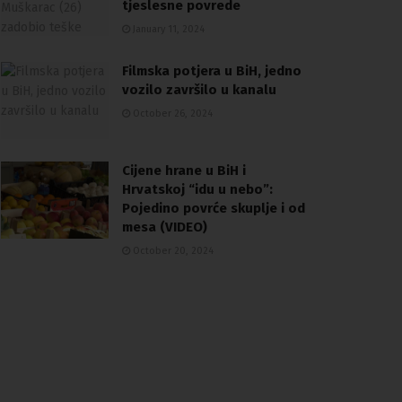
tjeslesne povrede
January 11, 2024
Filmska potjera u BiH, jedno
vozilo završilo u kanalu
October 26, 2024
Cijene hrane u BiH i
Hrvatskoj “idu u nebo”:
Pojedino povrće skuplje i od
mesa (VIDEO)
October 20, 2024