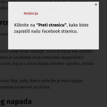
svoj život pa je sve prijavila policiji, a kasnije je
✕
ljena šteta od gotovo 2.500 eura.
Redakcija
rce
Kliknite na
“Prati stranicu”
, kako biste
zapratili našu Facebook stranicu.
jeseci zatvora, a za njegovog prijatelja osam mjeseci
zilo svoje bivše supruge, no tvrdi da joj nije prijetio.
avao je istražitelje da je samo želio razgovarati s
v kum, koji je u ovom slučaju također optužen, doživio
ao. Nije, kaže, dobro vidio što je radio njegov
 posprejao suzavcem po očima.
og napada