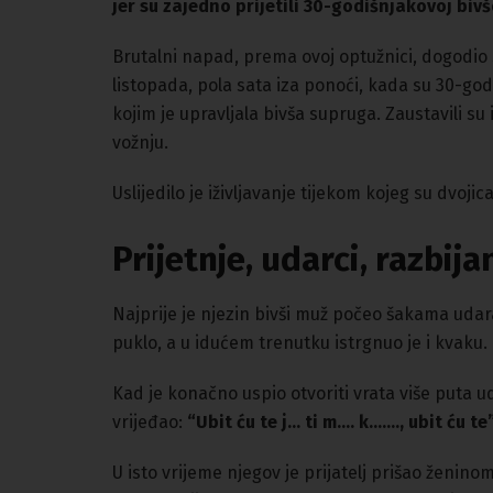
jer su zajedno prijetili 30-godišnjakovoj bivš
Brutalni napad, prema ovoj optužnici, dogodio se
listopada, pola sata iza ponoći, kada su 30-godi
kojim je upravljala bivša supruga. Zaustavili su 
vožnju.
Uslijedilo je iživljavanje tijekom kojeg su dvojic
Prijetnje, udarci, razbij
Najprije je njezin bivši muž počeo šakama udara
puklo, a u idućem trenutku istrgnuo je i kvaku.
Kad je konačno uspio otvoriti vrata više puta ud
vrijeđao:
“Ubit ću te j… ti m…. k……., ubit ću te”
U isto vrijeme njegov je prijatelj prišao ženino