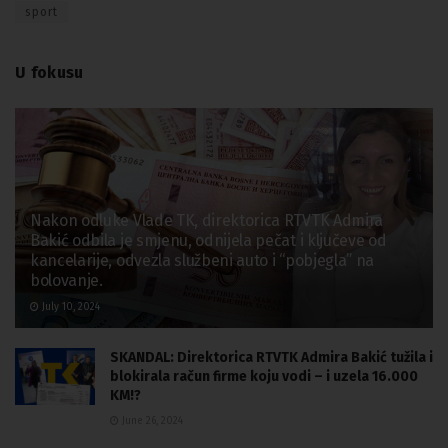
sport
U fokusu
Nakon odluke Vlade TK, direktorica RTVTK Admira
Bakić odbila je smjenu, odnijela pečat i ključeve od
kancelarije, odvezla službeni auto i “pobjegla” na
bolovanje.
July 10, 2024
SKANDAL: Direktorica RTVTK Admira Bakić tužila i
blokirala račun firme koju vodi – i uzela 16.000
KM!?
June 26, 2024