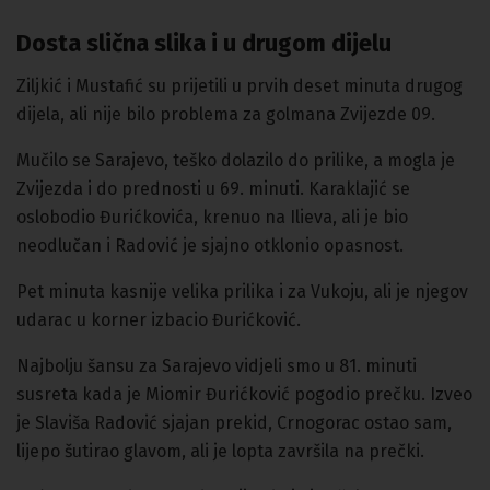
Dosta slična slika i u drugom dijelu
Ziljkić i Mustafić su prijetili u prvih deset minuta drugog
dijela, ali nije bilo problema za golmana Zvijezde 09.
Mučilo se Sarajevo, teško dolazilo do prilike, a mogla je
Zvijezda i do prednosti u 69. minuti. Karaklajić se
oslobodio Đurićkovića, krenuo na Ilieva, ali je bio
neodlučan i Radović je sjajno otklonio opasnost.
Pet minuta kasnije velika prilika i za Vukoju, ali je njegov
udarac u korner izbacio Đurićković.
Najbolju šansu za Sarajevo vidjeli smo u 81. minuti
susreta kada je Miomir Đurićković pogodio prečku. Izveo
je Slaviša Radović sjajan prekid, Crnogorac ostao sam,
lijepo šutirao glavom, ali je lopta završila na prečki.