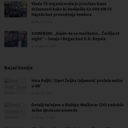
Vlada TK organizovala je proslavu Dana
državnosti kako bi dodijelila 53.000 KM TV
Hayatu bez provođenja tendera
March 7, 2024
KOMENTAR: „Hajde da se marišemo… Čaršija et
night“ – Smajo i Began kod O.K. Royala
January 23, 2024
Najačitanije
Ivica Puljić: ‘Opet Željka Cvijanović poslala nešto
u UN’
May 23, 2024
Detalji tučnjave u Blažuju: Muškarac (26) zadobio
teške tjeslesne povrede
January 11, 2024