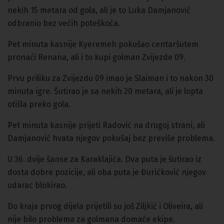
nekih 15 metara od gola, ali je to Luka Damjanović
odbranio bez većih poteškoća.
Pet minuta kasnije Kyeremeh pokušao centaršutem
pronaći Renana, ali i to kupi golman Zvijezde 09.
Prvu priliku za Zvijezdu 09 imao je Slaiman i to nakon 30
minuta igre. Šutirao je sa nekih 20 metara, ali je lopta
otišla preko gola.
Pet minuta kasnije prijeti Radović na drugoj strani, ali
Damjanović hvata njegov pokušaj bez previše problema.
U 36. dvije šanse za Karaklajića. Dva puta je šutirao iz
dosta dobre pozicije, ali oba puta je Đurićković njegov
udarac blokirao.
Do kraja prvog dijela prijetili su još Ziljkić i Oliveira, ali
nije bilo problema za golmana domaće ekipe.