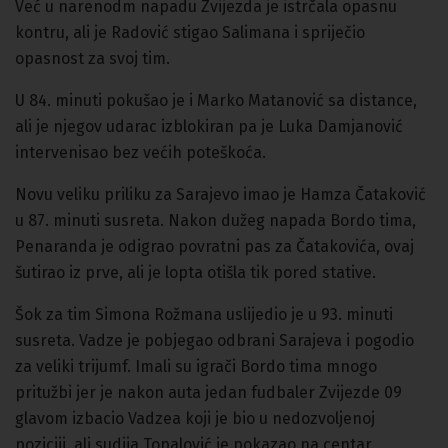
Već u narenodm napadu Zvijezda je istrčala opasnu
kontru, ali je Radović stigao Salimana i spriječio
opasnost za svoj tim.
U 84. minuti pokušao je i Marko Matanović sa distance,
ali je njegov udarac izblokiran pa je Luka Damjanović
intervenisao bez većih poteškoća.
Novu veliku priliku za Sarajevo imao je Hamza Čataković
u 87. minuti susreta. Nakon dužeg napada Bordo tima,
Penaranda je odigrao povratni pas za Čatakovića, ovaj
šutirao iz prve, ali je lopta otišla tik pored stative.
Šok za tim Simona Rožmana uslijedio je u 93. minuti
susreta. Vadze je pobjegao odbrani Sarajeva i pogodio
za veliki trijumf. Imali su igrači Bordo tima mnogo
pritužbi jer je nakon auta jedan fudbaler Zvijezde 09
glavom izbacio Vadzea koji je bio u nedozvoljenoj
poziciji, ali sudija Topalović je pokazao na centar.