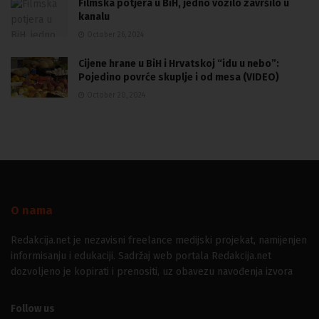
Filmska potjera u BiH, jedno vozilo završilo u
kanalu
October 26, 2024
Cijene hrane u BiH i Hrvatskoj “idu u nebo”:
Pojedino povrće skuplje i od mesa (VIDEO)
October 20, 2024
O nama
Redakcija.net je nezavisni freelance medijski projekat, namijenjen
informisanju i edukaciji. Sadržaj web portala Redakcija.net
dozvoljeno je kopirati i prenositi, uz obavezu navođenja izvora
Follow us