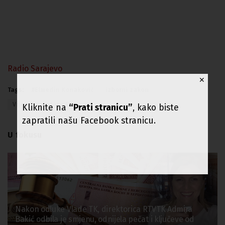
Radio Sarajevo
✕
Tags:
#Elmedin Konaković
izborni zakon
Vijeće ministara BiH
Kliknite na
“Prati stranicu”
, kako biste
zapratili našu Facebook stranicu.
U fokusu
Nakon odluke Vlade TK, direktorica RTVTK Admira
Bakić odbila je smjenu, odnijela pečat i ključeve od