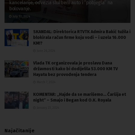
kancelarije, odvezla službeni auto i “pobjegla” na
bolovanje.
July 10, 2024
SKANDAL: Direktorica RTVTK Admira Bakić tužila i
blokirala račun firme koju vodi – i uzela 16.000
KM!?
June 26, 2024
Vlada TK organizovala je proslavu Dana
državnosti kako bi dodijelila 53.000 KM TV
Hayatu bez provođenja tendera
March 7, 2024
KOMENTAR: „Hajde da se marišemo… Čaršija et
night“ – Smajo i Began kod O.K. Royala
January 23, 2024
Najačitanije