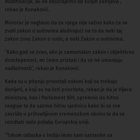
modifikacije, ali ne odustajemo od svojih zahtjeva”,
rekao je Konaković.
Ministar je naglasio da za njega nije važno kako će se
zvati zakon o sudovima aludirajući na to da neki taj
zakon zovu Zakon o sudu, a neki Zakon o sudovima.
“Kako god se zvao, ako je samostalan zakon i objektivnu
dvostepenost, mi ćemo pristati i da se ne umanjuju
nadležnosti”, rekao je Konaković.
Kada su u pitanju preostali zakoni koji se trebaju
donijeti, a koji su na listi prioriteta, rekao je da je Vijeće
ministara, kao i Parlament BiH, spremno da hitno
reaguje te da sazove hitnu sjednicu kako bi se sve
završilo u prihvatljivom vremenskom okviru te da se
rezultati rada pošalju Evropskoj uniji.
“Tokom odlaska u Indiju imao sam sastanke sa