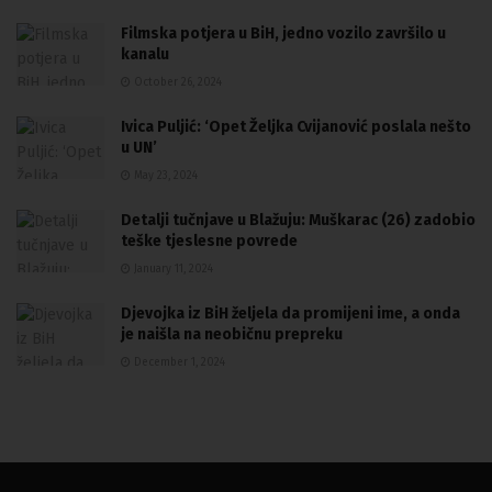
Filmska potjera u BiH, jedno vozilo završilo u
kanalu
October 26, 2024
Ivica Puljić: ‘Opet Željka Cvijanović poslala nešto
u UN’
May 23, 2024
Detalji tučnjave u Blažuju: Muškarac (26) zadobio
teške tjeslesne povrede
January 11, 2024
Djevojka iz BiH željela da promijeni ime, a onda
je naišla na neobičnu prepreku
December 1, 2024