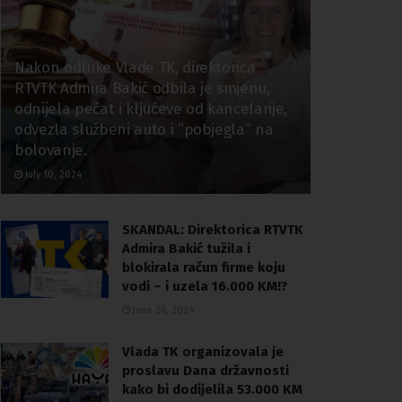
Nakon odluke Vlade TK, direktorica
RTVTK Admira Bakić odbila je smjenu,
odnijela pečat i ključeve od kancelarije,
odvezla službeni auto i “pobjegla” na
bolovanje.
July 10, 2024
SKANDAL: Direktorica RTVTK
Admira Bakić tužila i
blokirala račun firme koju
vodi – i uzela 16.000 KM!?
June 26, 2024
Vlada TK organizovala je
proslavu Dana državnosti
kako bi dodijelila 53.000 KM