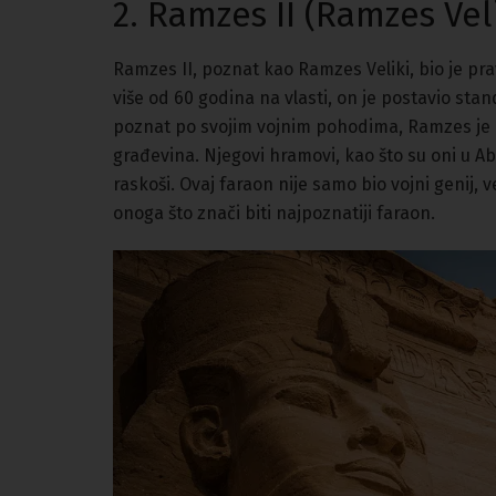
2. Ramzes II (Ramzes Veli
Ramzes II, poznat kao Ramzes Veliki, bio je p
više od 60 godina na vlasti, on je postavio stan
poznat po svojim vojnim pohodima, Ramzes je o
građevina. Njegovi hramovi, kao što su oni u A
raskoši. Ovaj faraon nije samo bio vojni genij, ve
onoga što znači biti najpoznatiji faraon.