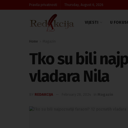
Pravila privatnosti
Thursday, August 6, 2026
VIJESTI
U FOKUS
Home
Magazin
Tko su bili naj
vladara Nila
BY
REDAKCIJA
February 28, 2024
in
Magazin