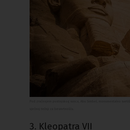
Pod zračenjem pustinjskog sunca, Abu Simbel, monumentalno svetišt
vječnoj težnji za besmrtnošću.
3. Kleopatra VII