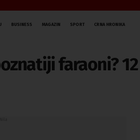
U
BUSINESS
MAGAZIN
SPORT
CRNA HRONIKA
poznatiji faraoni? 1