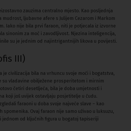
neizostavno zauzima centralno mjesto. Kao posljednja
ka mudrost, ljubavne afere s Julijem Cezarom i Markom
. Iako nije bila prvi faraon, niti je potjecala iz izvorne
ala sinonim za moć i zavodljivost. Njezina inteligencija,
ile su je jednim od najintrigantnijih likova u povijesti.
is III)
je civilizacija bila na vrhuncu svoje moći i bogatstva,
je su vladavine obilježene prosperitetom i mirnim
otovo četiri desetljeća, bila je doba umjetnosti i
koji još uvijek ostavljaju posjetitelje u čudu.
gledali faraoni u doba svoje najveće slave – kao
ikih spomenika. Ovaj faraon nije samo uživao u luksuzu,
i jednom od ključnih figura u bogatoj tapiseriji