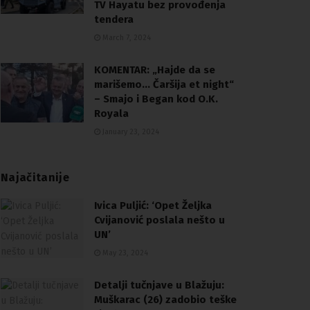
TV Hayatu bez provođenja
tendera
March 7, 2024
KOMENTAR: „Hajde da se
marišemo… Čaršija et night“
– Smajo i Began kod O.K.
Royala
January 23, 2024
Najačitanije
Ivica Puljić: ‘Opet Željka
Cvijanović poslala nešto u
UN’
May 23, 2024
Detalji tučnjave u Blažuju:
Muškarac (26) zadobio teške