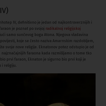
IV)
hotep IV, definitivno je jedan od najkontroverznijih i
 faraon je poznat po svojoj
radikalnoj religijskoj
ujući samo sunčevog boga Atona. Njegova vladavina
 povijesti, koje se često naziva Amarnskim razdobljem,
šte svoje nove religije. Eknatonov potez odstupio je od
od najznačajnijih faraona kada razmišljamo o tome tko
 bio prvi faraon, Eknaton je sigurno bio prvi koji je
 religiju.