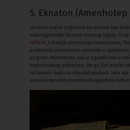
5. Eknaton (Amenhotep 
Eknaton, koji je originalno bio poznat kao Amen
najintrigantnijih faraona drevnog Egipta. Ovaj
reformi
, u kojoj je promovirao monoteizam, št
predstavlja jedinstveno razdoblje u egipatskoj
po gradu Akhetatonu, koji je izgradio kao sredi
tradicionalnog politeizma, što ga čini jednim 
su faraoni i kako su mijenjali povijest. Iako nije
pokušao temeljito promijeniti egipatsku kulturu i