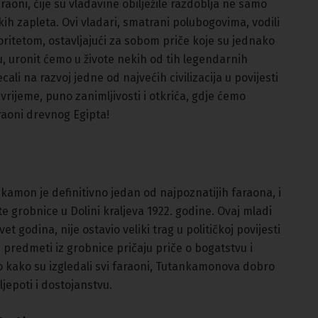
faraoni, čije su vladavine obilježile razdoblja ne samo
čkih zapleta. Ovi vladari, smatrani polubogovima, vodili
oritetom, ostavljajući za sobom priče koje su jednako
u, uronit ćemo u živote nekih od tih legendarnih
cali na razvoj jedne od najvećih civilizacija u povijesti
rijeme, puno zanimljivosti i otkrića, gdje ćemo
araoni drevnog Egipta!
nkamon je definitivno jedan od najpoznatijih faraona, i
e grobnice u Dolini kraljeva 1922. godine. Ovaj mladi
t godina, nije ostavio veliki trag u političkoj povijesti
i predmeti iz grobnice pričaju priče o bogatstvu i
o kako su izgledali svi faraoni, Tutankamonova dobro
ljepoti i dostojanstvu.