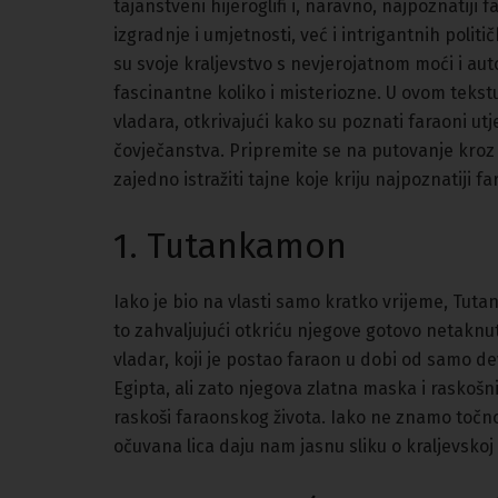
tajanstveni hijeroglifi i, naravno, najpoznatiji 
izgradnje i umjetnosti, već i intrigantnih politi
su svoje kraljevstvo s nevjerojatnom moći i aut
fascinantne koliko i misteriozne. U ovom tekst
vladara, otkrivajući kako su poznati faraoni utje
čovječanstva. Pripremite se na putovanje kroz v
zajedno istražiti tajne koje kriju najpoznatiji f
1. Tutankamon
Iako je bio na vlasti samo kratko vrijeme, Tuta
to zahvaljujući otkriću njegove gotovo netaknut
vladar, koji je postao faraon u dobi od samo deve
Egipta, ali zato njegova zlatna maska i raskošn
raskoši faraonskog života. Iako ne znamo točn
očuvana lica daju nam jasnu sliku o kraljevskoj 