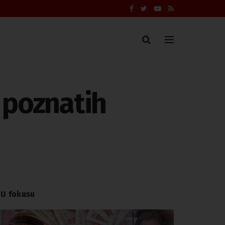
2 poznatih
U fokusu