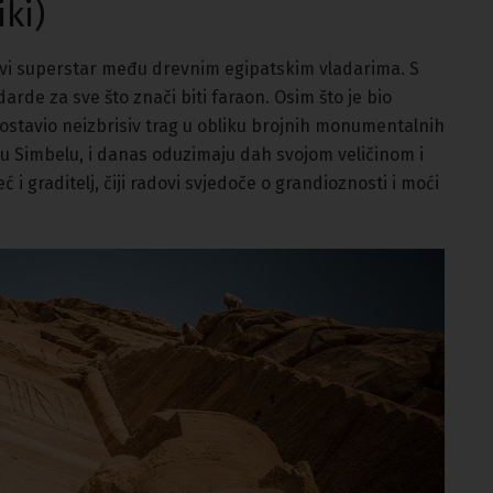
ki)
ravi superstar među drevnim egipatskim vladarima. S
darde za sve što znači biti faraon. Osim što je bio
stavio neizbrisiv trag u obliku brojnih monumentalnih
bu Simbelu, i danas oduzimaju dah svojom veličinom i
ć i graditelj, čiji radovi svjedoče o grandioznosti i moći