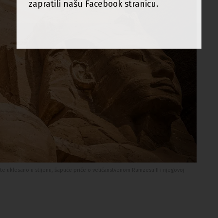
zapratili našu Facebook stranicu.
e uklesano u stijenu, šapuće priče o veličanstvenom Ramzesu II i njegovoj