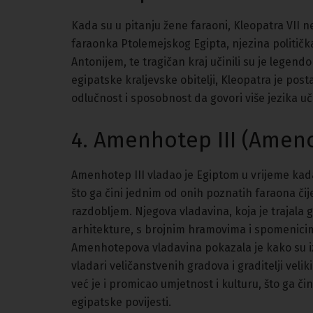
Kada su u pitanju žene faraoni, Kleopatra VII 
faraonka Ptolemejskog Egipta, njezina politič
Antonijem, te tragičan kraj učinili su je legendom
egipatske kraljevske obitelji, Kleopatra je post
odlučnost i sposobnost da govori više jezika učin
4. Amenhotep III (Amenof
Amenhotep III vladao je Egiptom u vrijeme kada 
što ga čini jednim od onih poznatih faraona či
razdobljem. Njegova vladavina, koja je trajala g
arhitekture, s brojnim hramovima i spomenicima 
Amenhotepova vladavina pokazala je kako su iz
vladari veličanstvenih gradova i graditelji vel
već je i promicao umjetnost i kulturu, što ga čin
egipatske povijesti.