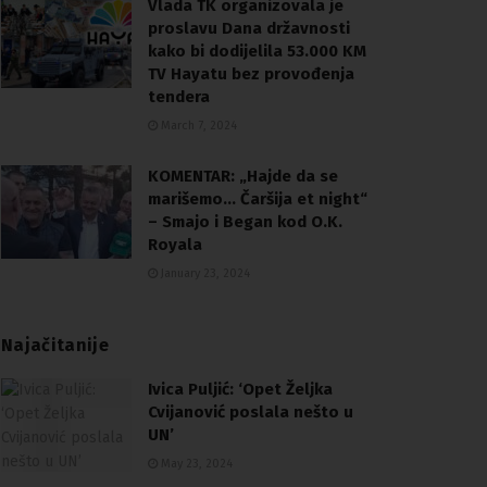
Vlada TK organizovala je
proslavu Dana državnosti
kako bi dodijelila 53.000 KM
TV Hayatu bez provođenja
tendera
March 7, 2024
KOMENTAR: „Hajde da se
marišemo… Čaršija et night“
– Smajo i Began kod O.K.
Royala
January 23, 2024
Najačitanije
Ivica Puljić: ‘Opet Željka
Cvijanović poslala nešto u
UN’
May 23, 2024