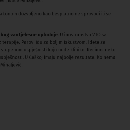
vi”, ističe Mihaljević.
e zakonom dozvoljeno kao besplatno ne sprovodi ili se
zbog vantjelesne oplodnje
. U inostranstvu VTO sa
 terapije. Parovi idu za boljim iskustvom. Idete za
stepenom uspješnisti koju nude klinike. Recimo, neke
pješnosti. U Češkoj imaju najbolje rezultate. Ko nema
Mihaljević.