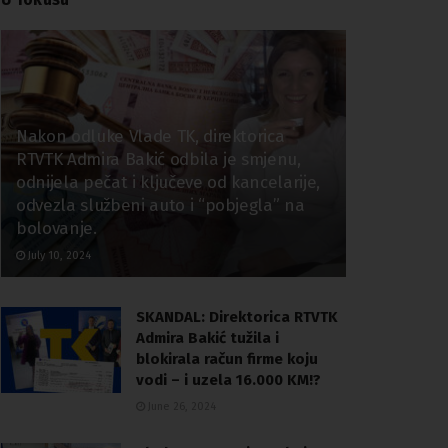
Nakon odluke Vlade TK, direktorica
RTVTK Admira Bakić odbila je smjenu,
odnijela pečat i ključeve od kancelarije,
odvezla službeni auto i “pobjegla” na
bolovanje.
July 10, 2024
SKANDAL: Direktorica RTVTK
Admira Bakić tužila i
blokirala račun firme koju
vodi – i uzela 16.000 KM!?
June 26, 2024