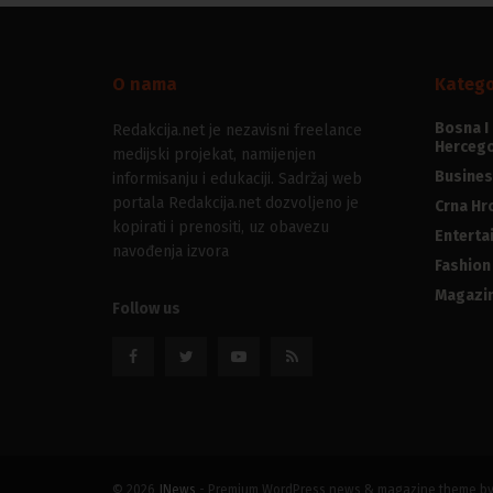
O nama
Katego
Bosna I
Redakcija.net je nezavisni freelance
Hercego
medijski projekat, namijenjen
Busines
informisanju i edukaciji. Sadržaj web
portala Redakcija.net dozvoljeno je
Crna Hr
kopirati i prenositi, uz obavezu
Enterta
navođenja izvora
Fashion
Magazi
Follow us
© 2026
JNews
- Premium WordPress news & magazine theme b