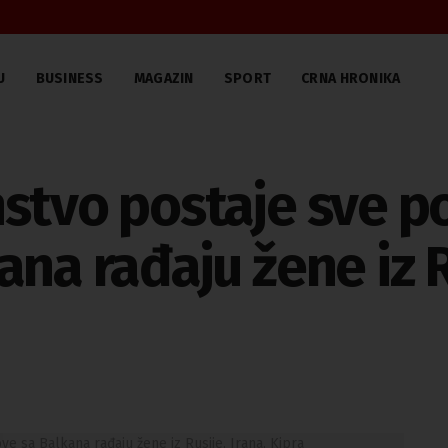
U
BUSINESS
MAGAZIN
SPORT
CRNA HRONIKA
stvo postaje sve po
na rađaju žene iz Ru