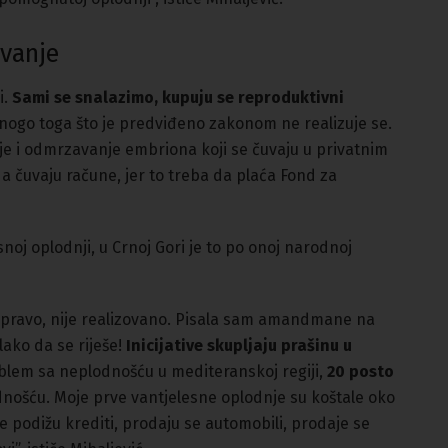
vanje
i.
Sami se snalazimo, kupuju se reproduktivni
nogo toga što je predviđeno zakonom ne realizuje se.
je i odmrzavanje embriona koji se čuvaju u privatnim
a čuvaju račune, jer to treba da plaća Fond za
noj oplodnji, u Crnoj Gori je to po onoj narodnoj
 pravo, nije realizovano. Pisala sam amandmane na
lako da se riješe!
Inicijative skupljaju prašinu u
em sa neplodnošću u mediteranskoj regiji,
20 posto
nošću. Moje prve vantjelesne oplodnje su koštale oko
e podižu krediti, prodaju se automobili, prodaje se