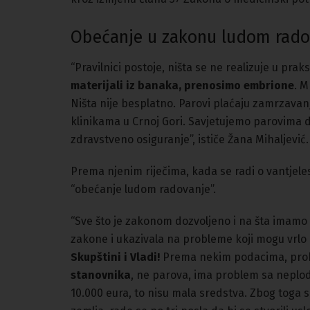
Obećanje u zakonu ludom rado
“Pravilnici postoje, ništa se ne realizuje u praks
materijali iz banaka, prenosimo embrione
. M
Ništa nije besplatno. Parovi plaćaju zamrzavan
klinikama u Crnoj Gori. Savjetujemo parovima d
zdravstveno osiguranje”, ističe Žana Mihaljević.
Prema njenim riječima, kada se radi o vantjeles
“obećanje ludom radovanje”.
“Sve što je zakonom dozvoljeno i na šta imamo
zakone i ukazivala na probleme koji mogu vrlo 
Skupštini i Vladi!
Prema nekim podacima, probl
stanovnika
, ne parova, ima problem sa neplod
10.000 eura, to nisu mala sredstva. Zbog toga s