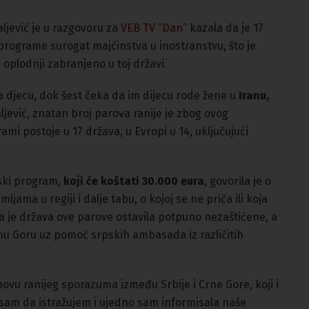
jević je u razgovoru za
VEB TV “Dan”
kazala da je 17
programe surogat majčinstva u inostranstvu, što je
plodnji zabranjeno u toj državi.
la djecu, dok šest čeka da im dijecu rode žene u
Iranu,
ljević, znatan broj parova ranije je zbog ovog
ami postoje u 17 država, u Evropi u 14, uključujući
nski program,
koji će koštati 30.000 eura
, govorila je o
mljama u regiji i dalje tabu, o kojoj se ne priča ili koja
da je država ove parove ostavila potpuno nezaštićene, a
nu Goru uz pomoć srpskih ambasada iz različitih
novu ranijeg sporazuma između Srbije i Crne Gore, koji i
la sam da istražujem i ujedno sam informisala naše