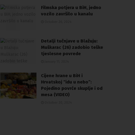
Filmska potjera u BiH, jedno
vozilo završilo u kanalu
October 26, 2024
Detalji tučnjave u Blažuju:
Muškarac (26) zadobio teške
tjeslesne povrede
January 11, 2024
Cijene hrane u BiH i
Hrvatskoj “idu u nebo”:
Pojedino povrće skuplje i od
mesa (VIDEO)
October 20, 2024