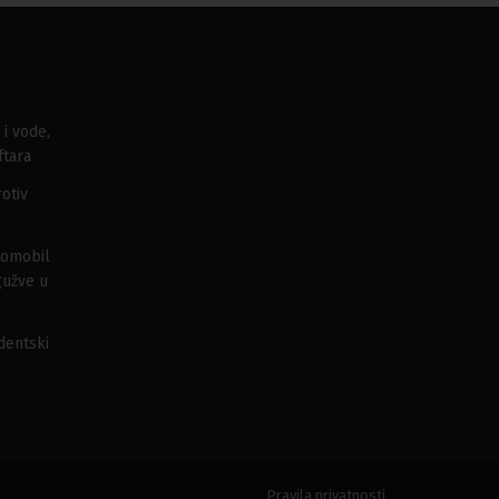
 i vode,
ftara
otiv
tomobil
gužve u
udentski
Pravila privatnosti