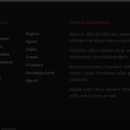
rije
Zadnje objavljeno
Region
Dijete je cijeli dan bilo bez hrane
vina
a Bilbija traži da ga izbace zbog i
Sport
s
Svijet
EUROPOL otkrio detalje akcije pr
onika
seksualnog iskorištavanja djece
Travel
inment
U Fokusu
Nesreća na ulazu u Sarajevo: Au
Uncategorized
sletio s ceste, formirane velike 
n
saobraćju
Vijesti
Hiljade ljudi u Nišu: Usvojen “St
edikt, evo o čemu se radi
y
Jegtheme
.