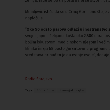
zemlja, rade se po tri posla da bi se stvorili uslo
Mihaljević ističe da se u Crnoj Gori i ono što j
naplaćuje.
“
Oko 50 odsto parova odlazi u inostranstvo 
svojim jajnim ćelijama košta oko 2.500 eura, bez
boljim iskustvom, medicinskom njegom i većim 
klinike imaju 68 posto garantovane programe us
sredstava prinuđen je da ostaje ovdje”, dodaje 
Radio Sarajevo
Tags:
#Crna Gora
#surogat-majka