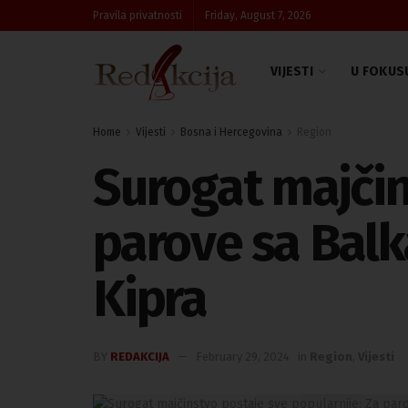
Pravila privatnosti
Friday, August 7, 2026
VIJESTI
U FOKUS
Home
Vijesti
Bosna i Hercegovina
Region
Surogat majčin
parove sa Balka
Kipra
BY
REDAKCIJA
February 29, 2024
in
Region
,
Vijesti