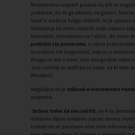
Ministarstvo vanjskih poslova da bih se osigur
probleme, da mi ga oduzmu na granici. Suočila
izvod iz matične knjige rođenih, tu je upisano
očekivanja da ćemo ostvariti svoju najveću želj
finansijski, informišemo se i slično. Ne znate
podložni ste prevarama
, vi njima predstavlja
procedure niti mogućnosti, koje su u inostran
Mnogo se šuti o tome, iako mnogo ljudi odlazi 
‘tvoji roditelji su radili po tri posla’ da bi tebe
Mihaljević.
Naglašava da je
odlazak u inostranstvo Pando
prepreka.
“
Država treba da nas zaštiti
, da kroz jednos
dobijemo dijete ostajemo mjesec dana u inostr
trebalo da se pozabave svim ovim informacija 
kroz izmjenu člana 37 Zakona o medicinski potp