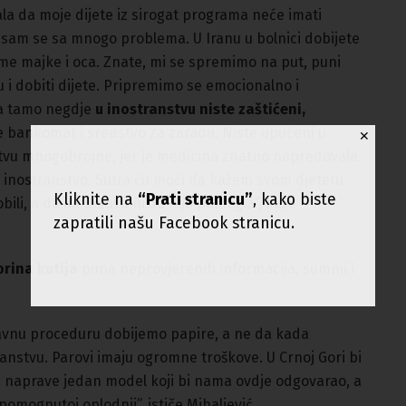
ala da moje dijete iz sirogat programa neće imati
 sam se sa mnogo problema. U Iranu u bolnici dobijete
 ime majke i oca. Znate, mi se spremimo na put, puni
u i dobiti dijete. Pripremimo se emocionalno i
 da tamo negdje
u inostranstvu niste zaštićeni,
te bankomat i sredstvo za zaradu. Niste upućeni u
✕
stvu mnogobrojne, jer je medicina znatno napredovala.
u inostranstvo. Sutra ću moći da kažem svom djetetu
Kliknite na
“Prati stranicu”
, kako biste
 dobili, a da im država ništa nije pomogla”, kaže
zapratili našu Facebook stranicu.
rina kutija
puna neprovjerenih informacija, sumnji i
tavnu proceduru dobijemo papire, a ne da kada
anstvu. Parovi imaju ogromne troškove. U Crnoj Gori bi
i naprave jedan model koji bi nama ovdje odgovarao, a
omognutoj oplodnji”, ističe Mihaljević.