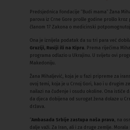
Predsjednica Fondacije “Budi mama” Žana Mihal
parova iz Crne Gore prošle godine prošlo kroz 
članom 17 Zakona o medicinski potpomognutoj o
Ona je iznijela podatak da su tri para već dobi
Gruziji, Rusiji ili na Kipru
. Prema riječima Miha
programa odlazio u Ukrajinu. U svijetu ovi progr
Makedoniju.
Žana Mihaljević, koja je u fazi pripreme za ira
ovoj temi, koja je u Crnoj Gori, kao i u drugim ze
nailazi na čuđenje i osudu okoline. Ona ističe 
da djeca dobijena od surogat žena dolaze u Cr
država.
“
Ambasada Srbije zastupa naša prava
, na os
dalje važi. Za Iran, ali i za druge zemlje. Mora