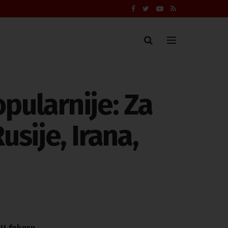
pularnije: Za
sije, Irana,
U fokusu