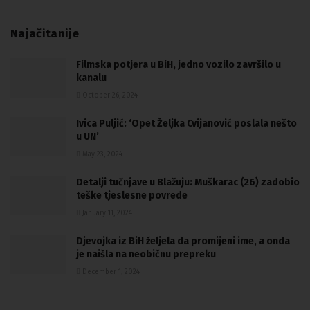
Najačitanije
Filmska potjera u BiH, jedno vozilo završilo u
kanalu
October 26, 2024
Ivica Puljić: ‘Opet Željka Cvijanović poslala nešto
u UN’
May 23, 2024
Detalji tučnjave u Blažuju: Muškarac (26) zadobio
teške tjeslesne povrede
January 11, 2024
Djevojka iz BiH željela da promijeni ime, a onda
je naišla na neobičnu prepreku
December 1, 2024