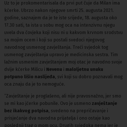
Uz to je prokomentarisala da prvi put čuje da Milan ima
kćerke. Ubrzo nakon njegove smrti 25. augusta 2021.
godine, saznajem da je te iste srijede, 18. augusta oko
17.30 sati, ta ista u sobu mog oca na intenzivnu njegu
uvela dva čovjeka koji nisu ni u kakvom krvnom srodstvu
sa mojim ocem i koji su postali svedoci njegovog
navodnog usmenog zavještanja. Treći svjedok tog
usmenog zavještanja upravo je medicinska sestra. Tim
lažnim usmenim zavještanjem moj otac je navodno svoje
dvije kćerke Milicu i
Nevenu
i
maloljetnu unuku
potpuno lišio naslijeđa
, svi koji su dobro poznavali mog
oca znaju da je to nemoguće.
“Zavještanje je proglašeno, ali nije pravosnažno, jer smo
se mi kao jćerke pobunile. Ovo je usmeno
zavještanje
bez ikakvog potpisa
, svedeno na prepričavanje i
prisjećanje dva navodna prijatelja i ono ostaje kao
poslednji trag o mom ocu. Drugih svjedoka nema jer je