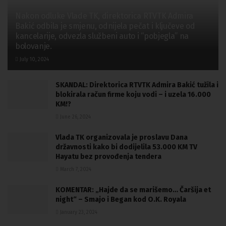
Nakon odluke Vlade TK, direktorica RTVTK Admira
Bakić odbila je smjenu, odnijela pečat i ključeve od
kancelarije, odvezla službeni auto i “pobjegla” na
bolovanje.
July 10, 2024
SKANDAL: Direktorica RTVTK Admira Bakić tužila i
blokirala račun firme koju vodi – i uzela 16.000
KM!?
June 26, 2024
Vlada TK organizovala je proslavu Dana
državnosti kako bi dodijelila 53.000 KM TV
Hayatu bez provođenja tendera
March 7, 2024
KOMENTAR: „Hajde da se marišemo… Čaršija et
night“ – Smajo i Began kod O.K. Royala
January 23, 2024