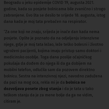
Beogradu u jeku epidemije COVID 19, augusta 2021.
godine, kada su posjete bolnicama bile zvanično i strogo
zabranjene. Evo šta se desilo te srijede 18. augusta, istog
dana kada je moj tata prebačen na respirator.
“Za one koji ne znaju, srijeda je inače dan kada nema
posjete. Opšte je poznato da na odjeljenju intenzivne
njege, gdje je moj tata ležao, leže teško bolesni i životno
ugroženi pacijenti, kojima imaju pristup samo doktori i
medicinsko osoblje. Toga dana poslije očajničkog
pokušaja da dođem do njega ili da ga dobijem na
mobilni telefon, odlučila sam da pozovem direktno
bolnicu. Sestra na intenzivnoj njezi, navodno zadužena
da pazi na mog oca, rekla mi je da
bolnica ne
dozvoljava posete zbog stanja
i da je tata u tako
teškom stanju da je za mene bolje da ga ne vidim,
citiram je.