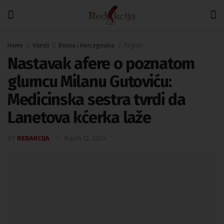
Home
Vijesti
Bosna i Hercegovina
Region
Nastavak afere o poznatom
glumcu Milanu Gutoviću:
Medicinska sestra tvrdi da
Lanetova kćerka laže
BY
REDAKCIJA
March 12, 2024