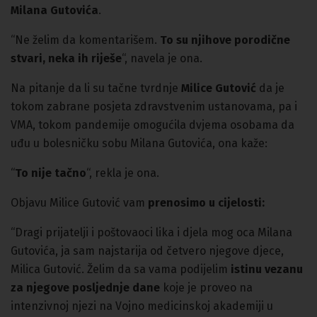
Milana Gutovića
.
“Ne želim da komentarišem.
To su njihove porodične
stvari, neka ih riješe
“, navela je ona.
Na pitanje da li su tačne tvrdnje
Milice Gutović
da je
tokom zabrane posjeta zdravstvenim ustanovama, pa i
VMA, tokom pandemije omogućila dvjema osobama da
uđu u bolesničku sobu Milana Gutovića, ona kaže:
“
To nije tačno
“, rekla je ona.
Objavu Milice Gutović vam
prenosimo u cijelosti:
“Dragi prijatelji i poštovaoci lika i djela mog oca Milana
Gutovića, ja sam najstarija od četvero njegove djece,
Milica Gutović. Želim da sa vama podijelim
istinu vezanu
za njegove posljednje dane
koje je proveo na
intenzivnoj njezi na Vojno medicinskoj akademiji u