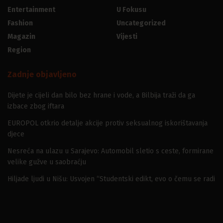
Entertainment
U Fokusu
Fashion
Uncategorized
Magazin
Vijesti
Region
Zadnje objavljeno
Dijete je cijeli dan bilo bez hrane i vode, a Bilbija traži da ga
izbace zbog iftara
EUROPOL otkrio detalje akcije protiv seksualnog iskorištavanja
djece
Nesreća na ulazu u Sarajevo: Automobil sletio s ceste, formirane
velike gužve u saobraćju
Hiljade ljudi u Nišu: Usvojen “Studentski edikt, evo o čemu se radi