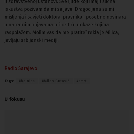
u zdravstvenoj ustanovi. Sve ljude koji imaju slična
iskustva pozivam da mi se jave. Dragocijena su mi
mišljenja i savjeti doktora, pravnika i posebno novinara
u narednim objavama priložit ću dokaze kojima
raspolažem. Molim vas da me pratite”,rekla je Milica,
javljaju srbijanski mediji.
Radio Sarajevo
Tags:
#bolnica
#Milan Gutović
#smrt
U fokusu