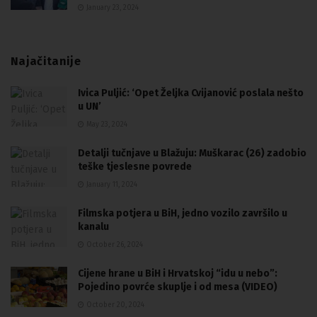
January 23, 2024
Najačitanije
Ivica Puljić: ‘Opet Željka Cvijanović poslala nešto
u UN’
May 23, 2024
Detalji tučnjave u Blažuju: Muškarac (26) zadobio
teške tjeslesne povrede
January 11, 2024
Filmska potjera u BiH, jedno vozilo završilo u
kanalu
October 26, 2024
Cijene hrane u BiH i Hrvatskoj “idu u nebo”:
Pojedino povrće skuplje i od mesa (VIDEO)
October 20, 2024