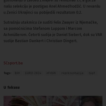
gostovanju u Lavovu Zmajevi su remizirali 1:1, a gol za
našu selekciju je postigao Anel Ahmedhodžić. U revanšu
u Zenici Ukrajinci su pobijedili rezultatom 0:2.
Sutrašnju utakmicu će suditi Felix Zwayer iz Njemačke,
sa pomoćnicima Stefanom Luppom i Marcom
Achmüllerom. Četvrti sudija je Daniel Siebert, dok su VAR
sudije Bastian Dankert i Christian Dingert.
SCsport.ba
Tags:
BiH
EURO 2024
nfsbih
reprezentacija
top1
U fokusu