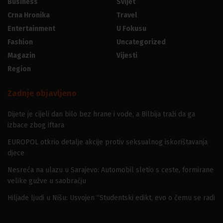
Business
Svijet
Crna Hronika
Travel
Entertainment
U Fokusu
Fashion
Uncategorized
Magazin
Vijesti
Region
Zadnje objavljeno
Dijete je cijeli dan bilo bez hrane i vode, a Bilbija traži da ga
izbace zbog iftara
EUROPOL otkrio detalje akcije protiv seksualnog iskorištavanja
djece
Nesreća na ulazu u Sarajevo: Automobil sletio s ceste, formirane
velike gužve u saobraćju
Hiljade ljudi u Nišu: Usvojen “Studentski edikt, evo o čemu se radi