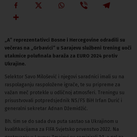
„A“ reprezentativci Bosne i Hercegovine odradili su
večeras na „Grbavici“ u Sarajevu službeni trening uoči
utakmice polufinala baraža za EURO 2024 protiv
Ukrajine.
Selektor Savo Milošević i njegovi saradnici imali su na
raspolaganju raspoložene igrače, te su pripreme za
važan meč protekle u odličnoj atmosferi. Treningu su
prisustvovali potpredsjednik NS/FS BiH Irfan Durić i
generalni sekretar Adnan Džemidžić.
Bh. tim se do sada dva puta sastao sa Ukrajinom u
kvalifikacijama za FIFA Svjetsko prvenstvo 2022. Na