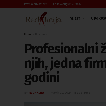
Pravila privatnosti
Friday, August 7, 2026
VIJESTI
U FOKUS
Home
Business
Profesionalni ž
njih, jedna fir
godini
BY
REDAKCIJA
March 24, 2024
in
Business