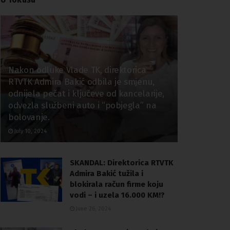
Nakon odluke Vlade TK, direktorica
RTVTK Admira Bakić odbila je smjenu,
odnijela pečat i ključeve od kancelarije,
odvezla službeni auto i “pobjegla” na
bolovanje.
July 10, 2024
SKANDAL: Direktorica RTVTK
Admira Bakić tužila i
blokirala račun firme koju
vodi – i uzela 16.000 KM!?
June 26, 2024