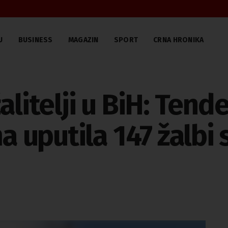
U
BUSINESS
MAGAZIN
SPORT
CRNA HRONIKA
alitelji u BiH: Tend
ma uputila 147 žalbi