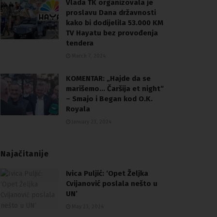
Vlada TK organizovala je
proslavu Dana državnosti
kako bi dodijelila 53.000 KM
TV Hayatu bez provođenja
tendera
March 7, 2024
KOMENTAR: „Hajde da se
marišemo… Čaršija et night“
– Smajo i Began kod O.K.
Royala
January 23, 2024
Najačitanije
Ivica Puljić: ‘Opet Željka
Cvijanović poslala nešto u
UN’
May 23, 2024