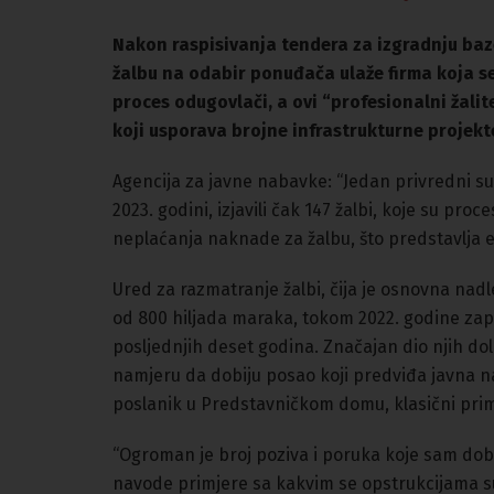
Nakon raspisivanja tendera za izgradnju baze
žalbu na odabir ponuđača ulaže firma koja s
proces odugovlači, a ovi “profesionalni žali
koji usporava brojne infrastrukturne projekt
Agencija za javne nabavke: “Jedan privredni su
2023. godini, izjavili čak 147 žalbi, koje su p
neplaćanja naknade za žalbu, što predstavlja e
Ured za razmatranje žalbi, čija je osnovna nadl
od 800 hiljada maraka, tokom 2022. godine zaprim
posljednjih deset godina. Značajan dio njih dola
namjeru da dobiju posao koji predviđa javna n
poslanik u Predstavničkom domu, klasični prim
“Ogroman je broj poziva i poruka koje sam dobio 
navode primjere sa kakvim se opstrukcijama 