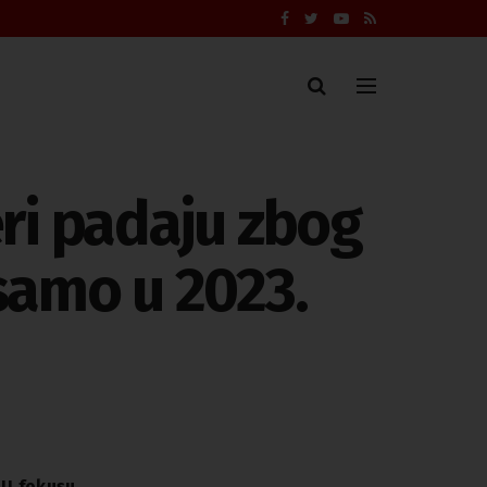
eri padaju zbog
 samo u 2023.
U fokusu