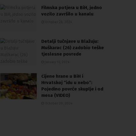
Filmska potjera u BiH, jedno
vozilo završilo u kanalu
October 26, 2024
Detalji tučnjave u Blažuju:
Muškarac (26) zadobio teške
tjeslesne povrede
January 11, 2024
Cijene hrane u BiH i
Hrvatskoj “idu u nebo”:
Pojedino povrće skuplje i od
mesa (VIDEO)
October 20, 2024