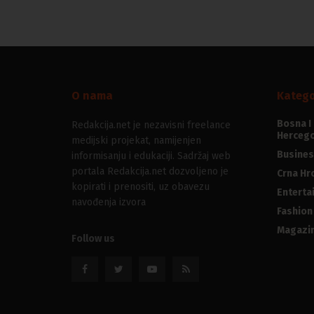
O nama
Katego
Bosna I
Redakcija.net je nezavisni freelance
Hercego
medijski projekat, namijenjen
Busines
informisanju i edukaciji. Sadržaj web
portala Redakcija.net dozvoljeno je
Crna Hr
kopirati i prenositi, uz obavezu
Enterta
navođenja izvora
Fashion
Magazi
Follow us