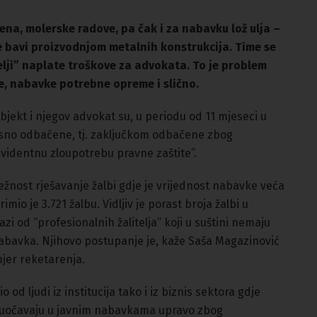
na, molerske radove, pa čak i za nabavku lož ulja –
e bavi proizvodnjom metalnih konstrukcija. Time se
telji” naplate troškove za advokata. To je problem
e, nabavke potrebne opreme i slično.
bjekt i njegov advokat su, u periodu od 11 mjeseci u
rocesno odbačene, tj. zaključkom odbačene zbog
videntnu zloupotrebu pravne zaštite”.
ežnost rješavanje žalbi gdje je vrijednost nabavke veća
io je 3.721 žalbu. Vidljiv je porast broja žalbi u
zi od “profesionalnih žalitelja” koji u suštini nemaju
abavka. Njihovo postupanje je, kaže Saša Magazinović
jer reketarenja.
od ljudi iz institucija tako i iz biznis sektora gdje
suočavaju u javnim nabavkama upravo zbog