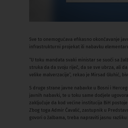
Sve to onemogućava efikasno okončavanje javni
infrastrukturni projekat ili nabavku element
“U toku mandata svaki ministar se suoči sa žal
struka da da svoju riječ, da se sve ubrza, ali 
velike malverzacije”, rekao je Mirsad Gluhić, bi
S druge strane javne nabavke u Bosni i Hercego
javnih nabavki, te u toku same dodjele ugovora, n
zaključuje da kod većine institucija BiH posto
Zbog toga Admir Čavalić, zastupnik u Predsta
govori o žalbama, treba napraviti jasnu razliku: