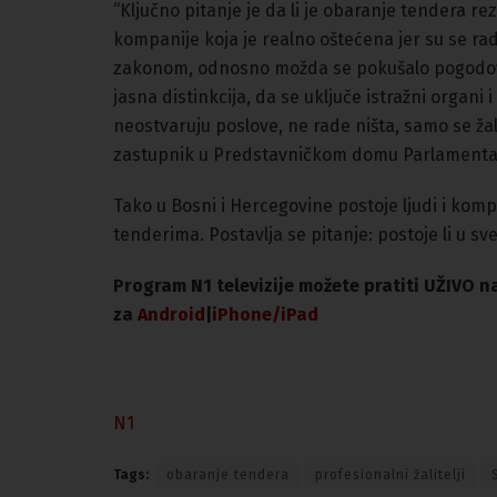
“Ključno pitanje je da li je obaranje tendera rez
kompanije koja je realno oštećena jer su se radi
zakonom, odnosno možda se pokušalo pogodova
jasna distinkcija, da se uključe istražni organi
neostvaruju poslove, ne rade ništa, samo se žal
zastupnik u Predstavničkom domu Parlamenta
Tako u Bosni i Hercegovine postoje ljudi i kompa
tenderima. Postavlja se pitanje: postoje li u s
Program N1 televizije možete pratiti UŽIVO 
za
An
droid
|
iPhone/iPad
N1
Tags:
obaranje tendera
profesionalni žalitelji