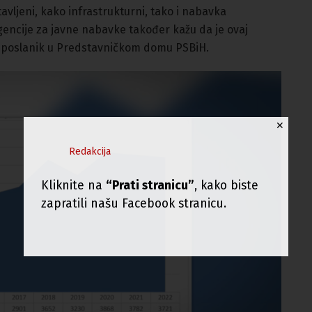
stavljeni, kako infrastrukturni, tako i nabavka
gencije za javne nabavke također kažu da je ovaj
ć, poslanik u Predstavničkom domu PSBiH.
✕
Redakcija
Kliknite na
“Prati stranicu”
, kako biste
zapratili našu Facebook stranicu.