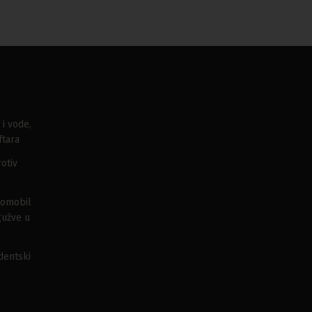
 i vode,
ftara
otiv
tomobil
gužve u
udentski