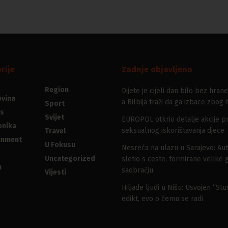
rije
Zadnje objavljeno
Region
Dijete je cijeli dan bilo bez hrane
vina
a Bilbija traži da ga izbace zbog i
Sport
s
Svijet
EUROPOL otkrio detalje akcije pr
onika
seksualnog iskorištavanja djece
Travel
inment
U Fokusu
Nesreća na ulazu u Sarajevo: Au
Uncategorized
sletio s ceste, formirane velike 
n
saobraćju
Vijesti
Hiljade ljudi u Nišu: Usvojen “St
edikt, evo o čemu se radi