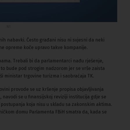
N1
h nabavki. Često građani nisu ni svjesni da neki
arne opreme koče upravo takve kompanije.
bama. Trebali bi da parlamentarci nađu rješenje,
da to bude pod strogim nadzorom jer se vrše zaista
vši ministar trgovine turizma i saobraćaja TK.
vini provode se uz kršenje propisa objavljivanja
avodi se u finansijskoj reviziji institucija gdje se
je postupanja koja nisu u skladu sa zakonskim aktima.
vničkom domu Parlamenta FBiH smatra da, kada se