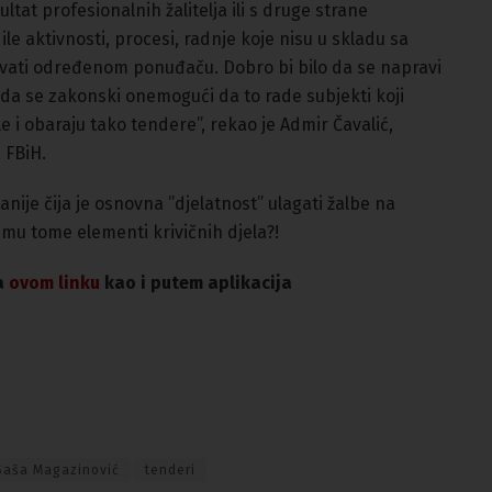
ultat profesionalnih žalitelja ili s druge strane
le aktivnosti, procesi, radnje koje nisu u skladu sa
ti određenom ponuđaču. Dobro bi bilo da se napravi
 i da se zakonski onemogući da to rade subjekti koji
e i obaraju tako tendere”, rekao je Admir Čavalić,
 FBiH.
nije čija je osnovna ”djelatnost” ulagati žalbe na
vemu tome elementi krivičnih djela?!
na
ovom linku
kao i putem aplikacija
Saša Magazinović
tenderi