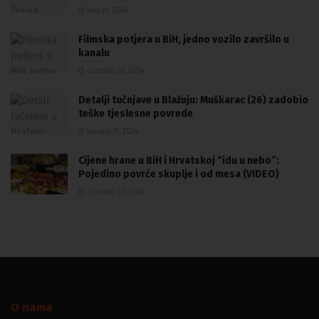
May 23, 2024
Filmska potjera u BiH, jedno vozilo završilo u
kanalu
October 26, 2024
Detalji tučnjave u Blažuju: Muškarac (26) zadobio
teške tjeslesne povrede
January 11, 2024
Cijene hrane u BiH i Hrvatskoj “idu u nebo”:
Pojedino povrće skuplje i od mesa (VIDEO)
October 20, 2024
O nama