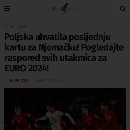
Home
Sport
Poljska uhvatila posljednju
kartu za Njemačku! Pogledajte
raspored svih utakmica za
EURO 2024!
BY
REDAKCIJA
March 26, 2024