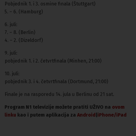
Pobjednik 1. i 3. osmine finala (Štuttgart)
5. – 6. (Hamburg)
6. juli:
7. – 8. (Berlin)
4. – 2. (Dizeldorf)
9. juli:
pobjednik 1. i 2. četvrtfinala (Minhen, 21:00)
10. juli:
pobjednik 3. i 4. četvrtfinala (Dortmund, 21:00)
Finale je na rasporedu 14. jula u Berlinu od 21 sat.
Program N1 televizije možete pratiti UŽIVO na
ovom
linku
kao i putem aplikacija za
An
droid
|
iPhone/iPad