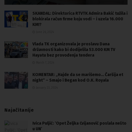
SKANDAL: Direktorica RTVTK Admira Bakić tužila i
blokirala račun firme koju vodi – i uzela 16.000
KM!?
June 26, 2024
Vlada TK organizovala je proslavu Dana
državnosti kako bi dodijelila 53.000 KM TV
Hayatu bez provođenja tendera
March 7, 2024
KOMENTAR: „Hajde da se marišemo… Čaršija et
night“ – Smajo i Began kod O.K. Royala
January 23, 2024
Najačitanije
Ivica Puljić: ‘Opet Željka Cvijanović poslala nešto
u UN’