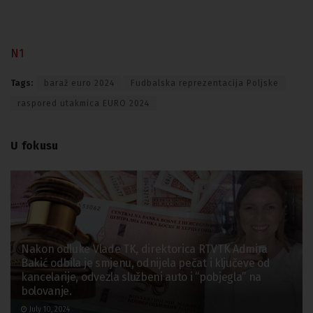
N1
Tags:
baraž euro 2024
Fudbalska reprezentacija Poljske
raspored utakmica EURO 2024
U fokusu
Nakon odluke Vlade TK, direktorica RTVTK Admira
Bakić odbila je smjenu, odnijela pečat i ključeve od
kancelarije, odvezla službeni auto i “pobjegla” na
bolovanje.
July 10, 2024