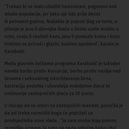
“Trebao bi se malo ublažiti hedonizam, pogotovo kod
mlađe populacije, jer tako nje bilo prije deset
ili petnaest godina. Najlakše je pojesti šlag sa torte, a
pitanje je jesu li djevojke ikada u životu uzele motiku u
ruke, znaju li skuhati kavu, jesu li pomuzle kravu i kozu.
Vratimo se prirodi i glazbi, budimo opušteni”, kazala je
Karabatić.
Među glavnim točkama programa Karabatić je također
navela borbu protiv korupcije, borbu protiv nasilja nad
ženama i seksualnog iskorištavanja žena,
kastraciju pedofila i silovatelja maloljetne djece te
snižavanje zastupničkih plaća za 30 posto.
U slučaju da se izbori za zastupnički mandat, poručila je
da još treba razmisliti koga će podržati za
predsjednika nove vlade. ”Ja sam osoba koja pomno
razmišlja, uzmem 24 sata pa onda odlučim kako i šta”,