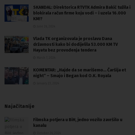
SKANDAL: Direktorica RTVTK Admira Bakić tužila i
blokirala račun firme koju vodi – i uzela 16.000
KM!?
June 26, 2024
Vlada TK organizovala je proslavu Dana
državnosti kako bi dodijelila 53.000 KM TV
Hayatu bez provođenja tendera
March 7, 2024
KOMENTAR: „Hajde da se marišemo… Čaršija et
night“ – Smajo i Began kod O.K. Royala
January 23, 2024
Najačitanije
Filmska potjera u BiH, jedno vozilo završilo u
kanalu
October 26, 2024