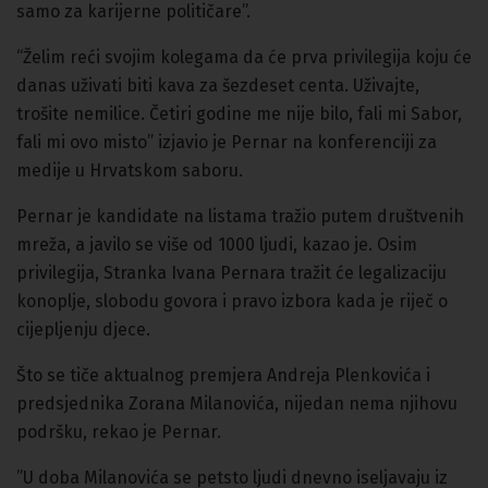
samo za karijerne političare”.
“Želim reći svojim kolegama da će prva privilegija koju će
danas uživati biti kava za šezdeset centa. Uživajte,
trošite nemilice. Četiri godine me nije bilo, fali mi Sabor,
fali mi ovo misto” izjavio je Pernar na konferenciji za
medije u Hrvatskom saboru.
Pernar je kandidate na listama tražio putem društvenih
mreža, a javilo se više od 1000 ljudi, kazao je. Osim
privilegija, Stranka Ivana Pernara tražit će legalizaciju
konoplje, slobodu govora i pravo izbora kada je riječ o
cijepljenju djece.
Što se tiče aktualnog premjera Andreja Plenkovića i
predsjednika Zorana Milanovića, nijedan nema njihovu
podršku, rekao je Pernar.
”U doba Milanovića se petsto ljudi dnevno iseljavaju iz