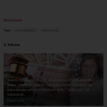
Nezavisne
Tags:
ava karabatić
ivan pernar
U fokusu
Nakon odluke Vlade TK, direktorica RTVTK Admira
Bakić odbila je smjenu, odnijela pečat i ključeve od
kancelarije, odvezla službeni auto i “pobjegla” na
bolovanje.
July 10, 2024