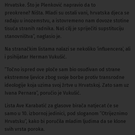
Hrvatske. Što je Plenković napravio da to
preokrene? Ništa. Mladi su ostali vani, hrvatska djeca se
rađaju u inozemstvu, a istovremeno nam dovoze stotine
tisuća stranih radnika. Naš cilj je spriječiti supstituciju
stanovništva”, naglasio je.
Na stranačkim listama nalazi se nekoliko ‘influencera’, ali
i psihijatar Herman Vukušić.
”Točno ispred ove ploče sam bio osuđivan od strane
ekstremne ljevice zbog svoje borbe protiv transrodne
ideologije koja uzima svoj žrtve u Hrvatskoj. Zato sam uz
Ivana Pernara”, poručio je Vukušić.
Lista Ave Karabatić za glasove birača natjecat će se
samo u 10. izbornoj jedinici, pod sloganom ”Otrijeznimo
Hrvatsku”, kako bi poručila mladim ljudima da se klone
svih vrsta poroka.