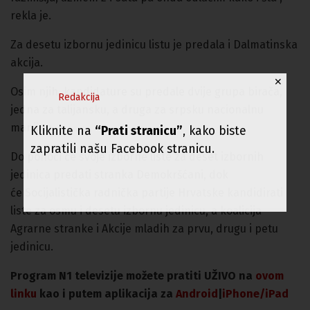
rekla je.
Za desetu izbornu jedinicu listu je predala i Dalmatinska
akcija.
✕
Osim njih, kandidature su predale dvije grupa birača,
Redakcija
jedna za talijansku, a druga za srpsku nacionalnu
manjinu.
Kliknite na
“Prati stranicu”
, kako biste
zapratili našu Facebook stranicu.
Do ponoći će svoje izborne liste za deset izbornih
jedinica predati stranka Demokršćani, dok
će Socijalistička radnička partije Hrvatske kandidirati
liste za osmu i desetu izbornu jedinicu, a koalicija
Agrarne stranke i Akcije mladih za prvu, drugu i petu
jedinicu.
Program N1 televizije možete pratiti UŽIVO na
ovom
linku
kao i putem aplikacija za
An
droid
|
iPhone/iPad