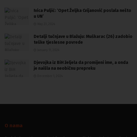
Ivica Puljić: ‘Opet Željka Cvijanović poslala nešto
u UN’
May 23, 2024
Detalji tučnjave u Blažuju: Muškarac (26) zadobio
teške tjeslesne povrede
January 11, 2024
Djevojka iz BiH željela da promijeni ime, a onda
je naišla na neobičnu prepreku
December 1, 2024
O nama