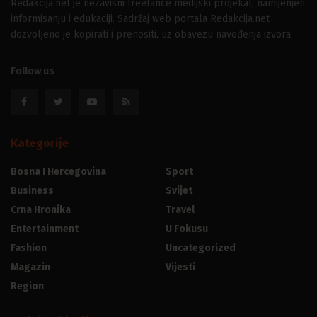
Redakcija.net je nezavisni freelance medijski projekat, namijenjen
informisanju i edukaciji. Sadržaj web portala Redakcija.net
dozvoljeno je kopirati i prenositi, uz obavezu navođenja izvora
Follow us
Kategorije
Bosna I Hercegovina
Sport
Business
Svijet
Crna Hronika
Travel
Entertainment
U Fokusu
Fashion
Uncategorized
Magazin
Vijesti
Region