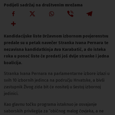
Podijeli sadržaj na društvenim mrežama
Kandidacijske liste Državnom izbornom povjerenstvu
predale su u petak navečer Stranka Ivana Pernara te
nezavisna kandidatkinja Ava Karabatić, a do isteka
roka u ponoć liste će predati još dvije stranke i jedna
koalicija.
Stranka Ivana Pernara na parlamentarne izbore izlazi u
svih 10 izbornih jedinca na području Hrvatske, a bivši
zastupnik Živog zida bit će nositelj u šestoj izbornoj
jedinici.
Kao glavnu točku programa istaknuo je osvajanje
saborskih privilegija za “običnog malog čovjeka, a ne