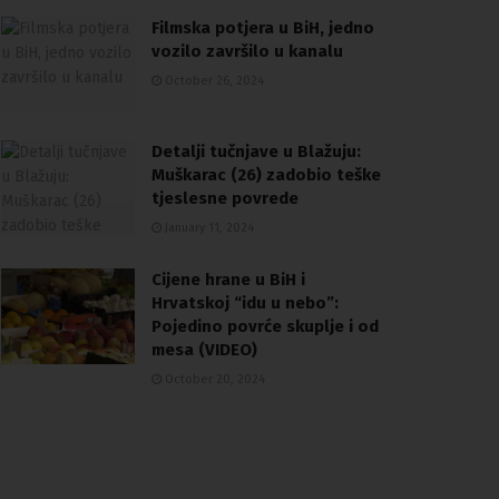
Filmska potjera u BiH, jedno
vozilo završilo u kanalu
October 26, 2024
Detalji tučnjave u Blažuju:
Muškarac (26) zadobio teške
tjeslesne povrede
January 11, 2024
Cijene hrane u BiH i
Hrvatskoj “idu u nebo”:
Pojedino povrće skuplje i od
mesa (VIDEO)
October 20, 2024