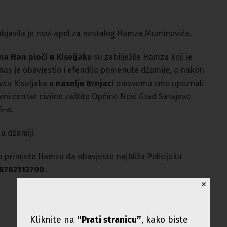
bjavila je novi apel za nestalog Hamza Muminovića.
a Han ploči u Kiseljaku
su zabilježile Hamzu koji je
nas je obavjestio i efendija pomenute džamije, a nakon
avcu Kiseljaka
u naselju Brnjaci
omsvemu smo upoznali
ivni centar civilne zaštite Općine Novi Grad Sarajevo
S-a.
u džamiji.
 primjete Hamzu da obavjeste najbližu Policijsku
38762112700.
✕
Kliknite na
“Prati stranicu”
, kako biste