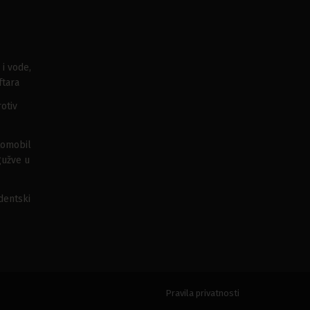
 i vode,
ftara
otiv
tomobil
gužve u
udentski
Pravila privatnosti