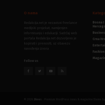
O nama
Katego
Bosna I
Redakcija.net je nezavisni freelance
Hercego
medijski projekat, namijenjen
Busines
informisanju i edukaciji. Sadržaj web
portala Redakcija.net dozvoljeno je
Crna Hr
kopirati i prenositi, uz obavezu
Enterta
navođenja izvora
Fashion
Magazi
Follow us
© 2026
JNews
- Premium WordPress news & magazine theme b