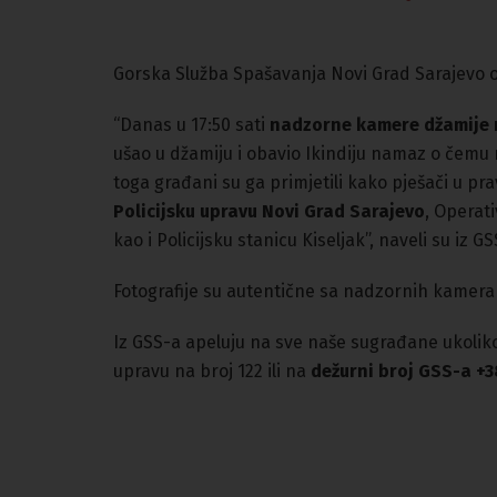
Gorska Služba Spašavanja Novi Grad Sarajevo o
“Danas u 17:50 sati
nadzorne kamere džamije n
ušao u džamiju i obavio Ikindiju namaz o čemu 
toga građani su ga primjetili kako pješači u pr
Policijsku upravu Novi Grad Sarajevo
, Operat
kao i Policijsku stanicu Kiseljak”, naveli su iz GS
Fotografije su autentične sa nadzornih kamera 
Iz GSS-a apeluju na sve naše sugrađane ukoliko
upravu na broj 122 ili na
dežurni broj GSS-a +