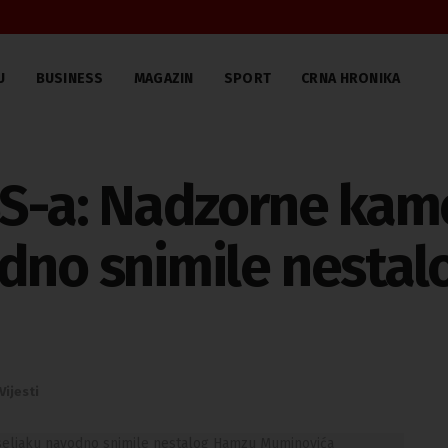
U
BUSINESS
MAGAZIN
SPORT
CRNA HRONIKA
SS-a: Nadzorne kame
odno snimile nesta
Vijesti