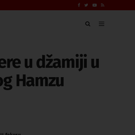
re u džamiji u
log Hamzu
U fokusu