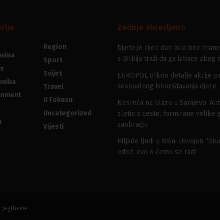
rije
Zadnje objavljeno
Region
Dijete je cijeli dan bilo bez hrane
vina
a Bilbija traži da ga izbace zbog i
Sport
s
Svijet
EUROPOL otkrio detalje akcije pr
onika
seksualnog iskorištavanja djece
Travel
inment
U Fokusu
Nesreća na ulazu u Sarajevo: Au
Uncategorized
sletio s ceste, formirane velike 
n
saobraćju
Vijesti
Hiljade ljudi u Nišu: Usvojen “St
edikt, evo o čemu se radi
y
Jegtheme
.