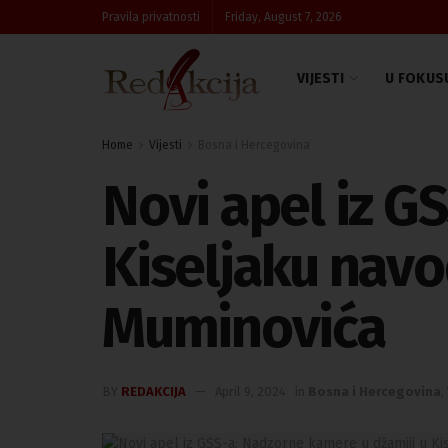
Pravila privatnosti
Friday, August 7, 2026
VIJESTI
U FOKUS
Home
Vijesti
Bosna i Hercegovina
Novi apel iz G
Kiseljaku nav
Muminovića
BY
REDAKCIJA
April 9, 2024
in
Bosna i Hercegovina
,