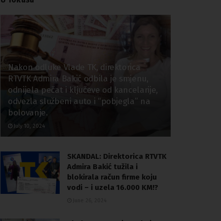
Nakon odluke Vlade TK, direktorica
RTVTK Admira Bakić odbila je smjenu,
odnijela pečat i ključeve od kancelarije,
odvezla službeni auto i “pobjegla” na
bolovanje.
July 10, 2024
SKANDAL: Direktorica RTVTK
Admira Bakić tužila i
blokirala račun firme koju
vodi – i uzela 16.000 KM!?
June 26, 2024