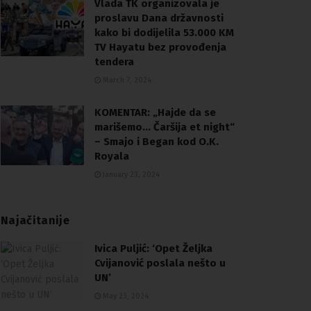
Vlada TK organizovala je
proslavu Dana državnosti
kako bi dodijelila 53.000 KM
TV Hayatu bez provođenja
tendera
March 7, 2024
KOMENTAR: „Hajde da se
marišemo… Čaršija et night“
– Smajo i Began kod O.K.
Royala
January 23, 2024
Najačitanije
Ivica Puljić: ‘Opet Željka
Cvijanović poslala nešto u
UN’
May 23, 2024