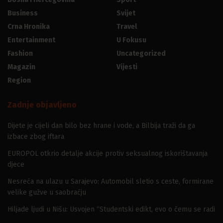
Business
Svijet
Crna Hronika
Travel
Entertainment
U Fokusu
Fashion
Uncategorized
Magazin
Vijesti
Region
Zadnje objavljeno
Dijete je cijeli dan bilo bez hrane i vode, a Bilbija traži da ga
izbace zbog iftara
EUROPOL otkrio detalje akcije protiv seksualnog iskorištavanja
djece
Nesreća na ulazu u Sarajevo: Automobil sletio s ceste, formirane
velike gužve u saobraćju
Hiljade ljudi u Nišu: Usvojen “Studentski edikt, evo o čemu se radi