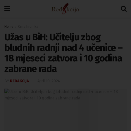
Home
Crna hronika
Užas u BiH: Učitelju zbog
bludnih radnji nad 4 učenice –
18 mjeseci zatvora i 10 godina
zabrane rada
BY
REDAKCIJA
April 10, 2024