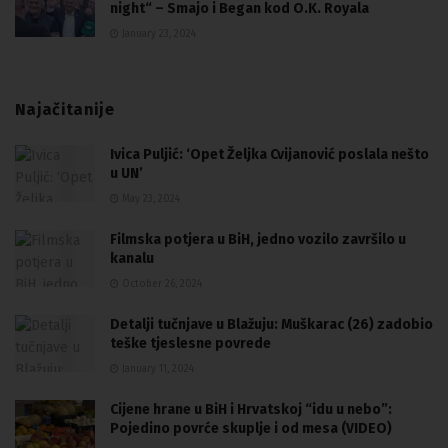
night“ – Smajo i Began kod O.K. Royala
January 23, 2024
Najačitanije
Ivica Puljić: ‘Opet Željka Cvijanović poslala nešto
u UN’
May 23, 2024
Filmska potjera u BiH, jedno vozilo završilo u
kanalu
October 26, 2024
Detalji tučnjave u Blažuju: Muškarac (26) zadobio
teške tjeslesne povrede
January 11, 2024
Cijene hrane u BiH i Hrvatskoj “idu u nebo”:
Pojedino povrće skuplje i od mesa (VIDEO)