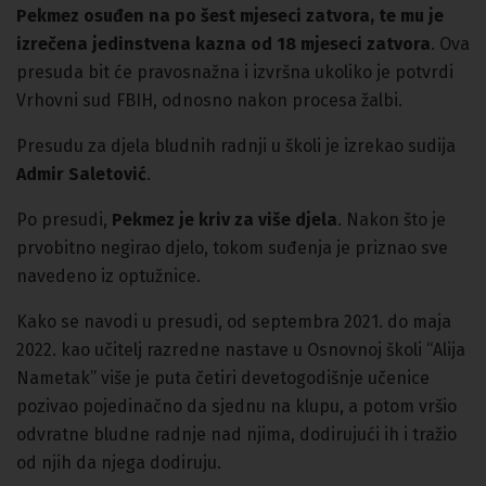
Pekmez osuđen na po šest mjeseci zatvora, te mu je
izrečena jedinstvena kazna od 18 mjeseci zatvora
. Ova
presuda bit će pravosnažna i izvršna ukoliko je potvrdi
Vrhovni sud FBIH, odnosno nakon procesa žalbi.
Presudu za djela bludnih radnji u školi je izrekao sudija
Admir Saletović
.
Po presudi,
Pekmez je kriv za više djela
. Nakon što je
prvobitno negirao djelo, tokom suđenja je priznao sve
navedeno iz optužnice.
Kako se navodi u presudi, od septembra 2021. do maja
2022. kao učitelj razredne nastave u Osnovnoj školi “Alija
Nametak” više je puta četiri devetogodišnje učenice
pozivao pojedinačno da sjednu na klupu, a potom vršio
odvratne bludne radnje nad njima, dodirujući ih i tražio
od njih da njega dodiruju.