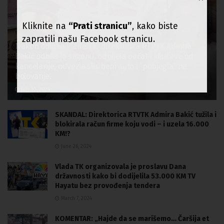
Kliknite na
“Prati stranicu”
, kako biste
zapratili našu Facebook stranicu.
Nakon odluke Vlade TK, direktorica RTVTK Admira
Bakić odbila je smjenu, odnijela pečat i ključeve od
kancelarije, odvezla službeni auto i “pobjegla” na
bolovanje.
July 10, 2024
SKANDAL: Direktorica RTVTK Admira Bakić tužila i
blokirala račun firme koju vodi – i uzela 16.000
KM!?
June 26, 2024
Vlada TK organizovala je proslavu Dana
državnosti kako bi dodijelila 53.000 KM TV
Hayatu bez provođenja tendera
March 7, 2024
KOMENTAR: „Hajde da se marišemo… Čaršija et