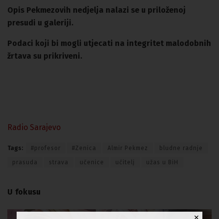
Opis Pekmezovih nedjelja nalazi se u priloženoj
presudi u galeriji.
Podaci koji bi mogli utjecati na integritet malodobnih
žrtava su prikriveni.
Radio Sarajevo
Tags:
#profesor
#Zenica
Almir Pekmez
bludne radnje
prasuda
strava
učenice
učitelj
užas u BiH
U fokusu
✕