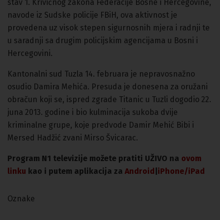
stav 1. Krivičnog zakona Federacije Bosne i Hercegovine,
navode iz Sudske policije FBiH, ova aktivnost je
provedena uz visok stepen sigurnosnih mjera i radnji te
u saradnji sa drugim policijskim agencijama u Bosni i
Hercegovini.
Kantonalni sud Tuzla 14. februara je nepravosnažno
osudio Damira Mehića. Presuda je donesena za oružani
obračun koji se, ispred zgrade Titanic u Tuzli dogodio 22.
juna 2013. godine i bio kulminacija sukoba dvije
kriminalne grupe, koje predvode Damir Mehić Bibi i
Mersed Hadžić zvani Mirso Švicarac.
Program N1 televizije možete pratiti UŽIVO na
ovom
linku
kao i putem aplikacija za
An
droid
|
iPhone/iPad
Oznake