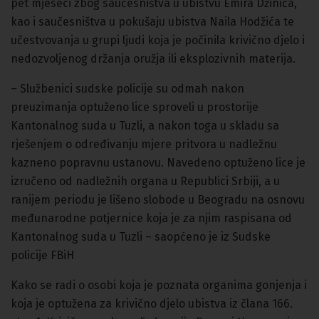
pet mjeseci zbog saučesništva u ubistvu Emira Džinića,
kao i saučesništva u pokušaju ubistva Naila Hodžića te
učestvovanja u grupi ljudi koja je počinila krivično djelo i
nedozvoljenog držanja oružja ili eksplozivnih materija.
– Službenici sudske policije su odmah nakon
preuzimanja optuženo lice sproveli u prostorije
Kantonalnog suda u Tuzli, a nakon toga u skladu sa
rješenjem o određivanju mjere pritvora u nadležnu
kazneno popravnu ustanovu. Navedeno optuženo lice je
izručeno od nadležnih organa u Republici Srbiji, a u
ranijem periodu je lišeno slobode u Beogradu na osnovu
međunarodne potjernice koja je za njim raspisana od
Kantonalnog suda u Tuzli – saopćeno je iz Sudske
policije FBiH
Kako se radi o osobi koja je poznata organima gonjenja i
koja je optužena za krivično djelo ubistva iz člana 166.