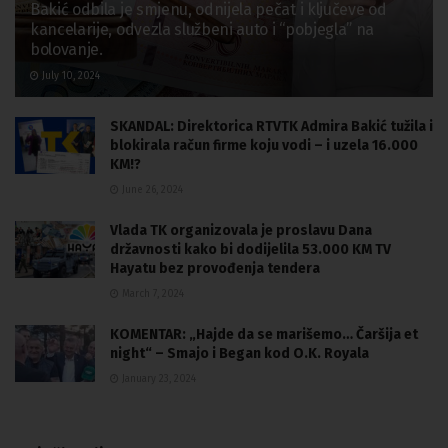
Bakić odbila je smjenu, odnijela pečat i ključeve od
kancelarije, odvezla službeni auto i “pobjegla” na
bolovanje.
July 10, 2024
SKANDAL: Direktorica RTVTK Admira Bakić tužila i
blokirala račun firme koju vodi – i uzela 16.000
KM!?
June 26, 2024
Vlada TK organizovala je proslavu Dana
državnosti kako bi dodijelila 53.000 KM TV
Hayatu bez provođenja tendera
March 7, 2024
KOMENTAR: „Hajde da se marišemo… Čaršija et
night“ – Smajo i Began kod O.K. Royala
January 23, 2024