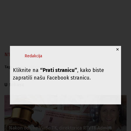
✕
N1
Redakcija
Tags:
damir mehić bibi
Kliknite na
“Prati stranicu”
, kako biste
zapratili našu Facebook stranicu.
U fokusu
Nakon odluke Vlade TK, direktorica RTVTK Admira