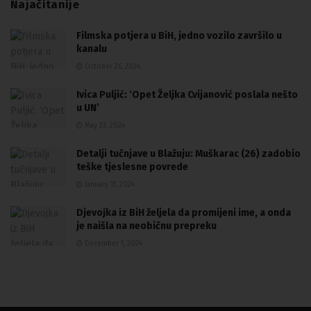
Najačitanije
Filmska potjera u BiH, jedno vozilo završilo u
kanalu
October 26, 2024
Ivica Puljić: ‘Opet Željka Cvijanović poslala nešto
u UN’
May 23, 2024
Detalji tučnjave u Blažuju: Muškarac (26) zadobio
teške tjeslesne povrede
January 11, 2024
Djevojka iz BiH željela da promijeni ime, a onda
je naišla na neobičnu prepreku
December 1, 2024