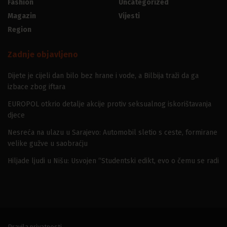
Fashion
Uncategorized
Magazin
Vijesti
Region
Zadnje objavljeno
Dijete je cijeli dan bilo bez hrane i vode, a Bilbija traži da ga
izbace zbog iftara
EUROPOL otkrio detalje akcije protiv seksualnog iskorištavanja
djece
Nesreća na ulazu u Sarajevo: Automobil sletio s ceste, formirane
velike gužve u saobraćju
Hiljade ljudi u Nišu: Usvojen “Studentski edikt, evo o čemu se radi
Pravila privatnosti