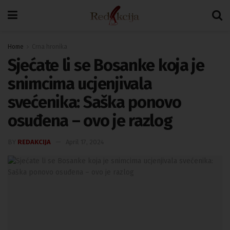
Home
Crna hronika
Sjećate li se Bosanke koja je
snimcima ucjenjivala
svećenika: Saška ponovo
osuđena – ovo je razlog
BY
REDAKCIJA
April 17, 2024