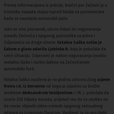
Prema informacijama iz policije, bračni par Zečević je u
trenutku napada stajao ispred lokala sa poznanicima
kada se zaustavio automobil pežo.
Iako se nisu poznavali, ubrzo dolazi do naguravanja
između Zečevića i njegovog poznanika sa jedne i
Cvijanovića sa druge strane.
Fatalna Saška zatim je
šakom u glavu udarila Ljubinku R.
koja je pokušala da
smiri situaciju. Cvijanović je nakon naguravanja izvadio
metalnu šipku i razbio šajbnu na Zečevićevom
automobilu ford.
Fatalna Saška osuđena je na godinu zatvora zbog
ucjene
fratra I.K. iz Dervente
od koga je zajedno sa bivšim
momkom
Aleksandrom Vasiljevićem
i i M. J. pokušala da
izvuče 250 hiljada maraka, prijeteći mu da će ukoliko ne
da novac objaviti video-snimak njegovog seksualnog
odnosa sa izvjesnom Danirom. Vasiljević je za ovo djelo