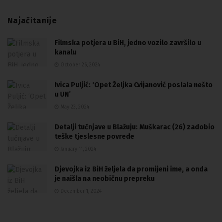
Najačitanije
Filmska potjera u BiH, jedno vozilo završilo u
kanalu
October 26, 2024
Ivica Puljić: ‘Opet Željka Cvijanović poslala nešto
u UN’
May 23, 2024
Detalji tučnjave u Blažuju: Muškarac (26) zadobio
teške tjeslesne povrede
January 11, 2024
Djevojka iz BiH željela da promijeni ime, a onda
je naišla na neobičnu prepreku
December 1, 2024