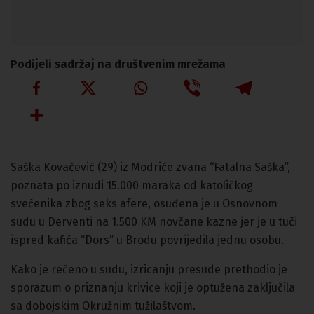
Podijeli sadržaj na društvenim mrežama
Saška Kovačević (29) iz Modriče zvana “Fatalna Saška”,
poznata po iznudi 15.000 maraka od katoličkog
svećenika zbog seks afere, osuđena je u Osnovnom
sudu u Derventi na 1.500 KM novčane kazne jer je u tuči
ispred kafića “Dors” u Brodu povrijedila jednu osobu.
Kako je rečeno u sudu, izricanju presude prethodio je
sporazum o priznanju krivice koji je optužena zaključila
sa dobojskim Okružnim tužilaštvom.