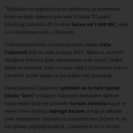
“Tužilaštvo se saglasilo da se optuženoj za pomenuto
krivično djelo tjelesna povreda iz člana 131.stav1.
Krivičnog zakonika RS izrekne
kazna od 1.500 KM
“, rekli
su u Osnovnom sudu u Derventi.
Osim Kovačevićeve na istoj optužnici našao
Saša
Cvijanović
koji se sada preziva Mičić. Njemu s na teret
stavljena krivična djela oduzimanje tuđe stvari i teška
tjelesna povreda. Kako su nam rekli u Osnovnom sudu u
Derventi, protiv njega se još uvijek vodi postupak.
Kovačevićeva i Cvijanović
optuženi su za tuču ispred
lokala “Dors”
u kojoj je Cvijanović metalnom šipkom
nanio teške tjelesne povrede
Goranu Zečeviću
koji je te
večeri bio u društvu
supruge Dajane,
a koja je takođe
tada napadnuta. Zajedno sa supružnicima Zečević tu su
bili njihovi prijatelji Siniša R. i Ljubinka R. svi iz Broda.