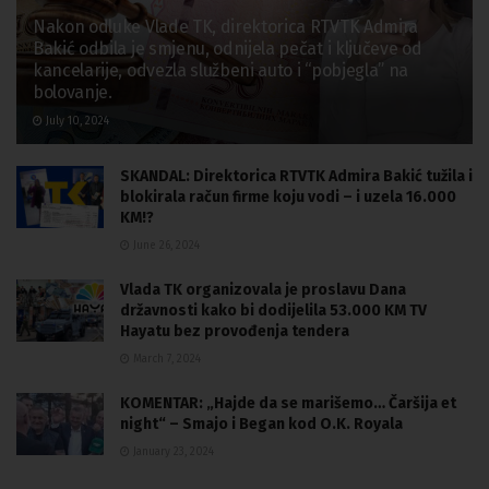
Nakon odluke Vlade TK, direktorica RTVTK Admira
Bakić odbila je smjenu, odnijela pečat i ključeve od
kancelarije, odvezla službeni auto i “pobjegla” na
bolovanje.
July 10, 2024
SKANDAL: Direktorica RTVTK Admira Bakić tužila i
blokirala račun firme koju vodi – i uzela 16.000
KM!?
June 26, 2024
Vlada TK organizovala je proslavu Dana
državnosti kako bi dodijelila 53.000 KM TV
Hayatu bez provođenja tendera
March 7, 2024
KOMENTAR: „Hajde da se marišemo… Čaršija et
night“ – Smajo i Began kod O.K. Royala
January 23, 2024