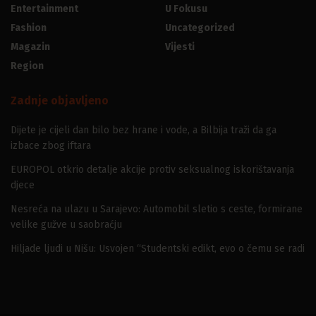
Entertainment
U Fokusu
Fashion
Uncategorized
Magazin
Vijesti
Region
Zadnje objavljeno
Dijete je cijeli dan bilo bez hrane i vode, a Bilbija traži da ga
izbace zbog iftara
EUROPOL otkrio detalje akcije protiv seksualnog iskorištavanja
djece
Nesreća na ulazu u Sarajevo: Automobil sletio s ceste, formirane
velike gužve u saobraćju
Hiljade ljudi u Nišu: Usvojen “Studentski edikt, evo o čemu se radi