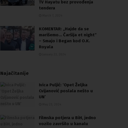
TV Hayatu bez provođenja
tendera
March 7, 2024
KOMENTAR: „Hajde da se
marišemo… Čaršija et night“
– Smajo i Began kod O.K.
Royala
January 23, 2024
Najačitanije
Ivica Puljić: ‘Opet Željka
Cvijanović poslala nešto u
UN’
May 23, 2024
Filmska potjera u BiH, jedno
vozilo završilo u kanalu