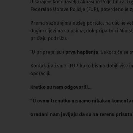
U sarajevskom naselju Alipašino Polje (ulica Tr
Federalne Uprave Policije (FUP), potvrđeno je 
Prema saznanjima našeg portala, na ulici je vel
dugim cijevima sa psima, dok pripadnici Minis
pružaju podršku.
“U pripremi su i
prva hapšenja
. Uskoro će se s
Kontaktirali smo i FUP, kako bismo dobili više i
operaciji.
Kratko su nam odgovorili…
“
U ovom trenutku nemamo nikakav komenta
Građani nam javljaju da su na terenu prisutni 