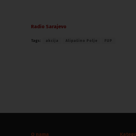
Radio Sarajevo
Tags:
akcija
Alipašino Polje
FUP
O nama
Katego