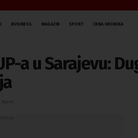
U
BUSINESS
MAGAZIN
SPORT
CRNA HRONIKA
UP-a u Sarajevu: Dug
ja
,
Vijesti