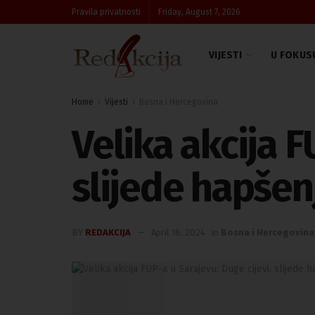
Pravila privatnosti
Friday, August 7, 2026
VIJESTI
U FOKUS
Home
Vijesti
Bosna i Hercegovina
Velika akcija F
slijede hapšen
BY
REDAKCIJA
April 18, 2024
in
Bosna i Hercegovina