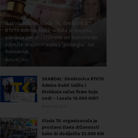
Nakon odluke Vlade TK, direktorica
RTVTK Admira Bakić odbila je smjenu,
odnijela pečat i ključeve od kancelarije,
odvezla službeni auto i “pobjegla” na
bolovanje.
July 10, 2024
SKANDAL: Direktorica RTVTK
Admira Bakić tužila i
blokirala račun firme koju
vodi – i uzela 16.000 KM!?
June 26, 2024
Vlada TK organizovala je
proslavu Dana državnosti
kako bi dodijelila 53.000 KM