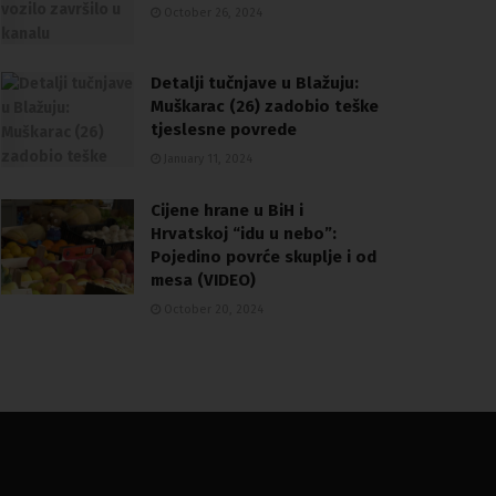
October 26, 2024
Detalji tučnjave u Blažuju:
Muškarac (26) zadobio teške
tjeslesne povrede
January 11, 2024
Cijene hrane u BiH i
Hrvatskoj “idu u nebo”:
Pojedino povrće skuplje i od
mesa (VIDEO)
October 20, 2024