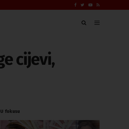
e cijevi,
U fokusu