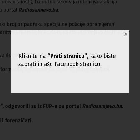
g nezavisnosti), trenutno se odvija intenzivna akcija
za portal
Radiosarajevo.ba
.
iki broj pripadnika specijalne policije opremljenih
tarstva Unutrašnjih Poslova Kantona Sarajevo (MUP KS)
✕
ve dogoditi”, saznaje portal
Radiosarajevo.ba.
Kliknite na
“Prati stranicu”
, kako biste
zapratili našu Facebook stranicu.
nformacija, s obzirom na to da se radi o ozbiljnoj
r
“, odgovorili su iz FUP-a za portal
Radiosarajevo.ba
.
i forenzičari.