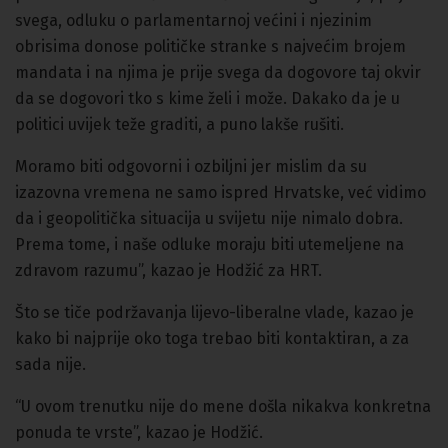
svega, odluku o parlamentarnoj većini i njezinim
obrisima donose političke stranke s najvećim brojem
mandata i na njima je prije svega da dogovore taj okvir
da se dogovori tko s kime želi i može. Dakako da je u
politici uvijek teže graditi, a puno lakše rušiti.
Moramo biti odgovorni i ozbiljni jer mislim da su
izazovna vremena ne samo ispred Hrvatske, već vidimo
da i geopolitička situacija u svijetu nije nimalo dobra.
Prema tome, i naše odluke moraju biti utemeljene na
zdravom razumu”, kazao je Hodžić za HRT.
Što se tiče podržavanja lijevo-liberalne vlade, kazao je
kako bi najprije oko toga trebao biti kontaktiran, a za
sada nije.
“U ovom trenutku nije do mene došla nikakva konkretna
ponuda te vrste”, kazao je Hodžić.