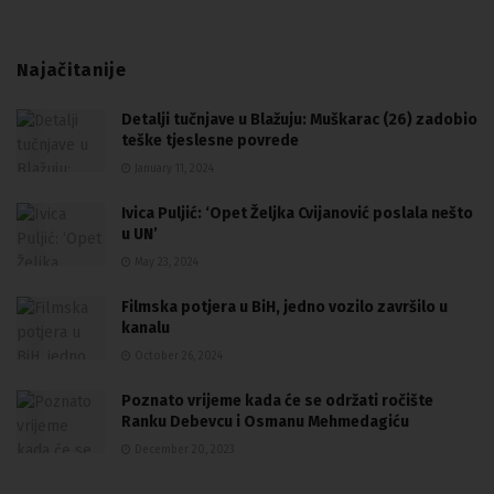
Najačitanije
Detalji tučnjave u Blažuju: Muškarac (26) zadobio
teške tjeslesne povrede
January 11, 2024
Ivica Puljić: ‘Opet Željka Cvijanović poslala nešto
u UN’
May 23, 2024
Filmska potjera u BiH, jedno vozilo završilo u
kanalu
October 26, 2024
Poznato vrijeme kada će se održati ročište
Ranku Debevcu i Osmanu Mehmedagiću
December 20, 2023