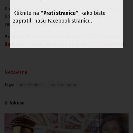
Kazao je kako je imao pozive političara i dužnosnika iz
Kliknite na
“Prati stranicu”
, kako biste
Bosne i Hercegovine, ali samo su mu čestitali na
zapratili našu Facebook stranicu.
rezultatu i izbornom rezultatu.
Program N1 televizije možete pratiti UŽIVO na
ovom
linku
kao i putem aplikacija za
An
droid
|
iPhone/iPad
Nezavisne
Tags:
armin hodzic
hrvatski sabor
U fokusu