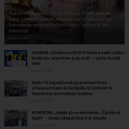
Nakon odluke Vlade TK, direktorica RTVTK Admira
Bakić odbila je smjenu, odnijela pečat i ključeve od
kancelarije, odvezla službeni auto i “pobjegla” na
bolovanje.
July 10, 2024
SKANDAL: Direktorica RTVTK Admira Bakić tužila i
blokirala račun firme koju vodi – i uzela 16.000
KM!?
June 26, 2024
Vlada TK organizovala je proslavu Dana
državnosti kako bi dodijelila 53.000 KM TV
Hayatu bez provođenja tendera
March 7, 2024
KOMENTAR: „Hajde da se marišemo… Čaršija et
night“ – Smajo i Began kod O.K. Royala
January 23, 2024