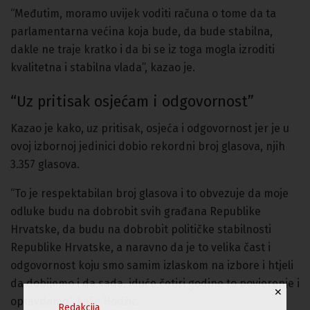
“Međutim, moramo uvijek voditi računa o tome da ta
parlamentarna većina koja bude, da bude stabilna,
dakle ne traje kratko i da bi se iz toga mogla izroditi
kvalitetna i stabilna vlada”, kazao je.
“Uz pritisak osjećam i odgovornost”
Kazao je kako, uz pritisak, osjeća i odgovornost jer je u
ovoj izbornoj jedinici dobio rekordni broj glasova, njih
3.357 glasova.
“To je respektabilan broj glasova i to obvezuje da moje
odluke budu na dobrobit svih građana Republike
Hrvatske, da budu na dobrobit političke stabilnosti
Republike Hrvatske, a naravno da je to velika čast i
odgovornost koju smo samim izlaskom na izbore i htjeli
da dobijemo i da sada, iduće četiri godine to povjerenje i
✕
opravdamo”, kaže Hodžić.
Redakcija