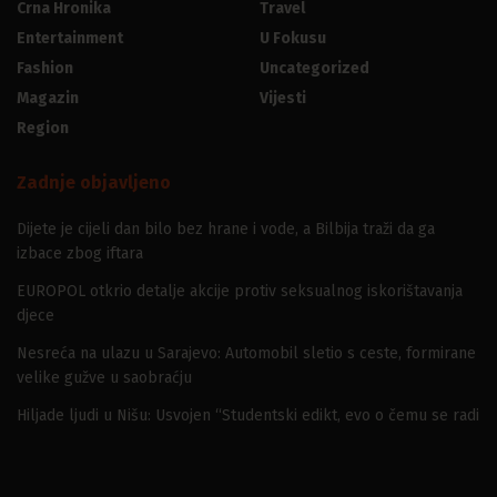
Crna Hronika
Travel
Entertainment
U Fokusu
Fashion
Uncategorized
Magazin
Vijesti
Region
Zadnje objavljeno
Dijete je cijeli dan bilo bez hrane i vode, a Bilbija traži da ga
izbace zbog iftara
EUROPOL otkrio detalje akcije protiv seksualnog iskorištavanja
djece
Nesreća na ulazu u Sarajevo: Automobil sletio s ceste, formirane
velike gužve u saobraćju
Hiljade ljudi u Nišu: Usvojen “Studentski edikt, evo o čemu se radi