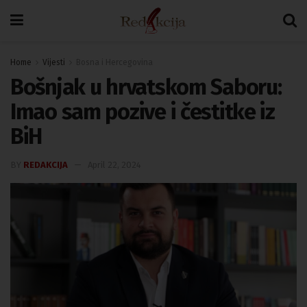
Home
Vijesti
Bosna i Hercegovina
Bošnjak u hrvatskom Saboru:
Imao sam pozive i čestitke iz
BiH
BY
REDAKCIJA
April 22, 2024