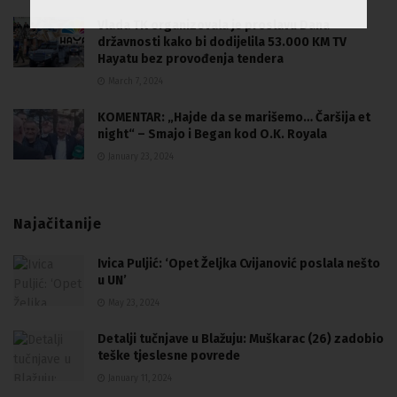
Vlada TK organizovala je proslavu Dana
državnosti kako bi dodijelila 53.000 KM TV
Hayatu bez provođenja tendera
March 7, 2024
KOMENTAR: „Hajde da se marišemo… Čaršija et
night“ – Smajo i Began kod O.K. Royala
January 23, 2024
Najačitanije
Ivica Puljić: ‘Opet Željka Cvijanović poslala nešto
u UN’
May 23, 2024
Detalji tučnjave u Blažuju: Muškarac (26) zadobio
teške tjeslesne povrede
January 11, 2024