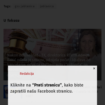
Tags:
gss jablanica
jablanica
U fokusu
Nakon odluke Vlade TK, direktorica RTVTK Admira
Bakić odbila je smjenu, odnijela pečat i ključeve od
kancelarije, odvezla službeni auto i “pobjegla” na
✕
bolovanje.
Redakcija
July 10, 2024
Kliknite na
“Prati stranicu”
, kako biste
SKANDAL: Direktorica RTVTK Admira Bakić tužila i
zapratili našu Facebook stranicu.
blokirala račun firme koju vodi – i uzela 16.000
KM!?
June 26, 2024