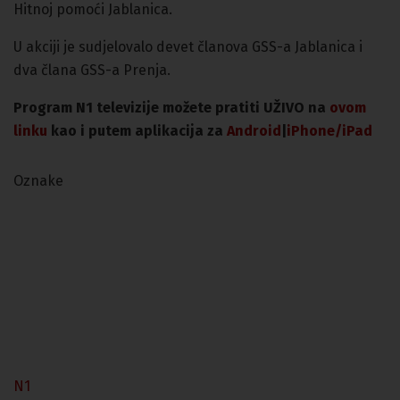
Hitnoj pomoći Jablanica.
U akciji je sudjelovalo devet članova GSS-a Jablanica i
dva člana GSS-a Prenja.
Program N1 televizije možete pratiti UŽIVO na
ovom
linku
kao i putem aplikacija za
An
droid
|
iPhone/iPad
Oznake
N1