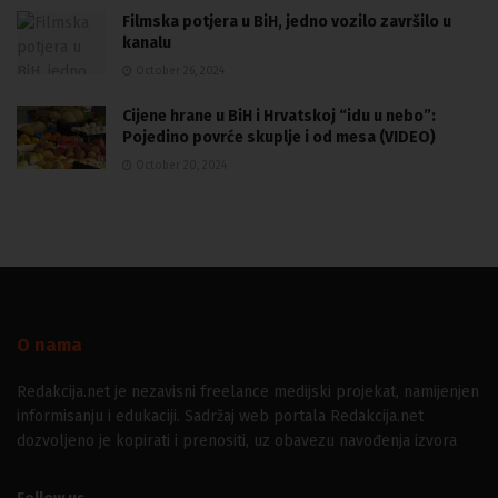
Filmska potjera u BiH, jedno vozilo završilo u
kanalu
October 26, 2024
Cijene hrane u BiH i Hrvatskoj “idu u nebo”:
Pojedino povrće skuplje i od mesa (VIDEO)
October 20, 2024
O nama
Redakcija.net je nezavisni freelance medijski projekat, namijenjen
informisanju i edukaciji. Sadržaj web portala Redakcija.net
dozvoljeno je kopirati i prenositi, uz obavezu navođenja izvora