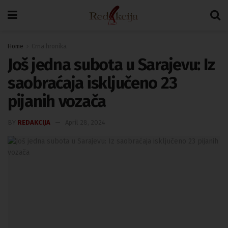
Home
Crna hronika
Još jedna subota u Sarajevu: Iz
saobraćaja isključeno 23
pijanih vozača
BY
REDAKCIJA
April 28, 2024