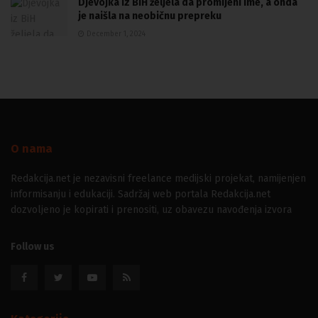
Djevojka iz BiH željela da promijeni ime, a onda
je naišla na neobičnu prepreku
December 1, 2024
O nama
Redakcija.net je nezavisni freelance medijski projekat, namijenjen
informisanju i edukaciji. Sadržaj web portala Redakcija.net
dozvoljeno je kopirati i prenositi, uz obavezu navođenja izvora
Follow us