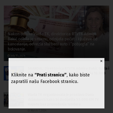
Nakon odluke Vlade TK, direktorica RTVTK Admira
Bakić odbila je smjenu, odnijela pečat i ključeve od
kancelarije, odvezla službeni auto i “pobjegla” na
bolovanje.
July 10, 2024
✕
SKANDAL: Direktorica RTVTK Admira Bakić tužila i
blokirala račun firme koju vodi – i uzela 16.000
Kliknite na
“Prati stranicu”
, kako biste
KM!?
zapratili našu Facebook stranicu.
June 26, 2024
Vlada TK organizovala je proslavu Dana
državnosti kako bi dodijelila 53.000 KM TV
Hayatu bez provođenja tendera
March 7, 2024