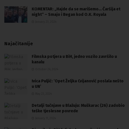
KOMENTAR: „Hajde da se marišemo… Čaršija et
night“ – Smajo i Began kod O.K. Royala
January 23, 2024
Najačitanije
Filmska potjera u BiH, jedno vozilo završilo u
kanalu
October 26, 2024
Ivica Puljić: ‘Opet Željka Cvijanović poslala nešto
u UN’
May 23, 2024
Detalji tučnjave u Blažuju: Muškarac (26) zadobio
teške tjeslesne povrede
January 11, 2024