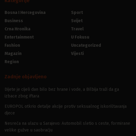
Kategorije
Bosna I Hercegovina
Sport
Business
Svijet
Crna Hronika
Travel
Entertainment
U Fokusu
Fashion
Uncategorized
Magazin
Vijesti
Region
Zadnje objavljeno
Dijete je cijeli dan bilo bez hrane i vode, a Bilbija traži da ga
izbace zbog iftara
EUROPOL otkrio detalje akcije protiv seksualnog iskorištavanja
djece
Nesreća na ulazu u Sarajevo: Automobil sletio s ceste, formirane
velike gužve u saobraćju