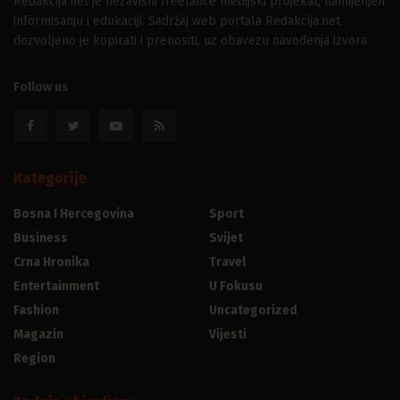
Redakcija.net je nezavisni freelance medijski projekat, namijenjen
informisanju i edukaciji. Sadržaj web portala Redakcija.net
dozvoljeno je kopirati i prenositi, uz obavezu navođenja izvora
Follow us
Kategorije
Bosna I Hercegovina
Sport
Business
Svijet
Crna Hronika
Travel
Entertainment
U Fokusu
Fashion
Uncategorized
Magazin
Vijesti
Region