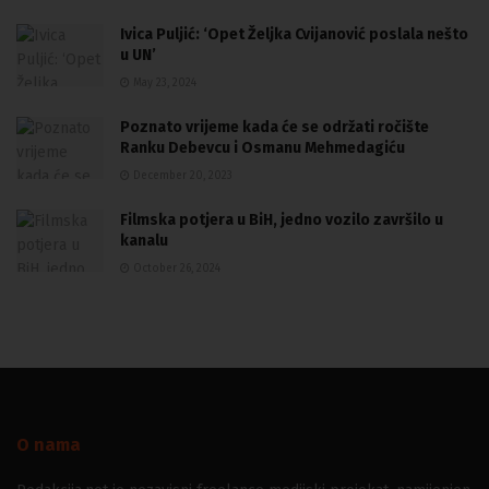
Ivica Puljić: ‘Opet Željka Cvijanović poslala nešto
u UN’
May 23, 2024
Poznato vrijeme kada će se održati ročište
Ranku Debevcu i Osmanu Mehmedagiću
December 20, 2023
Filmska potjera u BiH, jedno vozilo završilo u
kanalu
October 26, 2024
O nama