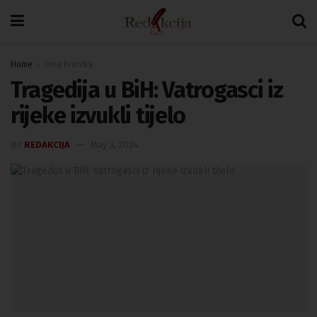
Home
Crna hronika
Tragedija u BiH: Vatrogasci iz
rijeke izvukli tijelo
BY
REDAKCIJA
May 3, 2024