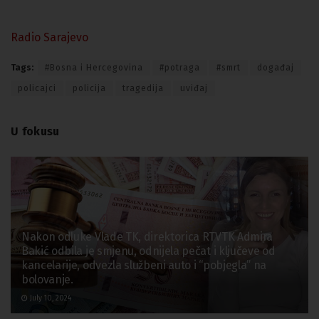
Radio Sarajevo
Tags:
#Bosna i Hercegovina
#potraga
#smrt
događaj
policajci
policija
tragedija
uviđaj
U fokusu
Nakon odluke Vlade TK, direktorica RTVTK Admira
Bakić odbila je smjenu, odnijela pečat i ključeve od
kancelarije, odvezla službeni auto i “pobjegla” na
bolovanje.
July 10, 2024