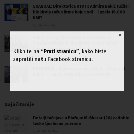
SKANDAL: Direktorica RTVTK Admira Bakić tužila i
blokirala račun firme koju vodi – i uzela 16.000
KM!?
June 26, 2024
✕
Vlada TK organizovala je proslavu Dana
državnosti kako bi dodijelila 53.000 KM TV
Hayatu bez provođenja tendera
Kliknite na
“Prati stranicu”
, kako biste
March 7, 2024
zapratili našu Facebook stranicu.
KOMENTAR: „Hajde da se marišemo… Čaršija et
night“ – Smajo i Began kod O.K. Royala
January 23, 2024
Najačitanije
Detalji tučnjave u Blažuju: Muškarac (26) zadobio
teške tjeslesne povrede
January 11, 2024