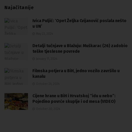
Najačitanije
Ivica Puljić: ‘Opet Željka Cvijanović poslala nešto
u UN’
May 23, 2024
Detalji tučnjave u Blažuju: Muškarac (26) zadobio
teške tjeslesne povrede
January 11, 2024
Filmska potjera u BiH, jedno vozilo završilo u
kanalu
October 26, 2024
Cijene hrane u BiH i Hrvatskoj “idu u nebo”:
Pojedino povrće skuplje i od mesa (VIDEO)
October 20, 2024