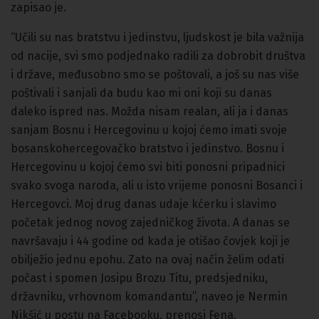
zapisao je.
“Učili su nas bratstvu i jedinstvu, ljudskost je bila važnija
od nacije, svi smo podjednako radili za dobrobit društva
i države, međusobno smo se poštovali, a još su nas više
poštivali i sanjali da budu kao mi oni koji su danas
daleko ispred nas. Možda nisam realan, ali ja i danas
sanjam Bosnu i Hercegovinu u kojoj ćemo imati svoje
bosanskohercegovačko bratstvo i jedinstvo. Bosnu i
Hercegovinu u kojoj ćemo svi biti ponosni pripadnici
svako svoga naroda, ali u isto vrijeme ponosni Bosanci i
Hercegovci. Moj drug danas udaje kćerku i slavimo
početak jednog novog zajedničkog života. A danas se
navršavaju i 44 godine od kada je otišao čovjek koji je
obilježio jednu epohu. Zato na ovaj način želim odati
počast i spomen Josipu Brozu Titu, predsjedniku,
državniku, vrhovnom komandantu”, naveo je Nermin
Nikšić u postu na Facebooku, prenosi Fena.