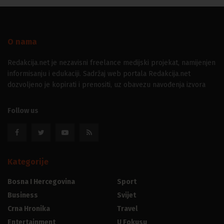
O nama
Redakcija.net je nezavisni freelance medijski projekat, namijenjen
informisanju i edukaciji. Sadržaj web portala Redakcija.net
dozvoljeno je kopirati i prenositi, uz obavezu navođenja izvora
Follow us
Kategorije
Bosna I Hercegovina
Sport
Business
Svijet
Crna Hronika
Travel
Entertainment
U Fokusu