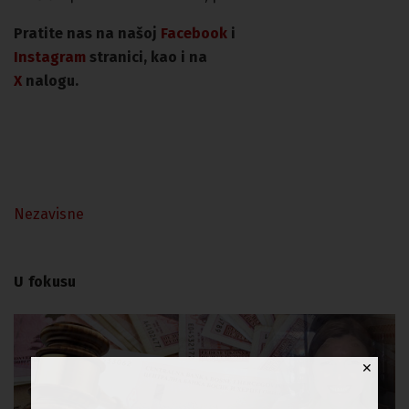
Pratite nas na našoj
Facebook
i
Instagram
stranici, kao i na
X
nalogu.
Nezavisne
U fokusu
✕