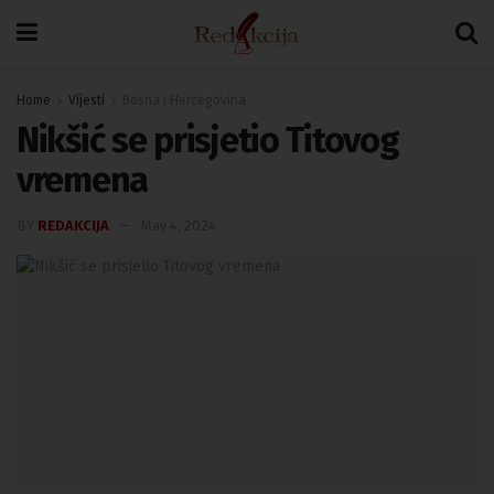
Home
Vijesti
Bosna i Hercegovina
Nikšić se prisjetio Titovog
vremena
BY
REDAKCIJA
May 4, 2024