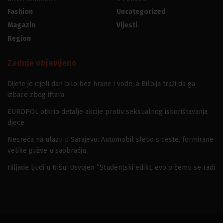
Fashion
Uncategorized
Magazin
Vijesti
Region
Zadnje objavljeno
Dijete je cijeli dan bilo bez hrane i vode, a Bilbija traži da ga
izbace zbog iftara
EUROPOL otkrio detalje akcije protiv seksualnog iskorištavanja
djece
Nesreća na ulazu u Sarajevo: Automobil sletio s ceste, formirane
velike gužve u saobraćju
Hiljade ljudi u Nišu: Usvojen “Studentski edikt, evo o čemu se radi