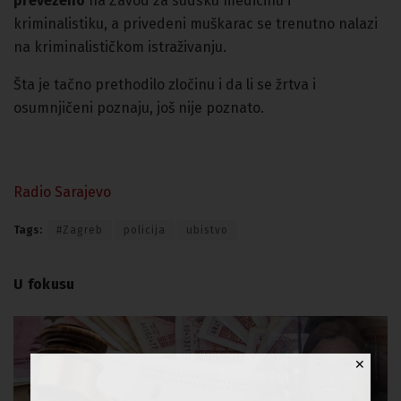
prevezeno
na Zavod za sudsku medicinu i
kriminalistiku, a privedeni muškarac se trenutno nalazi
na kriminalističkom istraživanju.
Šta je tačno prethodilo zločinu i da li se žrtva i
osumnjičeni poznaju, još nije poznato.
Radio Sarajevo
Tags:
#Zagreb
policija
ubistvo
U fokusu
✕