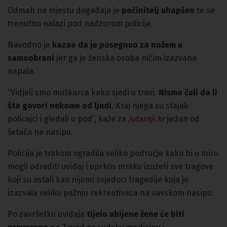
Odmah na mjestu događaja je
počinitelj uhapšen
te se
trenutno nalazi pod nadzorom policije.
Navodno je
kazao da je posegnuo za nožem u
samoobrani
jer ga je ženska osoba ničim izazvana
napala.
“Vidjeli smo muškarca kako sjedi u travi.
Nismo čuli da li
šta govori nekome od ljudi
. Kraj njega su stajali
policajci i gledali u pod”, kaže za
Jutarnji.hr
jedan od
šetača na nasipu.
Policija je trakom ogradila veliko područje kako bi u miru
mogli odraditi uviđaj i uprkos mraku izuzeti sve tragove
koji su ostali kao nijemi svjedoci tragedije koja je
izazvala veliku pažnju rekreativaca na savskom nasipu.
Po završetku uviđaja
tijelo ubijene žene će biti