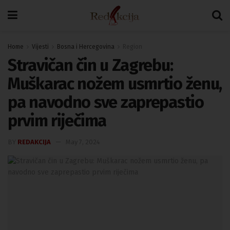
Home
Vijesti
Bosna i Hercegovina
Region
Stravičan čin u Zagrebu:
Muškarac nožem usmrtio ženu,
pa navodno sve zaprepastio
prvim riječima
BY
REDAKCIJA
May 7, 2024