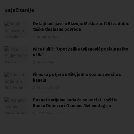
Najačitanije
Detalji tučnjave u Blažuju: Muškarac (26) zadobio
teške tjeslesne povrede
January 11, 2024
Ivica Puljić: ‘Opet Željka Cvijanović poslala nešto
u UN’
May 23, 2024
Filmska potjera u BiH, jedno vozilo završilo u
kanalu
October 26, 2024
Poznato vrijeme kada će se održati ročište
Ranku Debevcu i Osmanu Mehmedagiću
December 20, 2023