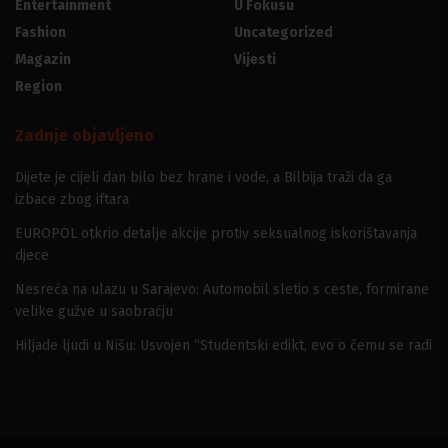
Entertainment
U Fokusu
Fashion
Uncategorized
Magazin
Vijesti
Region
Zadnje objavljeno
Dijete je cijeli dan bilo bez hrane i vode, a Bilbija traži da ga
izbace zbog iftara
EUROPOL otkrio detalje akcije protiv seksualnog iskorištavanja
djece
Nesreća na ulazu u Sarajevo: Automobil sletio s ceste, formirane
velike gužve u saobraćju
Hiljade ljudi u Nišu: Usvojen “Studentski edikt, evo o čemu se radi