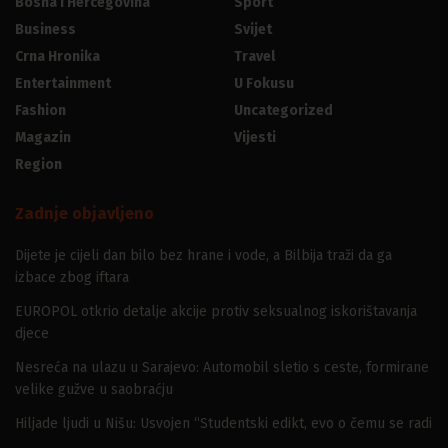
Bosna I Hercegovina
Sport
Business
Svijet
Crna Hronika
Travel
Entertainment
U Fokusu
Fashion
Uncategorized
Magazin
Vijesti
Region
Zadnje objavljeno
Dijete je cijeli dan bilo bez hrane i vode, a Bilbija traži da ga
izbace zbog iftara
EUROPOL otkrio detalje akcije protiv seksualnog iskorištavanja
djece
Nesreća na ulazu u Sarajevo: Automobil sletio s ceste, formirane
velike gužve u saobraćju
Hiljade ljudi u Nišu: Usvojen “Studentski edikt, evo o čemu se radi