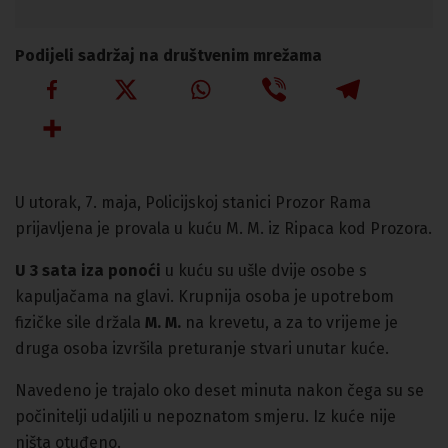
Podijeli sadržaj na društvenim mrežama
U utorak, 7. maja, Policijskoj stanici Prozor Rama
prijavljena je provala u kuću M. M. iz Ripaca kod Prozora.
U 3 sata iza ponoći
u kuću su ušle dvije osobe s
kapuljačama na glavi. Krupnija osoba je upotrebom
fizičke sile držala
M. M.
na krevetu, a za to vrijeme je
druga osoba izvršila preturanje stvari unutar kuće.
Navedeno je trajalo oko deset minuta nakon čega su se
počinitelji udaljili u nepoznatom smjeru. Iz kuće nije
ništa otuđeno.