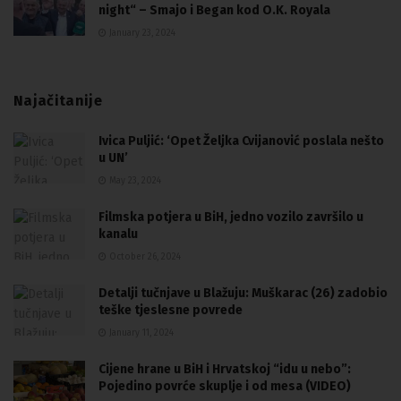
night“ – Smajo i Began kod O.K. Royala
January 23, 2024
Najačitanije
Ivica Puljić: ‘Opet Željka Cvijanović poslala nešto
u UN’
May 23, 2024
Filmska potjera u BiH, jedno vozilo završilo u
kanalu
October 26, 2024
Detalji tučnjave u Blažuju: Muškarac (26) zadobio
teške tjeslesne povrede
January 11, 2024
Cijene hrane u BiH i Hrvatskoj “idu u nebo”:
Pojedino povrće skuplje i od mesa (VIDEO)