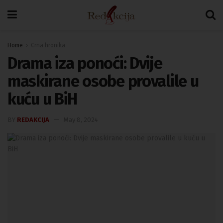
Home
Crna hronika
Drama iza ponoći: Dvije
maskirane osobe provalile u
kuću u BiH
BY
REDAKCIJA
May 8, 2024