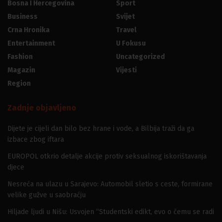
Bosna I Hercegovina
Sport
Business
Svijet
Crna Hronika
Travel
Entertainment
U Fokusu
Fashion
Uncategorized
Magazin
Vijesti
Region
Zadnje objavljeno
Dijete je cijeli dan bilo bez hrane i vode, a Bilbija traži da ga
izbace zbog iftara
EUROPOL otkrio detalje akcije protiv seksualnog iskorištavanja
djece
Nesreća na ulazu u Sarajevo: Automobil sletio s ceste, formirane
velike gužve u saobraćju
Hiljade ljudi u Nišu: Usvojen “Studentski edikt, evo o čemu se radi