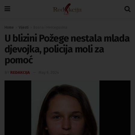
Home
Vijesti
Bosna i Hercegovina
U blizini Požege nestala mlada
djevojka, policija moli za
pomoć
BY
REDAKCIJA
May 9, 2024