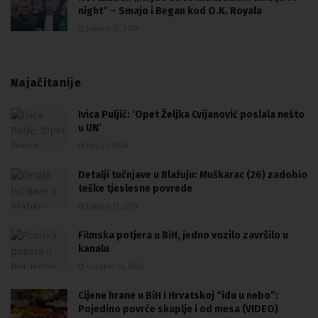
night“ – Smajo i Began kod O.K. Royala
January 23, 2024
Najačitanije
Ivica Puljić: ‘Opet Željka Cvijanović poslala nešto
u UN’
May 23, 2024
Detalji tučnjave u Blažuju: Muškarac (26) zadobio
teške tjeslesne povrede
January 11, 2024
Filmska potjera u BiH, jedno vozilo završilo u
kanalu
October 26, 2024
Cijene hrane u BiH i Hrvatskoj “idu u nebo”:
Pojedino povrće skuplje i od mesa (VIDEO)