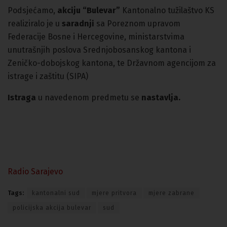
Podsjećamo,
akciju “Bulevar”
Kantonalno tužilaštvo KS
realiziralo je u
saradnji
sa Poreznom upravom
Federacije Bosne i Hercegovine, ministarstvima
unutrašnjih poslova Srednjobosanskog kantona i
Zeničko-dobojskog kantona, te Državnom agencijom za
istrage i zaštitu (SIPA)
Istraga
u navedenom predmetu se
nastavlja.
Radio Sarajevo
Tags:
kantonalni sud
mjere pritvora
mjere zabrane
policijska akcija bulevar
sud