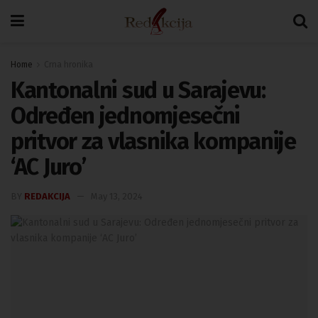
Home
Crna hronika
Kantonalni sud u Sarajevu:
Određen jednomjesečni
pritvor za vlasnika kompanije
‘AC Juro’
BY
REDAKCIJA
May 13, 2024