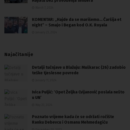
Hayatu bez provođenja tendera
March 7, 2024
KOMENTAR: „Hajde da se marišemo… Čaršija et
night“ – Smajo i Began kod O.K. Royala
January 23, 2024
Najačitanije
Detalji tučnjave u Blažuju: Muškarac (26) zadobio
teške tjeslesne povrede
January 11, 2024
Ivica Puljić: ‘Opet Željka Cvijanović poslala nešto
u UN’
May 23, 2024
Poznato vrijeme kada će se održati ročište
Ranku Debevcu i Osmanu Mehmedagiću
December 20, 2023