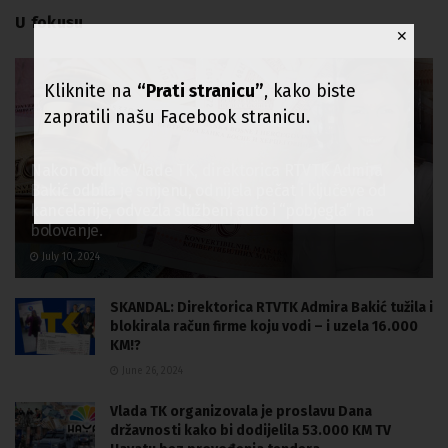
U fokusu
✕
Kliknite na
“Prati stranicu”
, kako biste
zapratili našu Facebook stranicu.
Nakon odluke Vlade TK, direktorica RTVTK Admira
Bakić odbila je smjenu, odnijela pečat i ključeve od
kancelarije, odvezla službeni auto i “pobjegla” na
bolovanje.
July 10, 2024
SKANDAL: Direktorica RTVTK Admira Bakić tužila i
blokirala račun firme koju vodi – i uzela 16.000
KM!?
June 26, 2024
Vlada TK organizovala je proslavu Dana
državnosti kako bi dodijelila 53.000 KM TV