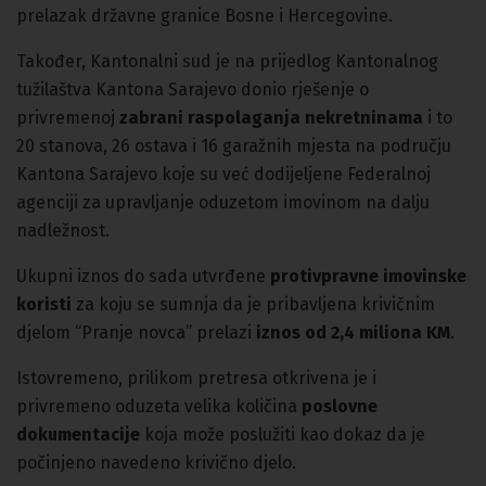
prelazak državne granice Bosne i Hercegovine.
Također, Kantonalni sud je na prijedlog Kantonalnog
tužilaštva Kantona Sarajevo donio rješenje o
privremenoj
zabrani raspolaganja nekretninama
i to
20 stanova, 26 ostava i 16 garažnih mjesta na području
Kantona Sarajevo koje su već dodijeljene Federalnoj
agenciji za upravljanje oduzetom imovinom na dalju
nadležnost.
Ukupni iznos do sada utvrđene
protivpravne imovinske
koristi
za koju se sumnja da je pribavljena krivičnim
djelom “Pranje novca” prelazi
iznos od 2,4 miliona KM
.
Istovremeno, prilikom pretresa otkrivena je i
privremeno oduzeta velika količina
poslovne
dokumentacije
koja može poslužiti kao dokaz da je
počinjeno navedeno krivično djelo.