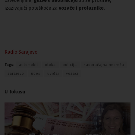
oštećenjima,
gužve u saobraćaju
su se proširile,
izazivajući poteškoće za
vozače i prolaznike
.
Radio Sarajevo
Tags:
automobil
otoka
policija
saobraćajna nesreća
sarajevo
udes
uviđaj
vozači
U fokusu