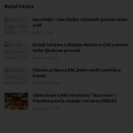
Najačitanije
Ivica Puljić: ‘Opet Željka Cvijanović poslala nešto
u UN’
May 23, 2024
Detalji tučnjave u Blažuju: Muškarac (26) zadobio
teške tjeslesne povrede
January 11, 2024
Filmska potjera u BiH, jedno vozilo završilo u
kanalu
October 26, 2024
Cijene hrane u BiH i Hrvatskoj “idu u nebo”:
Pojedino povrće skuplje i od mesa (VIDEO)
October 20, 2024