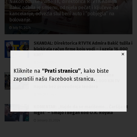
Nakon odluke Vlade TK, direktorica RTVTK Admira
Bakić odbila je smjenu, odnijela pečat i ključeve od
kancelarije, odvezla službeni auto i “pobjegla” na
bolovanje.
July 10, 2024
SKANDAL: Direktorica RTVTK Admira Bakić tužila i
blokirala račun firme koju vodi – i uzela 16.000
✕
KM!?
June 26, 2024
Kliknite na
“Prati stranicu”
, kako biste
Vlada TK organizovala je proslavu Dana
zapratili našu Facebook stranicu.
državnosti kako bi dodijelila 53.000 KM TV
Hayatu bez provođenja tendera
March 7, 2024
KOMENTAR: „Hajde da se marišemo… Čaršija et
night“ – Smajo i Began kod O.K. Royala
January 23, 2024