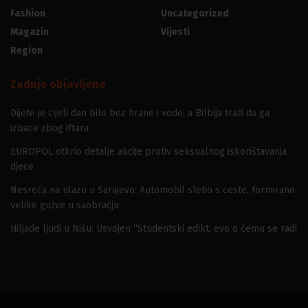
Fashion
Uncategorized
Magazin
Vijesti
Region
Zadnje objavljeno
Dijete je cijeli dan bilo bez hrane i vode, a Bilbija traži da ga
izbace zbog iftara
EUROPOL otkrio detalje akcije protiv seksualnog iskorištavanja
djece
Nesreća na ulazu u Sarajevo: Automobil sletio s ceste, formirane
velike gužve u saobraćju
Hiljade ljudi u Nišu: Usvojen “Studentski edikt, evo o čemu se radi