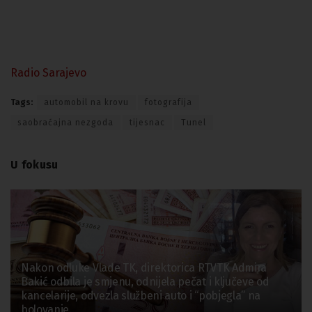
Radio Sarajevo
Tags:
automobil na krovu
fotografija
saobraćajna nezgoda
tijesnac
Tunel
U fokusu
Nakon odluke Vlade TK, direktorica RTVTK Admira
Bakić odbila je smjenu, odnijela pečat i ključeve od
kancelarije, odvezla službeni auto i “pobjegla” na
bolovanje.