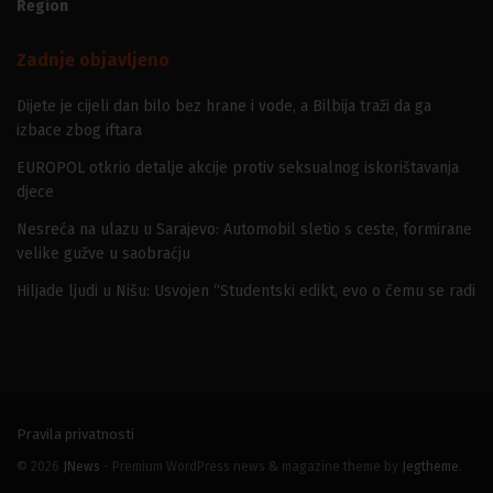
Region
Zadnje objavljeno
Dijete je cijeli dan bilo bez hrane i vode, a Bilbija traži da ga
izbace zbog iftara
EUROPOL otkrio detalje akcije protiv seksualnog iskorištavanja
djece
Nesreća na ulazu u Sarajevo: Automobil sletio s ceste, formirane
velike gužve u saobraćju
Hiljade ljudi u Nišu: Usvojen “Studentski edikt, evo o čemu se radi
Pravila privatnosti
© 2026
JNews
- Premium WordPress news & magazine theme by
Jegtheme
.