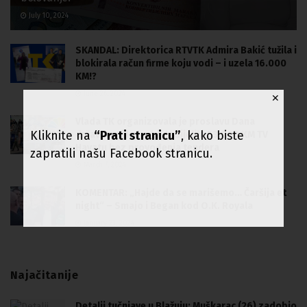
July 10, 2024
SKANDAL: Direktorica RTVTK Admira Bakić tužila i
blokirala račun firme koju vodi – i uzela 16.000
KM!?
June 26, 2024
✕
Vlada TK organizovala je proslavu Dana
Kliknite na
“Prati stranicu”
, kako biste
državnosti kako bi dodijelila 53.000 KM TV
Hayatu bez provođenja tendera
zapratili našu Facebook stranicu.
March 7, 2024
KOMENTAR: „Hajde da se marišemo… Čaršija et
night“ – Smajo i Began kod O.K. Royala
January 23, 2024
Najačitanije
Detalji tučnjave u Blažuju: Muškarac (26) zadobio