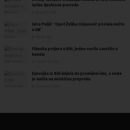
teške tjeslesne povrede
January 11, 2024
Ivica Puljić: ‘Opet Željka Cvijanović poslala nešto
u UN’
May 23, 2024
Filmska potjera u BiH, jedno vozilo završilo u
kanalu
October 26, 2024
Djevojka iz BiH željela da promijeni ime, a onda
je naišla na neobičnu prepreku
December 1, 2024