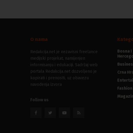
O nama
Katego
Bosna I
Redakcija.net je nezavisni freelance
Hercego
medijski projekat, namijenjen
Busines
informisanju i edukaciji. Sadržaj web
portala Redakcija.net dozvoljeno je
Crna Hr
kopirati i prenositi, uz obavezu
Enterta
navođenja izvora
Fashion
Magazi
Follow us