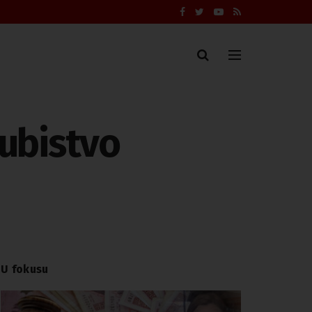
 ubistvo
U fokusu