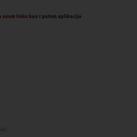
na
ovom linku
kao i putem aplikacija
ović