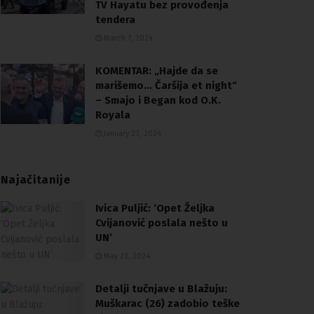
TV Hayatu bez provođenja
tendera
March 7, 2024
KOMENTAR: „Hajde da se
marišemo… Čaršija et night“
– Smajo i Began kod O.K.
Royala
January 23, 2024
Najačitanije
Ivica Puljić: ‘Opet Željka
Cvijanović poslala nešto u
UN’
May 23, 2024
Detalji tučnjave u Blažuju:
Muškarac (26) zadobio teške