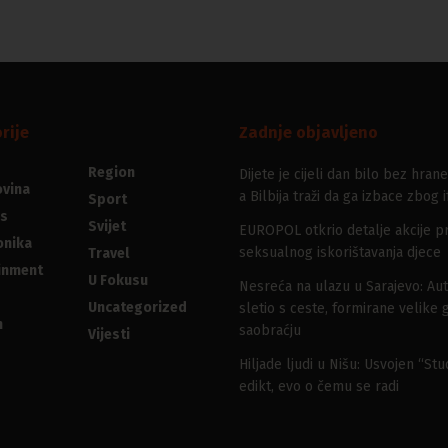
rije
Zadnje objavljeno
Region
Dijete je cijeli dan bilo bez hrane
vina
a Bilbija traži da ga izbace zbog i
Sport
s
Svijet
EUROPOL otkrio detalje akcije pr
onika
seksualnog iskorištavanja djece
Travel
inment
U Fokusu
Nesreća na ulazu u Sarajevo: Au
Uncategorized
sletio s ceste, formirane velike 
n
saobraćju
Vijesti
Hiljade ljudi u Nišu: Usvojen “St
edikt, evo o čemu se radi