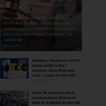
Nakon odluke Vlade TK, direktorica
RTVTK Admira Bakić odbila je smjenu,
odnijela pečat i ključeve od kancelarije,
odvezla službeni auto i “pobjegla” na
bolovanje.
July 10, 2024
SKANDAL: Direktorica RTVTK
Admira Bakić tužila i
blokirala račun firme koju
vodi – i uzela 16.000 KM!?
June 26, 2024
Vlada TK organizovala je
proslavu Dana državnosti
kako bi dodijelila 53.000 KM