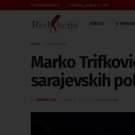
Pravila privatnosti
Thursday, August 6, 2026
VIJESTI
U FOKUS
Home
Crna hronika
Marko Trifković
sarajevskih po
BY
REDAKCIJA
May 27, 2024
in
Crna hronika