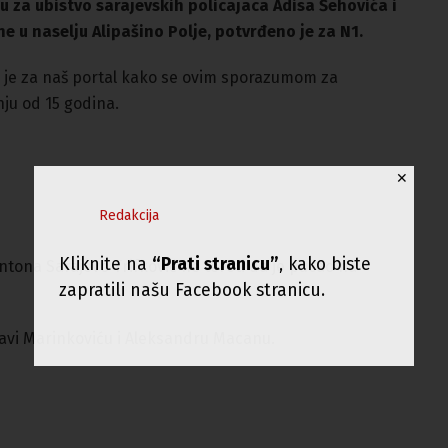
u za ubistvo sarajevskih policajaca Adisa Šehovića i
e u naselju Alipašino Polje, potvrđeno je za N1.
 je za naš portal kako se ovim sporazumom za
ju od 15 godina.
✕
Redakcija
Kliknite na
“Prati stranicu”
, kako biste
antona Sarajevo Trifković ne tereti da je pucao na
zapratili našu Facebook stranicu.
 Savi Marinkoviću i Aleksandru Macanu.