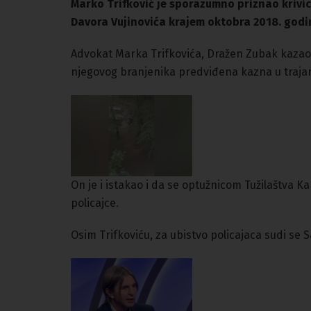
Marko Trifković je sporazumno priznao krivic
Davora Vujinovića krajem oktobra 2018. godin
Advokat Marka Trifkovića, Dražen Zubak kazao
njegovog branjenika predviđena kazna u trajan
On je i istakao i da se optužnicom Tužilaštva K
policajce.
Osim Trifkoviću, za ubistvo policajaca sudi se