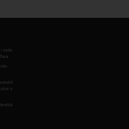
 i vode,
ftara
otiv
tomobil
gužve u
udentski