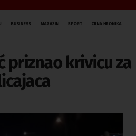
U
BUSINESS
MAGAZIN
SPORT
CRNA HRONIKA
 priznao krivicu za
licajaca