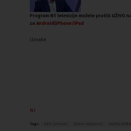
Program N1 televizije možete pratiti UŽIVO 
za
An
droid
|
iPhone/iPad
Oznake
N1
Tags:
adis šehović
davor vujinović
marko trifk