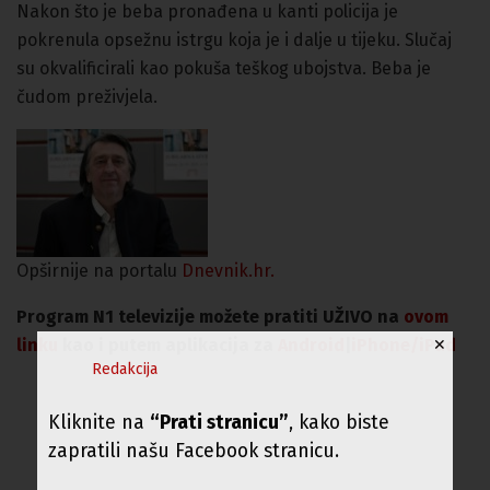
Nakon što je beba pronađena u kanti policija je
pokrenula opsežnu istrgu koja je i dalje u tijeku. Slučaj
su okvalificirali kao pokuša teškog ubojstva. Beba je
čudom preživjela.
Opširnije na portalu
Dnevnik.hr.
Program N1 televizije možete pratiti UŽIVO na
ovom
linku
kao i putem aplikacija za
An
droid
|
iPhone/iPad
✕
Redakcija
Kliknite na
“Prati stranicu”
, kako biste
zapratili našu Facebook stranicu.