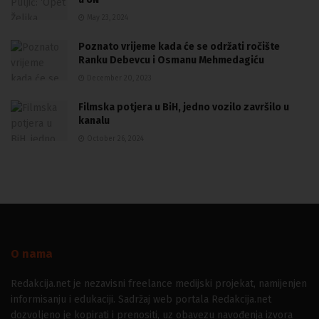
May 23, 2024
Poznato vrijeme kada će se održati ročište
Ranku Debevcu i Osmanu Mehmedagiću
December 20, 2023
Filmska potjera u BiH, jedno vozilo završilo u
kanalu
October 26, 2024
O nama
Redakcija.net je nezavisni freelance medijski projekat, namijenjen
informisanju i edukaciji. Sadržaj web portala Redakcija.net
dozvoljeno je kopirati i prenositi, uz obavezu navođenja izvora