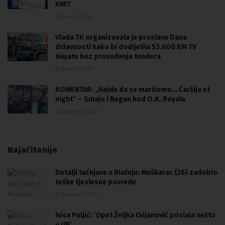
KM!?
June 26, 2024
Vlada TK organizovala je proslavu Dana
državnosti kako bi dodijelila 53.000 KM TV
Hayatu bez provođenja tendera
March 7, 2024
KOMENTAR: „Hajde da se marišemo… Čaršija et
night“ – Smajo i Began kod O.K. Royala
January 23, 2024
Najačitanije
Detalji tučnjave u Blažuju: Muškarac (26) zadobio
teške tjeslesne povrede
January 11, 2024
Ivica Puljić: ‘Opet Željka Cvijanović poslala nešto
u UN’