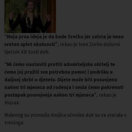
“Moja prva ideja je da bude Srećko jer zaista je imao
sretan splet okolnosti”
, rekao je Ivan Zovko dežurni
liječnik KB Sveti duh.
“Mi ćemo nastaviti pratiti udomiteljsku obitelj te
ćemo joj pružiti svu potrebnu pomoć i podršku u
daljnoj skrbi o djetetu. Dijete može biti posvojeno
nakon tri mjeseca od rođenja i onda ćemo pokrenuti
postupak posvojenja nakon tri mjeseca”
, rekao je
Hojsak.
Malenog su pronašla dvojica učenika dok su se vraćala s
treninga.