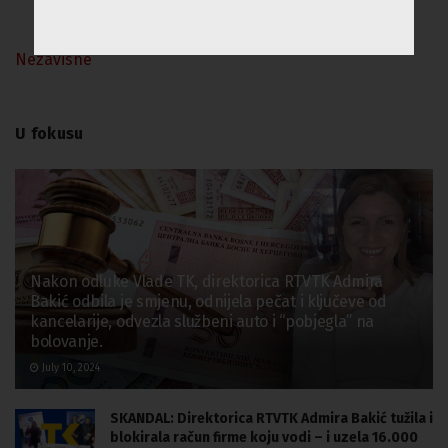
Nezavisne
U fokusu
Nakon odluke Vlade TK, direktorica RTVTK Admira
Bakić odbila je smjenu, odnijela pečat i ključeve od
kancelarije, odvezla službeni auto i “pobjegla” na
bolovanje.
July 10, 2024
SKANDAL: Direktorica RTVTK Admira Bakić tužila i
blokirala račun firme koju vodi – i uzela 16.000