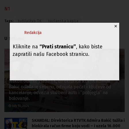
N1
Tags:
tužilaštvo TK
tuzlanska kapija
✕
Redakcija
U fokusu
Kliknite na
“Prati stranicu”
, kako biste
zapratili našu Facebook stranicu.
Nakon odluke Vlade TK, direktorica RTVTK Admira
Bakić odbila je smjenu, odnijela pečat i ključeve od
kancelarije, odvezla službeni auto i “pobjegla” na
bolovanje.
July 10, 2024
SKANDAL: Direktorica RTVTK Admira Bakić tužila i
blokirala račun firme koju vodi – i uzela 16.000