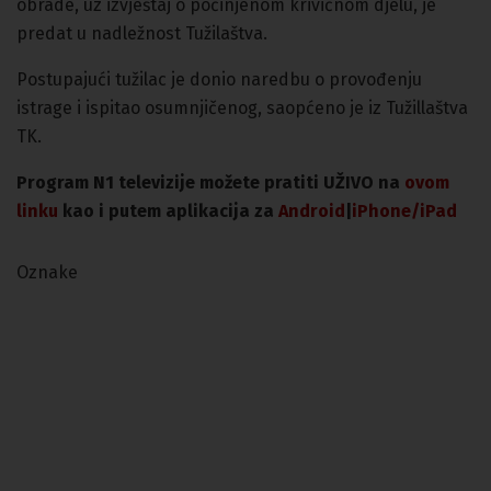
obrade, uz izvještaj o počinjenom krivičnom djelu, je
predat u nadležnost Tužilaštva.
Postupajući tužilac je donio naredbu o provođenju
istrage i ispitao osumnjičenog, saopćeno je iz Tužillaštva
TK.
Program N1 televizije možete pratiti UŽIVO na
ovom
linku
kao i putem aplikacija za
An
droid
|
iPhone/iPad
Oznake