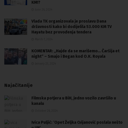
KM!?
June 26, 2024
Vlada TK organizovala je proslavu Dana
državnosti kako bi dodijelila 53.000 KM TV
Hayatu bez provođenja tendera
March 7, 2024
KOMENTAR: „Hajde da se marišemo… Čaršija et
night“ – Smajo i Began kod O.K. Royala
January 23, 2024
Najačitanije
Filmska potjera u BiH, jedno vozilo završilo u
kanalu
October 26, 2024
Ivica Puljić: ‘Opet Željka Cvijanović poslala nešto
u UN’