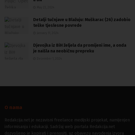
May 23, 2024
Detalji tučnjave u Blažuju: Muškarac (26) zadobio
teške tjeslesne povrede
January 11, 2024
Djevojka iz BiH željela da promijeni ime, a onda
je naišla na neobičnu prepreku
December 1, 2024
O nama
Redakcija.net je nezavisni freelance medijski projekat, namijenjen
informisanju i edukaciji. Sadržaj web portala Redakcija.net
dozvoljeno je kopirati i prenositi, uz obavezu navođenja izvora