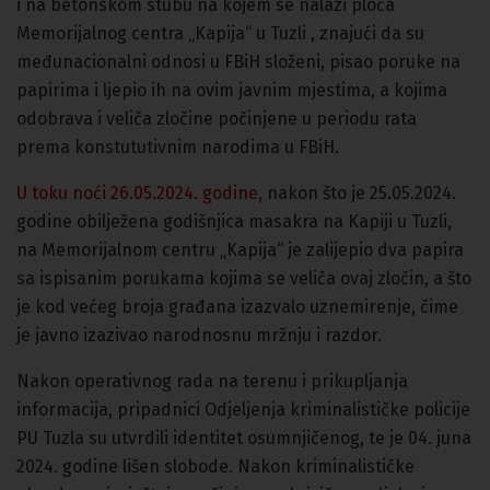
i na betonskom stubu na kojem se nalazi ploča
Memorijalnog centra „Kapija“ u Tuzli , znajući da su
međunacionalni odnosi u FBiH složeni, pisao poruke na
papirima i ljepio ih na ovim javnim mjestima, a kojima
odobrava i veliča zločine počinjene u periodu rata
prema konstututivnim narodima u FBiH.
U toku noći 26.05.2024. godine
, nakon što je 25.05.2024.
godine obilježena godišnjica masakra na Kapiji u Tuzli,
na Memorijalnom centru „Kapija“ je zalijepio dva papira
sa ispisanim porukama kojima se veliča ovaj zločin, a što
je kod većeg broja građana izazvalo uznemirenje, čime
je javno izazivao narodnosnu mržnju i razdor.
Nakon operativnog rada na terenu i prikupljanja
informacija, pripadnici Odjeljenja kriminalističke policije
PU Tuzla su utvrdili identitet osumnjičenog, te je 04. juna
2024. godine lišen slobode. Nakon kriminalističke