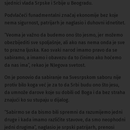
sjednici vlada Srpske i Srbije u Beogradu.
Podvlačeći funadmentalni značaj ekonomije bez koje
nema sigurnost, patrijarh je naglasio i duhovni idnetitet.
“Veoma je važno da budemo ono što jesmo, jer možemo
obezbijediti sve spoljašnje, ali ako nas nema onda je sve
to prazna ljuska. Kao svaki narod imamo pravo da se
sabiramo, a imamo i obavezu da to činimo ako hoćemo
da nas ima”, rekao je NJegova svetost.
On je ponovio da sabiranje na Svesrpskom saboru nije
protiv bilo koga već je za to da Srbi budu ono što jesu,
da umnože darove koje su dobili od Boga i da bez straha
znajući ko su stupaju u dijalog.
“Sabirmo se da bismo bili spremni da razumijemo jedni
druge i kada imamo različite stavove, da smo neophodni
jedni drugima”, naglasio je srpski patrijarh, prenosi