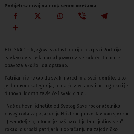
Podijeli sadržaj na društvenim mrežama
BEOGRAD – NJegova svetost patrijarh srpski Porfirije
istakao da srpski narod pravo da se sabira i to mu je
obaveza ako želi da opstane.
Patrijarh je rekao da svaki narod ima svoj identite, a to
je duhovna kategorija, te da će zavisnosti od toga koji je
duhovni identit zavisiće i svaki drugi.
“Naš duhovni idnetite od Svetog Save rodonačelnika
našeg roda zapečaćen je Hristom, pravoslavnom vjerom
i Jevanđeljem, u tome je naš narod jedan i jedinstven”,
rekao je srpski patrijarh u obraćanju na zajedničkoj