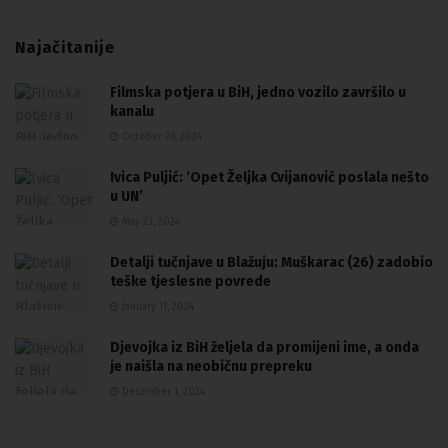
Najačitanije
Filmska potjera u BiH, jedno vozilo završilo u
kanalu
October 26, 2024
Ivica Puljić: ‘Opet Željka Cvijanović poslala nešto
u UN’
May 23, 2024
Detalji tučnjave u Blažuju: Muškarac (26) zadobio
teške tjeslesne povrede
January 11, 2024
Djevojka iz BiH željela da promijeni ime, a onda
je naišla na neobičnu prepreku
December 1, 2024