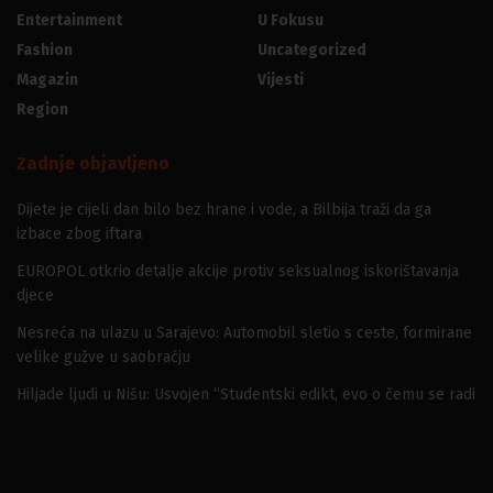
Entertainment
U Fokusu
Fashion
Uncategorized
Magazin
Vijesti
Region
Zadnje objavljeno
Dijete je cijeli dan bilo bez hrane i vode, a Bilbija traži da ga
izbace zbog iftara
EUROPOL otkrio detalje akcije protiv seksualnog iskorištavanja
djece
Nesreća na ulazu u Sarajevo: Automobil sletio s ceste, formirane
velike gužve u saobraćju
Hiljade ljudi u Nišu: Usvojen “Studentski edikt, evo o čemu se radi