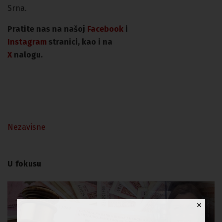
Srna.
Pratite nas na našoj
Facebook
i
Instagram
stranici, kao i na
X
nalogu.
Nezavisne
U fokusu
✕